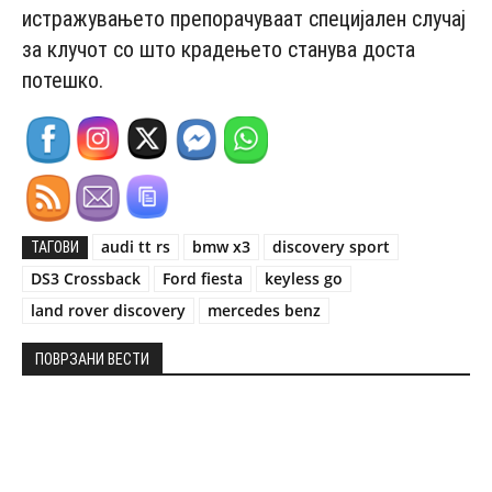
истражувањето препорачуваат специјален случај
за клучот со што крадењето станува доста
потешко.
audi tt rs
bmw x3
discovery sport
ТАГОВИ
DS3 Crossback
Ford fiesta
keyless go
land rover discovery
mercedes benz
ПОВРЗАНИ ВЕСТИ