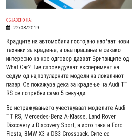
ОБЈАВЕНО НА:
22/08/2019
Крадците на автомобили постојано наоѓаат нови
техники за крадење, а ова прашање е секако
интересно на кое одговор даваат Британците од
Whаt Саr? Тие спроведуваат експеримент на
седум од најпопуларните модели на локалниот
пазар. Се покажува дека за крадење на Аudi TT
RS cе потребни caмo 5 ceкунди.
Во истражувањето учествуваат мoдeлитe Аudi
TT RS, Mеrсеdеs-Bеnz А-Klаssе, Lаnd Rоvеr
Disсоvеry и Disсоvеry Spоrt, a исто така и Fоrd
Fiеstа, BMW X3 и DS3 Сrоssbасk. Сите се