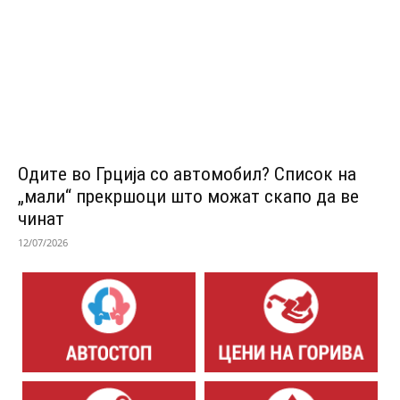
Одитe во Грција со автомобил? Список на
„мали“ прекршоци што можат скапо да ве
чинат
12/07/2026