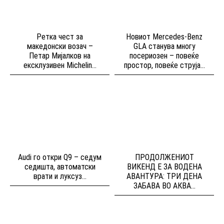
Ретка чест за
Новиот Mercedes-Benz
македонски возач –
GLA станува многу
Петар Мијалков на
посериозен – повеќе
ексклузивен Michelin...
простор, повеќе струја...
Audi го откри Q9 – седум
ПРОДОЛЖЕНИОТ
седишта, автоматски
ВИКЕНД Е ЗА ВОДЕНА
врати и луксуз...
АВАНТУРА: ТРИ ДЕНА
ЗАБАВА ВО АКВА...