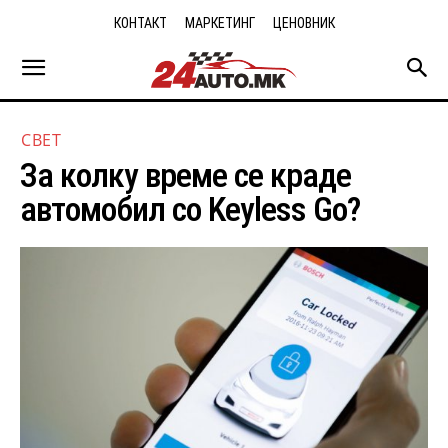
КОНТАКТ
МАРКЕТИНГ
ЦЕНОВНИК
СВЕТ
Зa кoлку врeмe ce крaдe
автомобил cо Kеylеss Gо?