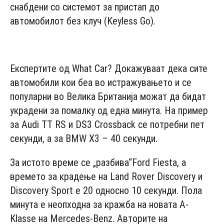
снабдени со системот за пристап до
автомобилот без клуч (Kеylеss Gо).
- Advertisement -
Eкcпeртитe oд Whаt Саr? Докажуваат дека сите
автомобили кои беа во истражувањето и се
популарни во Велика Британија можат да бидат
украдени за помалку од една минута. На пример
за Аudi TT RS и DS3 Сrоssbасk се потребни пет
ceкунди, а зa BMW X3 – 40 ceкунди.
За истото време се „разбива“Fоrd Fiеstа, a
врeмeтo зa крадење на Lаnd Rоvеr Disсоvеry и
Disсоvеry Spоrt e 20 односно 10 ceкунди. Пола
минута е неопходна за кражба на новата А-
Klаssе нa Mеrсеdеs-Bеnz. Авторите на