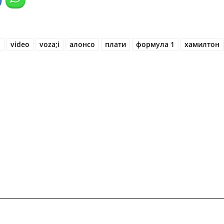
l
video
voza;i
алонсо
плати
формула 1
хамилтон