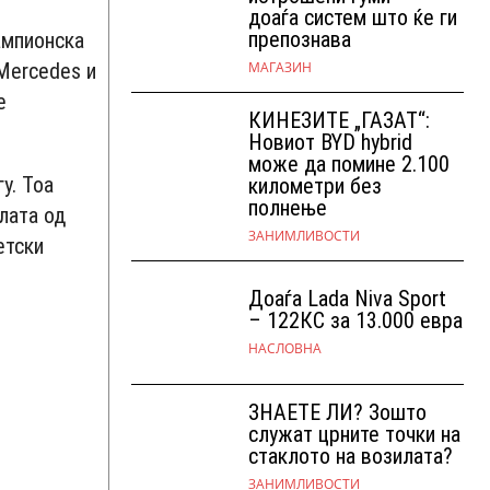
доаѓа систем што ќе ги
препознава
ампионска
МАГАЗИН
 Mercedes и
е
КИНЕЗИТЕ „ГАЗАТ“:
Новиот BYD hybrid
може да помине 2.100
у. Тоа
километри без
полнење
лата од
ЗАНИМЛИВОСТИ
етски
Доаѓа Lada Niva Sport
– 122КС за 13.000 евра
НАСЛОВНА
ЗНАЕТЕ ЛИ? Зошто
служат црните точки на
стаклото на возилата?
ЗАНИМЛИВОСТИ