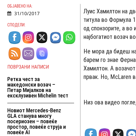
ОБЈАВЕНО НА:
Луис Хамилтон на две
31/10/2017
титула во Формула 1
СПОДЕЛИ:
од спонзорите, а во 
најбогатиот возач во
Не мора да бидеш на
барем го знае Ферна
ПОВРЗАНИ НАПИСИ
Хамилтон. А возачот
првак. Но, McLaren в
Ретка чест за
македонски возач –
Петар Мијалков на
ексклузивен Michelin тест
Низ ова видео погле
Новиот Mercedes-Benz
GLA станува многу
посериозен – повеќе
простор, повеќе струја и
повеќе AI