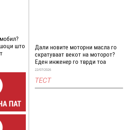
омобил?
ршоци што
Дали новите моторни масла го
т
скратуваат векот на моторот?
Еден инженер го тврди тоа
22/07/2026
ТЕСТ