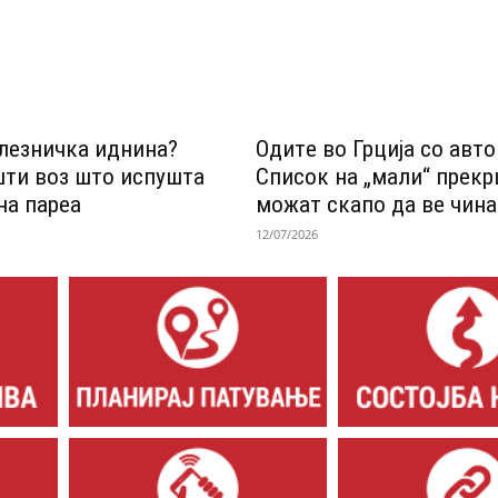
лезничка иднина?
Одитe во Грција со авт
шти воз што испушта
Список на „мали“ прек
на пареа
можат скапо да ве чина
12/07/2026