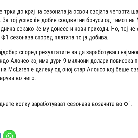
 трки до крај на сезоната ја освои својата четврта ш
. За тој успех ќе добие соодветни бонуси од тимот на
иднина секако ќе му донесе и нови приходи. Но, тој не 
 Ф1 сезонава според платата то ја добива.
јдобар според резултатите за да заработуваш најмног
ндо Алонсо кој има дури 9 милиони долари повисока п
 на McLaren e далеку од оној стар Алонсо кој беше св
ерува во него.
- Advertisement -
днете колку заработуваат сезонава возачите во Ф1.