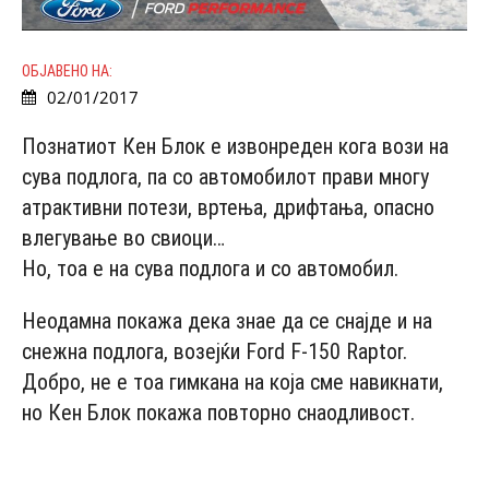
ОБЈАВЕНО НА:
02/01/2017
Познатиот Кен Блок е извонреден кога вози на
сува подлога, па со автомобилот прави многу
атрактивни потези, вртења, дрифтања, опасно
влегување во свиоци…
Но, тоа е на сува подлога и со автомобил.
Неодамна покажа дека знае да се снајде и на
снежна подлога, возејќи Ford F-150 Raptor.
Добро, не е тоа гимкана на која сме навикнати,
но Кен Блок покажа повторно снаодливост.
- Advertisement -