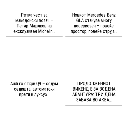
Ретка чест за
Новиот Mercedes-Benz
македонски возач –
GLA станува многу
Петар Мијалков на
посериозен – повеќе
ексклузивен Michelin...
простор, повеќе струја...
Audi го откри Q9 – седум
ПРОДОЛЖЕНИОТ
седишта, автоматски
ВИКЕНД Е ЗА ВОДЕНА
врати и луксуз...
АВАНТУРА: ТРИ ДЕНА
ЗАБАВА ВО АКВА...