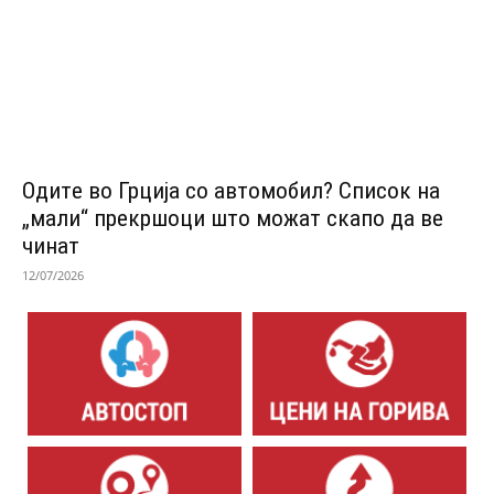
Одитe во Грција со автомобил? Список на
„мали“ прекршоци што можат скапо да ве
чинат
12/07/2026