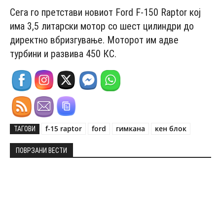
Сега го претстави новиот Ford F-150 Raptor кој
има 3,5 литарски мотор со шест цилиндри до
директно вбризгување. Моторот им адве
турбини и развива 450 КС.
f-15 raptor
ford
гимкана
кен блок
ТАГОВИ
ПОВРЗАНИ ВЕСТИ