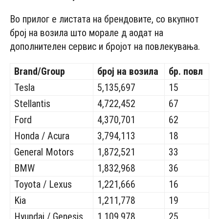
Во прилог е листата на брендовите, со вкупнот
број на возила што морале д аодат на
дополнителен сервис и бројот на повлекувања.
Brand/Group
број на возила
бр. повл
Tesla
5,135,697
15
Stellantis
4,722,452
67
Ford
4,370,701
62
Honda / Acura
3,794,113
18
General Motors
1,872,521
33
BMW
1,832,968
36
Toyota / Lexus
1,221,666
16
Kia
1,211,778
19
Hyundai / Genesis
1,109,978
25