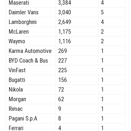
Maserati
3,384
4
Daimler Vans
3,040
5
Lamborghini
2,649
4
McLaren
1,175
2
Waymo
1,116
2
Karma Automotive
269
1
BYD Coach & Bus
227
1
VinFast
225
1
Bugatti
156
1
Nikola
72
1
Morgan
62
1
Rimac
9
1
Pagani S.p.A
8
1
Ferrari
4
1