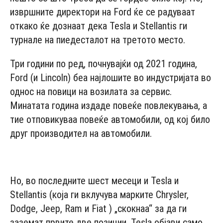
извршните директори на Ford ќе се радуваат
откако ќе дознаат дека Tesla и Stellantis ги
турнале на пиедесталот на третото место.
Три години по ред, почнувајќи од 2021 година,
Ford (и Lincoln) беа најлошите во индустријата во
однос на повици на возилата за сервис.
Минатата година издаде повеќе повлекувања, а
тие отповикуваа повеќе автомобили, од кој било
друг производител на автомобили.
- Advertisement -
Но, во последните шест месеци и Tesla и
Stellantis (која ги вклучува марките Chrysler,
Dodge, Jeep, Ram и Fiat ) „скокнаа“ за да ги
заземат првите две позиции. Tesla објави само