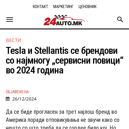
КОНТАКТ
МАРКЕТИНГ
ЦЕНОВНИК
ВЕСТИ
Tesla и Stellantis се брендови
со најмногу „сервисни повици“
во 2024 година
ОБЈАВЕНО НА:
26/12/2024
Да се ​​биде прогласен за трет најлош бренд во
Америка поради отповикувања не звучи како со
нешто со што треба да се гордее било кој. Но,