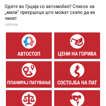
Одитe во Грција со автомобил? Список на
„мали“ прекршоци што можат скапо да ве
чинат
12/07/2026