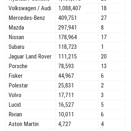
Volkswagen / Audi
1,088,407
18
Mercedes-Benz
409,751
27
Mazda
297,941
8
Nissan
178,964
17
Subaru
118,723
1
Jaguar Land Rover
111,215
20
Porsche
78,593
13
Fisker
44,967
6
Polestar
25,831
2
Volvo
17,711
3
Lucid
16,527
5
Rivian
10,011
6
Aston Martin
4,727
4