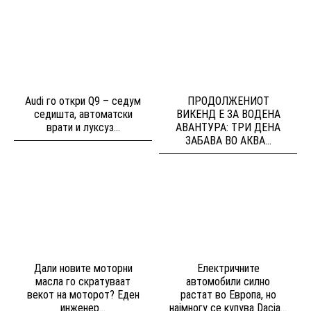
Audi го откри Q9 – седум
ПРОДОЛЖЕНИОТ
седишта, автоматски
ВИКЕНД Е ЗА ВОДЕНА
врати и луксуз...
АВАНТУРА: ТРИ ДЕНА
ЗАБАВА ВО АКВА...
Дали новите моторни
Електричните
масла го скратуваат
автомобили силно
векот на моторот? Еден
растат во Европа, но
инженер...
најмногу се купува Dacia...