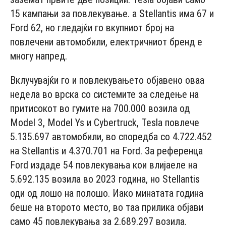
15 кампањи за повлекување. а Stellantis има 67 и
Ford 62, но гледајќи го вкупниот број на
повлечени автомобили, електричниот бренд е
многу напред.
Вклучувајќи го и повлекувањето објавено оваа
недела во врска со системите за следење на
притисокот во гумите на 700.000 возила од
Model 3, Model Ys и Cybertruck, Tesla повлече
5.135.697 автомобили, во споредба со 4.722.452
на Stellantis и 4.370.701 на Ford. За референца
Ford издаде 54 повлекувања кои влијаеле на
5.692.135 возила во 2023 година, но Stellantis
оди од лошо на полошо. Иако минатата година
беше на второто место, во таа прилика објави
само 45 повлекувања за 2.689.297 возила.