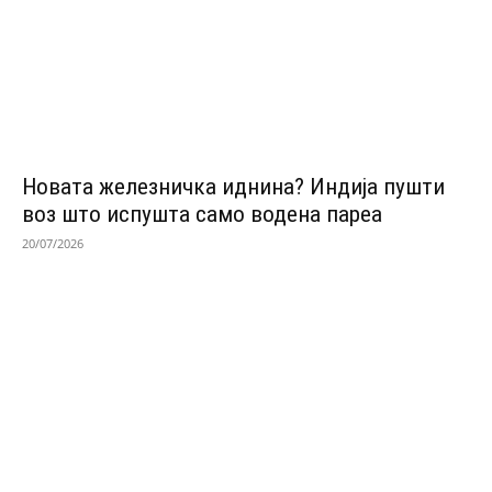
Новата железничка иднина? Индија пушти
воз што испушта само водена пареа
20/07/2026