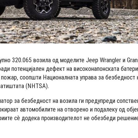
купно 320.065 возила од моделите Jeep Wrangler и Gra
ади потенцијален дефект на високонапонската батериј
пожар, соопшти Националната управа за безбедност 
патиштата (NHTSA).
атор за безбедност на возила ги предупреди сопстве
ркираат автомобилите на отворено и подалеку од објек
ериите сè додека производителот не обезбеди решение