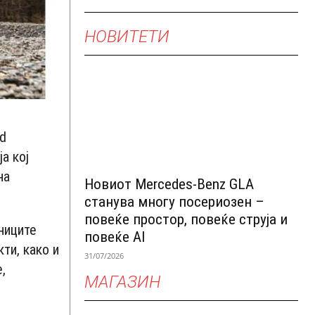
НОВИТЕТИ
nd
а кој
на
Новиот Mercedes-Benz GLA
станува многу посериозен –
повеќе простор, повеќе струја и
ниците
повеќе AI
ти, како и
31/07/2026
,
МАГАЗИН