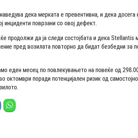
- Advertisement -
наведува дека мерката е превентивна, и дека досега 
ј инциденти поврзани со овој дефект.
е продолжи да ја следи состојбата и дека Stellantis 
ение пред возилата повторно да бидат безбедни за 
амо еден месец по повлекувањето на повеќе од 298.0
о октомври поради потенцијален ризик од самостојн
зилото.