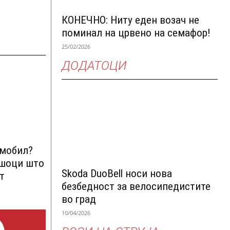
КОНЕЧНО: Ниту еден возач не
поминал на црвено на семафор!
25/02/2026
ДОДАТОЦИ
омобил?
ршоци што
Skoda DuoBell носи нова
т
безбедност за велосипедистите
во град
10/04/2026