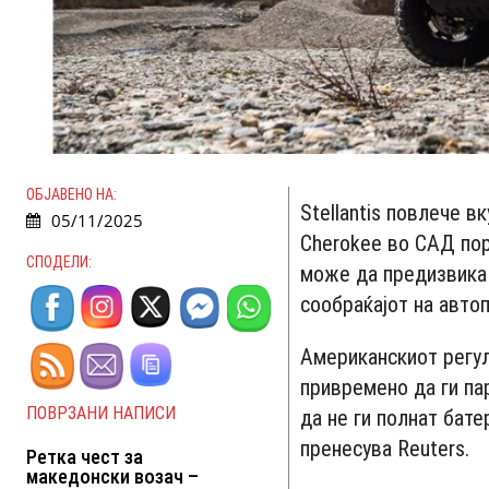
ОБЈАВЕНО НА:
Stellantis повлече в
05/11/2025
Cherokee во САД пор
СПОДЕЛИ:
може да предизвика 
сообраќајот на авто
Американскиот регул
привремено да ги па
ПОВРЗАНИ НАПИСИ
да не ги полнат бат
пренесува Reuters.
Ретка чест за
македонски возач –