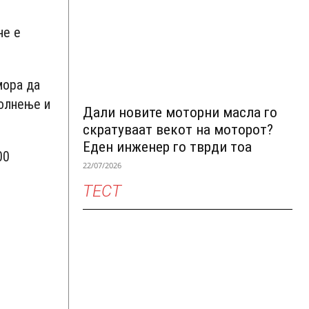
не е
мора да
полнење и
Дали новите моторни масла го
скратуваат векот на моторот?
Еден инженер го тврди тоа
00
22/07/2026
о
ТЕСТ