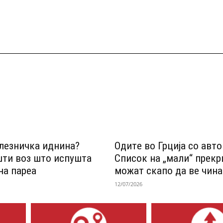
лезничка иднина?
Одитe во Грција со авт
шти воз што испушта
Список на „мали“ прек
на пареа
можат скапо да ве чина
12/07/2026