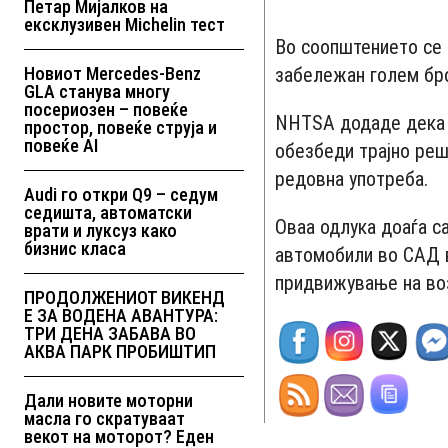
Петар Мијалков на
ексклузивен Michelin тест
Во соопштението се 
Новиот Mercedes-Benz
забележан голем бро
GLA станува многу
посериозен – повеќе
NHTSA додаде дека ќ
простор, повеќе струја и
повеќе AI
обезбеди трајно реш
редовна употреба.
Audi го откри Q9 – седум
седишта, автоматски
Оваа одлука доаѓа с
врати и луксуз како
бизнис класа
автомобили во САД в
придвижување на во
ПРОДОЛЖЕНИОТ ВИКЕНД
Е ЗА ВОДЕНА АВАНТУРА:
ТРИ ДЕНА ЗАБАВА ВО
АКВА ПАРК ПРОБИШТИП
Дали новите моторни
масла го скратуваат
векот на моторот? Еден