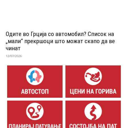
Одитe во Грција со автомобил? Список на
„мали“ прекршоци што можат скапо да ве
чинат
12/07/2026