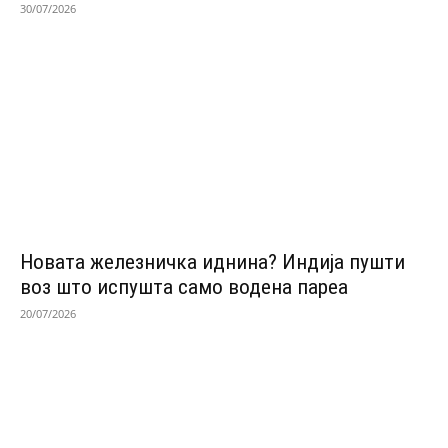
30/07/2026
Новата железничка иднина? Индија пушти
воз што испушта само водена пареа
20/07/2026