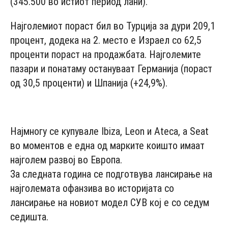
(345.500 во истиот период лани).
Најголемиот пораст бил во Турција за дури 209,1
процент, додека на 2. место е Израел со 62,5
проценти пораст на продажбата. Најголемите
пазари и понатаму остануваат Германија (пораст
од 30,5 проценти) и Шпанија (+24,9%).
- Advertisement -
Најмногу се купувале Ibiza, Leon и Ateca, а Seat
во моментов е една од марките коишто имаат
најголем развој во Европа.
За следната година се подготвува лансирање на
најголемата офанзива во историјата со
лансирање на новиот модел СУВ кој е со седум
седишта.