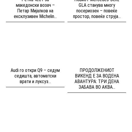
македонски возач –
GLA станува многу
Петар Мијалков на
посериозен – повеќе
ексклузивен Michelin...
простор, повеќе струја...
Audi го откри Q9 – седум
ПРОДОЛЖЕНИОТ
седишта, автоматски
ВИКЕНД Е ЗА ВОДЕНА
врати и луксуз...
АВАНТУРА: ТРИ ДЕНА
ЗАБАВА ВО АКВА...