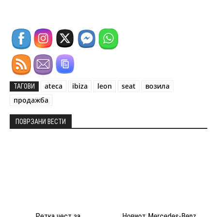
ateca
ibiza
leon
seat
возила
ТАГОВИ
продажба
ПОВРЗАНИ ВЕСТИ
Ретка чест за
Новиот Mercedes-Benz