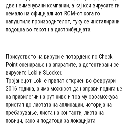
две неименувани компании, а кај кои вирусите ги
немало на официјалниот ROM-от кога го
напуштиле производителот, туку се инсталирани
подоцна во текот на дистрибуцијата.
- Advertisement -
Присуството на вируси е потврдено по Check
Point скенирање на апаратите, а детектирани се
вирусите Loki и SLocker.
Тројанецот Loki е првпат откриен во февруари
2016 година, а има можност да направи подигање
на привилегии на рут ниво и тоа му овозможува
пристап до листата на апликации, историја на
пребарување, листа на контакти, листа на
повици, како и податоци за локацијата.