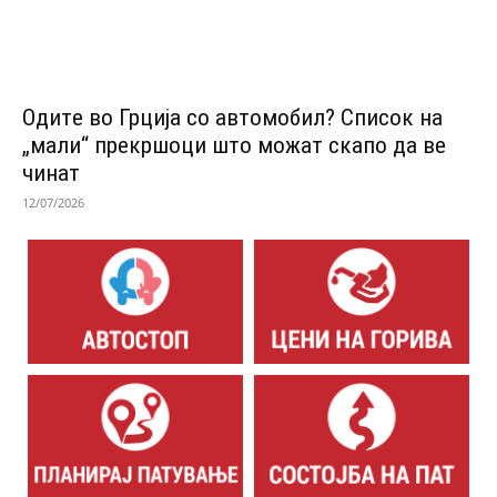
Одитe во Грција со автомобил? Список на
„мали“ прекршоци што можат скапо да ве
чинат
12/07/2026