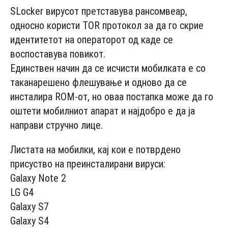
SLocker вирусот претставува рансомвеар,
односно користи TOR протокол за да го скрие
идентитетот на операторот од каде се
воспоставува повикот.
Единствен начин да се исчисти мобилката е со
таканарешено флешување и одново да се
инсталира ROM-от, но оваа постапка може да го
оштети мобилниот апарат и најдобро е да ја
направи стручно лице.
Листата на мобилки, кај кои е потврдено
присуство на преинсталирани вируси:
Galaxy Note 2
LG G4
Galaxy S7
Galaxy S4