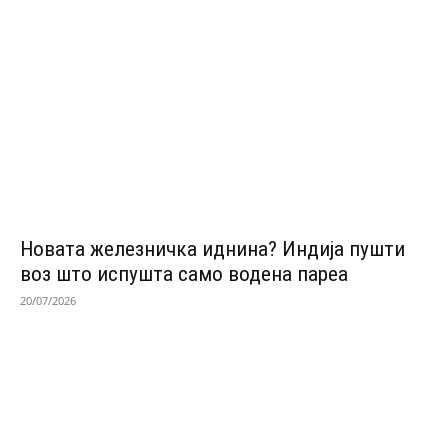
Новата железничка иднина? Индија пушти
воз што испушта само водена пареа
20/07/2026