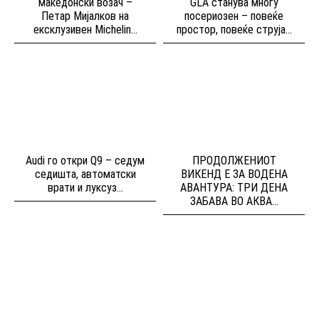
македонски возач –
GLA станува многу
Петар Мијалков на
посериозен – повеќе
ексклузивен Michelin...
простор, повеќе струја...
Audi го откри Q9 – седум
ПРОДОЛЖЕНИОТ
седишта, автоматски
ВИКЕНД Е ЗА ВОДЕНА
врати и луксуз...
АВАНТУРА: ТРИ ДЕНА
ЗАБАВА ВО АКВА...