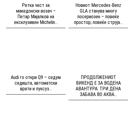
Ретка чест за
Новиот Mercedes-Benz
македонски возач –
GLA станува многу
Петар Мијалков на
посериозен – повеќе
ексклузивен Michelin...
простор, повеќе струја...
Audi го откри Q9 – седум
ПРОДОЛЖЕНИОТ
седишта, автоматски
ВИКЕНД Е ЗА ВОДЕНА
врати и луксуз...
АВАНТУРА: ТРИ ДЕНА
ЗАБАВА ВО АКВА...