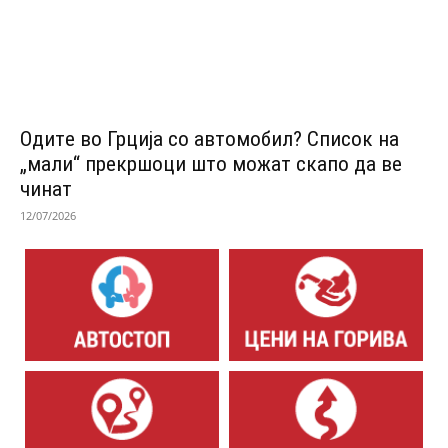
Одитe во Грција со автомобил? Список на
„мали“ прекршоци што можат скапо да ве
чинат
12/07/2026