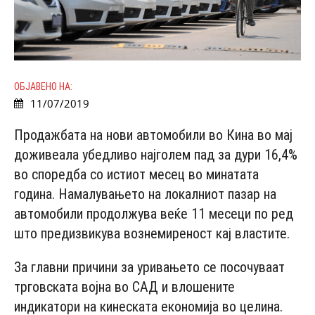
ОБЈАВЕНО НА:
11/07/2019
Продажбата на нови автомобили во Кина во мај
доживеала убедливо најголем пад за дури 16,4%
во споредба со истиот месец во минатата
година. Намалувањето на локалниот пазар на
автомобили продолжува веќе 11 месеци по ред
што предизвикува вознемиреност кај властите.
За главни причини за уривањето се посочуваат
трговската војна во САД и влошените
индикатори на кинеската економија во целина.