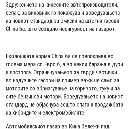
Здружението на кинеските автопроизводители,
сепак, за виновник го покажува и воведувањето
на новиот стандард за емисии на штетни гасови
China 6a, што создало несигурност на пазарот.
- Advertisement -
Еколошката норма China 6a се препокрива во
голема мера со Евро 6, а во некои барања е дури
и построга. Ограничувањето за тврди честички
во издувните гасови на пример важи не само за
моторите со вбризгување на горивото, туку и за
сите бензинови мотори. Воведувањето на новиот
стандард не објаснува зошто опаѓа и продажбата
на хибридите и електромобилите.
Автомобилскиот пазар во Кина бележи пад