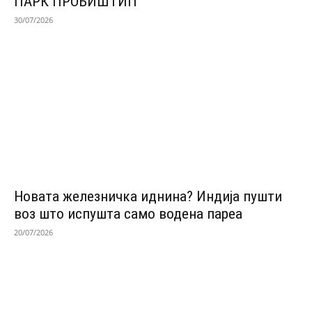
ПАРК ПРОБИШТИП
30/07/2026
Новата железничка иднина? Индија пушти
воз што испушта само водена пареа
20/07/2026