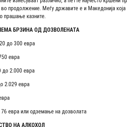
зните изнесуваат различно, а петте најчесто кршени п
 во продолжение. Меѓу државите е и Македонија која 
во прашање казните.
ЛЕМА БРЗИНА ОД ДОЗВОЛЕНАТА
0 до 300 евра
750 евра
 до 2.000 евра
о 2.029 евра
евра
 76 евра или одземање на дозволата
СТВО НА АЛКОХОЛ