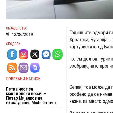
ОБЈАВЕНО НА:
Годишните одмори веќ
12/06/2019
Хрватска, Бугарија… 
СПОДЕЛИ:
кај туристите од Бал
Голем дел од турист
сообраќајните пропи
ПОВРЗАНИ НАПИСИ
Сепак, тоа може да г
Ретка чест за
македонски возач –
особено да се нимав
Петар Мијалков на
казна, па место одмо
ексклузивен Michelin тест