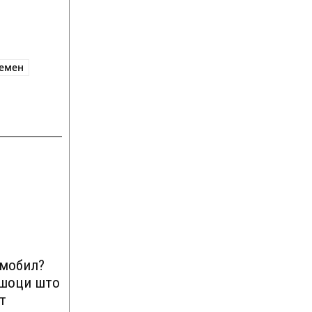
емен
омобил?
ршоци што
т