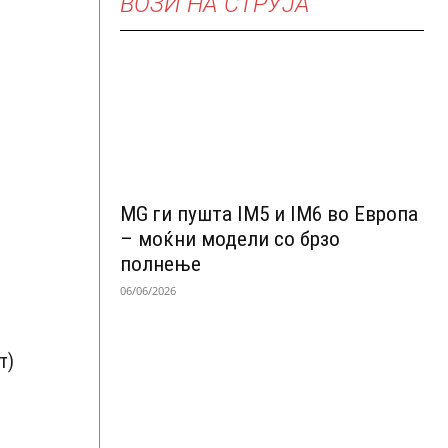
ВОЗИ НА СТРУЈА
MG ги пушта IM5 и IM6 во Европа
– моќни модели со брзо
полнење
06/06/2026
т)