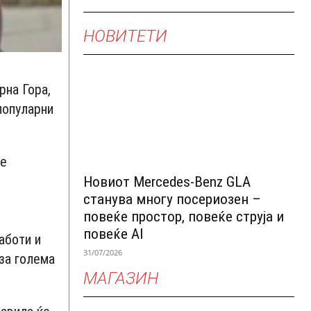
НОВИТЕТИ
рна Гора,
јпопуларни
ње
Новиот Mercedes-Benz GLA
станува многу посериозен –
повеќе простор, повеќе струја и
повеќе AI
аботи и
31/07/2026
за голема
МАГАЗИН