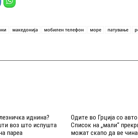
зни
македонија
мобилен телефон
море
патување
р
лезничка иднина?
Одитe во Грција со авт
шти воз што испушта
Список на „мали“ прек
на пареа
можат скапо да ве чина