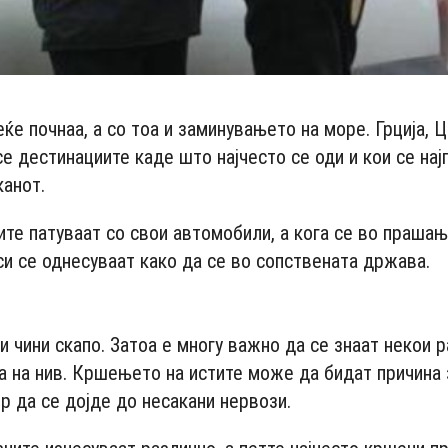
е почнаа, а со тоа и заминувањето на море. Грција, Ц
се дестинациите каде што најчесто се оди и кои се на
канот.
ите патуваат со свои автомобили, а кога се во праша
си се однесуваат како да се во сопствената држава.
- Advertisement -
и чини скапо. Затоа е многу важно да се знаат некои р
а на нив. Кршењето на истите може да бидат причина 
р да се дојде до несакани нервози.