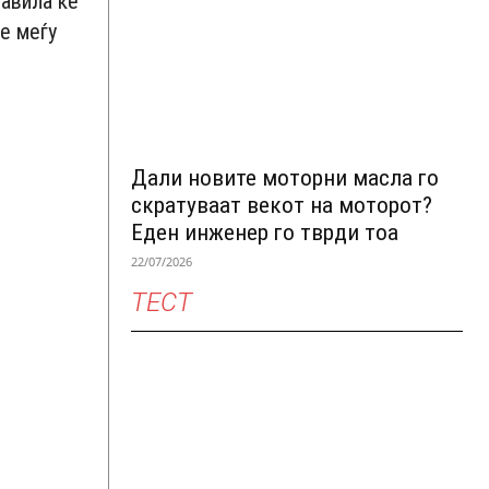
равила ќе
е меѓу
Дали новите моторни масла го
скратуваат векот на моторот?
Еден инженер го тврди тоа
22/07/2026
ТЕСТ