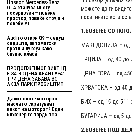
Во секоја држава ка
Новиот Mercedes-Benz
GLA станува многу
можете да ги видите
посериозен – повеќе
поевтините кога се 
простор, повеќе струја и
повеќе AI
1.ВОЗЕЊЕ СО ПОГО
Audi го откри Q9 – седум
седишта, автоматски
МАКЕДОНИЈА – од 2
врати и луксуз како
бизнис класа
ГРЦИЈА – од 40 до 
ПРОДОЛЖЕНИОТ ВИКЕНД
ЦРНА ГОРА – од 450
Е ЗА ВОДЕНА АВАНТУРА:
ТРИ ДЕНА ЗАБАВА ВО
АКВА ПАРК ПРОБИШТИП
ХРВАТСКА – од 40 д
Дали новите моторни
БИХ – од 15 до 511 
масла го скратуваат
векот на моторот? Еден
инженер го тврди тоа
БУГАРИЈА – од 5 до
2.ВОЗЕЊЕ ПОД ДЕЈ