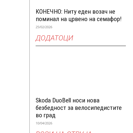
КОНЕЧНО: Ниту еден возач не
поминал на црвено на семафор!
25/02/2026
ДОДАТОЦИ
Skoda DuoBell носи нова
безбедност за велосипедистите
во град
10/04/2026