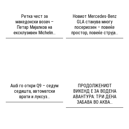
Ретка чест за
Новиот Mercedes-Benz
македонски возач –
GLA станува многу
Петар Мијалков на
посериозен – повеќе
ексклузивен Michelin...
простор, повеќе струја...
Audi го откри Q9 – седум
ПРОДОЛЖЕНИОТ
седишта, автоматски
ВИКЕНД Е ЗА ВОДЕНА
врати и луксуз...
АВАНТУРА: ТРИ ДЕНА
ЗАБАВА ВО АКВА...