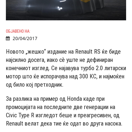
ОБЈАВЕНО НА:
20/04/2017
Новото „жешко“ издание на Renault RS ќе биде
најсилно досега, иако сѐ уште не дефиниран
конечниот изглед. Се најавува турбо 2.0 литарски
мотор што ќе испорачува над 300 КС, и најмоќен
од било кој претходник.
За разлика на пример од Honda каде при
промоцијата на последните две генерации на
Civic Type R изгледот беше и преагресивен, од
Renault велат дека тие ќе одат во друга насока.