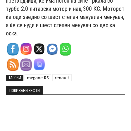
претходници, ќе има погон на сите тркала со
турбо 2.0 литарски мотор и над 300 КС. Моторот
ќе оди заедно со шест степен мануелен менувач,
а ќе се нуди и шест степен менувач со двојка
оска.
megane RS
renault
ТАГОВИ
ПОВРЗАНИ ВЕСТИ