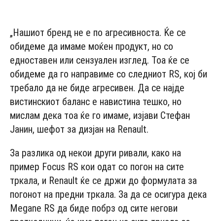
- Advertisement -
„Нашиот бренд не е по агресивноста. Ќе се
обидеме да имаме моќен продукт, но со
едноставен или сензуален изглед. Тоа ќе се
обидеме да го направиме со следниот RS, кој би
требало да не биде агресивен. Да се најде
вистинскиот баланс е навистина тешко, но
мислам дека тоа ќе го имаме, изјави Стефан
Јанин, шефот за дизјан на Renault.
За разлика од некои други ривали, како на
пример Focus RS кои одат со погон на сите
тркала, и Renault ќе се држи до формулата за
погонот на предни тркала. За да се осигура дека
Megane RS да биде побрз од сите негови