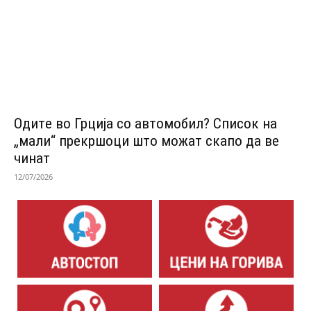
Одитe во Грција со автомобил? Список на
„мали“ прекршоци што можат скапо да ве
чинат
12/07/2026