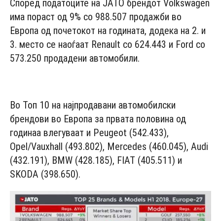
Според податоците на ЈАТО брендот Volkswagen
има пораст од 9% со 988.507 продажби во
Европа од почетокот на годината, додека на 2. и
3. место се наоѓаат Renault со 624.443 и Ford со
573.250 продадени автомобили.
- Advertisement -
Во Топ 10 на најпродавани автомобилски
брендови во Европа за првата половина од
годинаа влегуваат и Peugeot (542.433),
Opel/Vauxhall (493.802), Mercedes (460.045), Audi
(432.191), BMW (428.185), FIAT (405.511) и
SKODA (398.650).