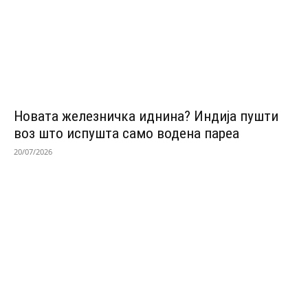
Новата железничка иднина? Индија пушти
воз што испушта само водена пареа
20/07/2026