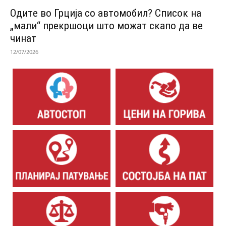
Одитe во Грција со автомобил? Список на
„мали“ прекршоци што можат скапо да ве
чинат
12/07/2026