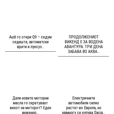
Audi го откри Q9 – седум
ПРОДОЛЖЕНИОТ
седишта, автоматски
ВИКЕНД Е ЗА ВОДЕНА
врати и луксуз...
АВАНТУРА: ТРИ ДЕНА
ЗАБАВА ВО АКВА...
Дали новите моторни
Електричните
масла го скратуваат
автомобили силно
векот на моторот? Еден
растат во Европа, но
инженер...
најмногу се купува Dacia...