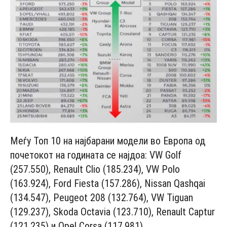
Меѓу Топ 10 на најбарани модели во Европа од
почетокот на годината се најдоа: VW Golf
(257.550), Renault Clio (185.234), VW Polo
(163.924), Ford Fiesta (157.286), Nissan Qashqai
(134.547), Peugeot 208 (132.764), VW Tiguan
(129.237), Skoda Octavia (123.710), Renault Captur
(121.235) и Opel Corsa (117.981).