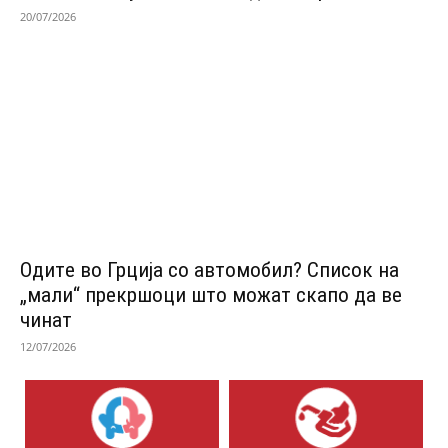
20/07/2026
Одитe во Грција со автомобил? Список на
„мали“ прекршоци што можат скапо да ве
чинат
12/07/2026