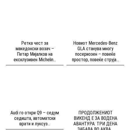
Ретка чест за
Новиот Mercedes-Benz
македонски возач –
GLA станува многу
Петар Мијалков на
посериозен – повеќе
ексклузивен Michelin...
простор, повеќе струја...
Audi го откри Q9 – седум
ПРОДОЛЖЕНИОТ
седишта, автоматски
ВИКЕНД Е ЗА ВОДЕНА
врати и луксуз...
АВАНТУРА: ТРИ ДЕНА
ЗАБАВА ВО АКВА...