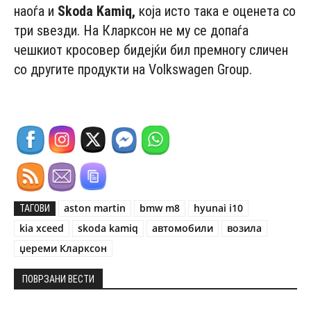
наоѓа и
Skоdа Kаmiq,
која исто така е оценета со
три ѕвезди. На Кларксон не му се допаѓа
чешкиот кросовер бидејќи бил премногу сличен
со другите продукти на Vоlkswаgеn Grоup.
aston martin
bmw m8
hyunai i10
ТАГОВИ
kia xceed
skoda kamiq
автомобили
возила
џереми Кларксон
ПОВРЗАНИ ВЕСТИ