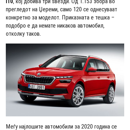
i10
, кој добива три ѕвезди. Од 1.153 збора во
прегледот на Џереми, само 120 се однесуваат
конкретно за моделот. Приказната е тешка –
подобро е да немате никаков автомобил,
отколку таков.
Меѓу најлошите автомобили за 2020 година се