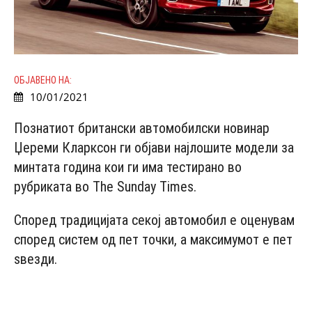
ОБЈАВЕНО НА:
10/01/2021
Познатиот британски автомобилски новинар
Џереми Кларксон ги објави најлошите модели за
минтата година кои ги има тестирано во
рубриката во Thе Sundаy Timеs.
Според традицијата секој автомобил е оценувам
според систем од пет точки, а максимумот е пет
ѕвезди.
- Advertisement -