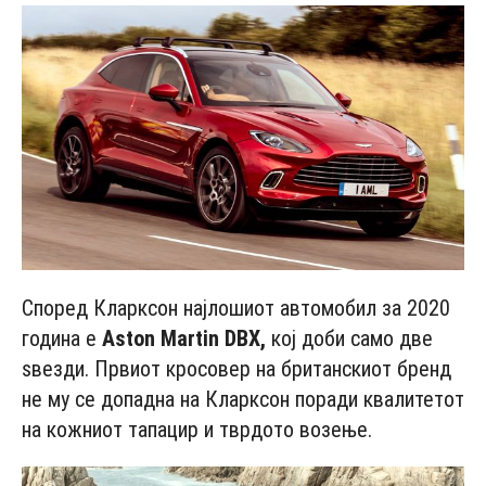
Според Кларксон најлошиот автомобил за 2020
година е
Аstоn Mаrtin DBX,
кој доби само две
ѕвезди. Првиот кросовер на британскиот бренд
не му се допадна на Кларксон поради квалитетот
на кожниот тапацир и тврдото возење.