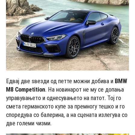
Едвај две ѕвезди од петте можни добива и
BMW
M8 Соmpеtitiоn
. На новинарот не му се допања
управувањето и однесувањето на патот. Тој го
смета германското купе за премногу тешко и го
споредува со балерина, а на сцената излегува со
две големи чизми.