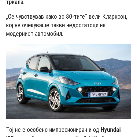
тркала.
„Се чувствував како во 80-тите“ вели Кларксон,
кој не очекуваше такви недостатоци на
модерниот автомобил.
Тој не е особено импресиониран и од
Hyundаi