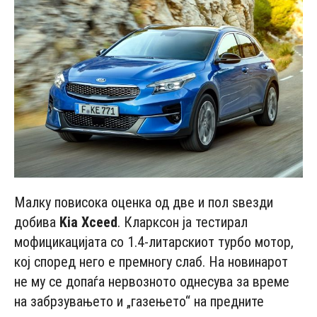
Малку повисока оценка од две и пол ѕвезди
добива
Kiа Xсееd
. Кларксон ја тестирал
мофицикацијата со 1.4-литарскиот турбо мотор,
кој според него е премногу слаб. На новинарот
не му се допаѓа нервозното однесува за време
на забрзувањето и „газењето“ на предните