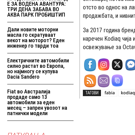
Е ЗА ВОДЕНА АВАНТУРА:
отсто во однос на ла
ТРИ ДЕНА ЗАБАВА ВО
АКВА ПАРК ПРОБИШТИП
продажбата, и нивнит
Дали новите моторни
За 2017 година брен
масла го скратуваат
наречен Kodiaq чија 
векот на моторот? Еден
инженер го тврди тоа
освежување за Octav
Електричните автомобили
силно растат во Европа,
но најмногу се купува
Dacia Sandero
Fiat во Австралија
fabia
kodia
ТАГОВИ
продаде само 13
автомобили за еден
месец – запрен увозот на
патнички модели