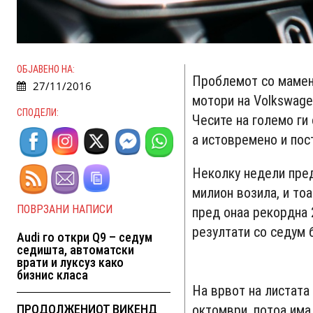
ОБЈАВЕНО НА:
Проблемот со мамењ
27/11/2016
мотори на Volkswagen
СПОДЕЛИ:
Чесите на големо ги
а истовремено и пос
Неколку недели пред
милион возила, и то
ПОВРЗАНИ НАПИСИ
пред онаа рекордна 
резултати со седум б
Audi го откри Q9 – седум
седишта, автоматски
врати и луксуз како
бизнис класа
На врвот на листата 
ПРОДОЛЖЕНИОТ ВИКЕНД
октомври, потоа има