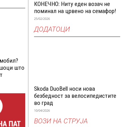
КОНЕЧНО: Ниту еден возач не
поминал на црвено на семафор!
25/02/2026
ДОДАТОЦИ
омобил?
ршоци што
т
Skoda DuoBell носи нова
безбедност за велосипедистите
во град
10/04/2026
ВОЗИ НА СТРУЈА