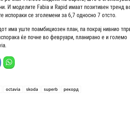
ни. И моделите Fabia и Rapid имаат позитивен тренд в
е испораки се зголемени за 6,7 односно 7 отсто.
дот има уште поамбициозен план, па покрај нивнио тп
испорака ќе почне во февруари, планирано е и големо
ia.
q
octavia
skoda
superb
рекорд