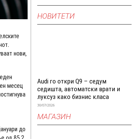
НОВИТЕТИ
елските
нот.
ваат нови,
 еден
Audi го откри Q9 – седум
ден месец
седишта, автоматски врати и
постигнува
луксуз како бизнис класа
30/07/2026
МАГАЗИН
јануари до
е од 85,2