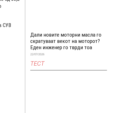
о
рв СУВ
Дали новите моторни масла го
скратуваат векот на моторот?
Еден инженер го тврди тоа
22/07/2026
ТЕСТ