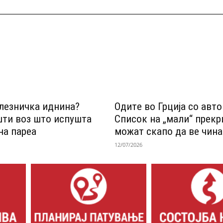
лезничка иднина?
Одитe во Грција со авт
шти воз што испушта
Список на „мали“ прек
на пареа
можат скапо да ве чина
12/07/2026