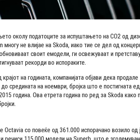
ето околу податоците за испуштањето на CO2 од диз
 многу не влијае на Skoda, иако тие се дел од концер
 обновиваат своит емодели, ги освежуваат и претставу
тигнуваат рекорди во испораките.
 крајот на годината, компанијата објави дека продале
а до средината на ноември, бројка што е постигната е
2015 година. Ова етрета година по ред за Skoda како 
ројки.
- Advertisement -
е Octavia со повеќе од 361.000 испорачано возило од 
 и речиси 115.000 модели на Superb, што е зголемувањ