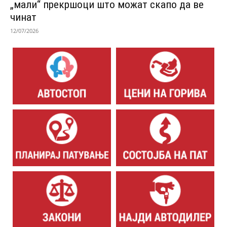
„мали“ прекршоци што можат скапо да ве
чинат
12/07/2026