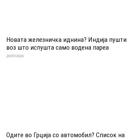
Новата железничка иднина? Индија пушти
воз што испушта само водена пареа
20/07/2026
Одитe во Грција со автомобил? Список на