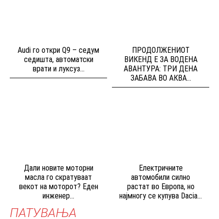
Audi го откри Q9 – седум
ПРОДОЛЖЕНИОТ
седишта, автоматски
ВИКЕНД Е ЗА ВОДЕНА
врати и луксуз...
АВАНТУРА: ТРИ ДЕНА
ЗАБАВА ВО АКВА...
Дали новите моторни
Електричните
масла го скратуваат
автомобили силно
векот на моторот? Еден
растат во Европа, но
инженер...
најмногу се купува Dacia...
ПАТУВАЊА