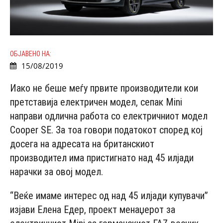
ОБЈАВЕНО НА:
15/08/2019
Иако не беше меѓу првите производители кои
претставија електричен модел, сепак Mini
направи одлична работа со електричниот модел
Cooper SE. За тоа говори податокот според кој
досега на адресата на британскиот
производител има пристигнато над 45 илјади
нарачки за овој модел.
“Веќе имаме интерес од над 45 илјади купувачи”
изјави Елена Едер, проект менаџерот за