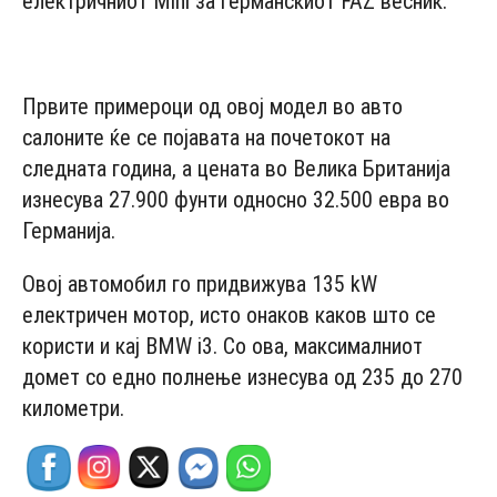
електричниот Mini за германскиот FAZ весник.
- Advertisement -
Првите примероци од овој модел во авто
салоните ќе се појавата на почетокот на
следната година, а цената во Велика Британија
изнесува 27.900 фунти односно 32.500 евра во
Германија.
Овој автомобил го придвижува 135 kW
електричен мотор, исто онаков каков што се
користи и кај BMW i3. Со ова, максималниот
домет со едно полнење изнесува од 235 до 270
километри.