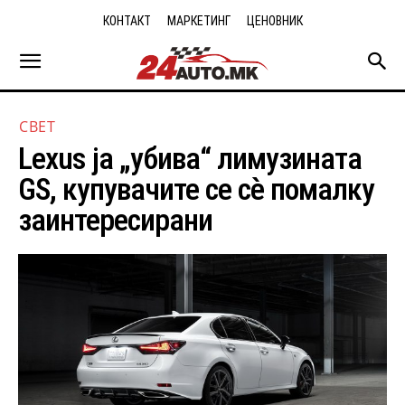
КОНТАКТ
МАРКЕТИНГ
ЦЕНОВНИК
СВЕТ
Lexus ја „убива“ лимузината
GS, купувачите се сè помалку
заинтересирани