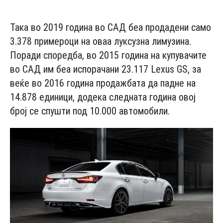
- Advertisement -
Така во 2019 година во САД беа продадени само
3.378 примероци на оваа луксузна лимузина.
Поради споредба, во 2015 година на купувачите
во САД им беа испорачани 23.117 Lexus GS, за
веќе во 2016 година продажбата да падне на
14.878 единици, додека следната година овој
број се спушти под 10.000 автомобили.