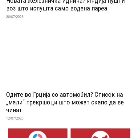
Новата железничка иднина? Индија пушти
воз што испушта само водена пареа
20/07/2026
Одитe во Грција со автомобил? Список на
„мали“ прекршоци што можат скапо да ве
чинат
12/07/2026