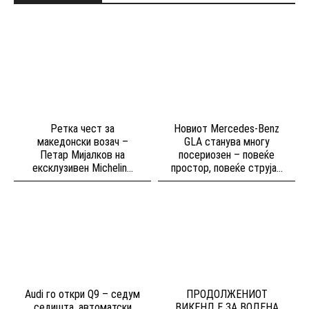
Ретка чест за
Новиот Mercedes-Benz
македонски возач –
GLA станува многу
Петар Мијалков на
посериозен – повеќе
ексклузивен Michelin...
простор, повеќе струја...
Audi го откри Q9 – седум
ПРОДОЛЖЕНИОТ
седишта, автоматски
ВИКЕНД Е ЗА ВОДЕНА