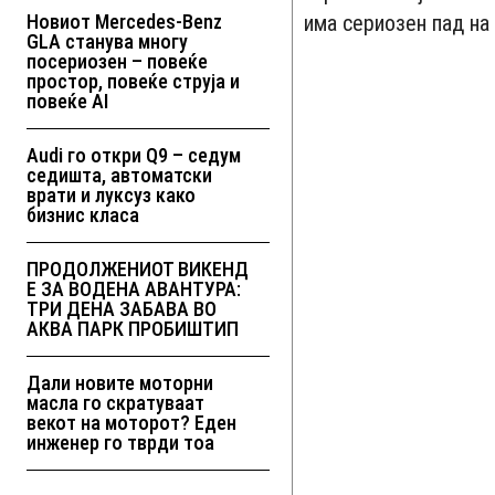
Новиот Mercedes-Benz
има сериозен пад на
GLA станува многу
посериозен – повеќе
простор, повеќе струја и
повеќе AI
Audi го откри Q9 – седум
седишта, автоматски
врати и луксуз како
бизнис класа
ПРОДОЛЖЕНИОТ ВИКЕНД
Е ЗА ВОДЕНА АВАНТУРА:
ТРИ ДЕНА ЗАБАВА ВО
АКВА ПАРК ПРОБИШТИП
Дали новите моторни
масла го скратуваат
векот на моторот? Еден
инженер го тврди тоа