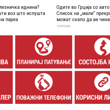
лезничка иднина?
Одитe во Грција со авт
шти воз што испушта
Список на „мали“ прек
на пареа
можат скапо да ве чина
12/07/2026