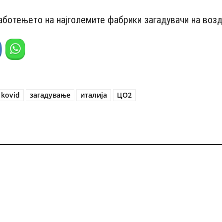
аботењето на најголемите фабрики загадувачи на возд
kovid
загадување
италија
ЦО2