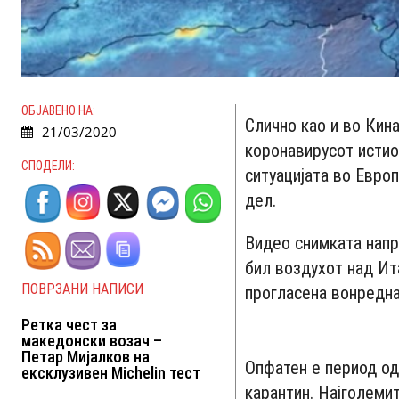
ОБЈАВЕНО НА:
Слично као и во Кин
21/03/2020
коронавирусот истио
СПОДЕЛИ:
ситуацијата во Евро
дел.
Видео снимката напр
бил воздухот над Ит
ПОВРЗАНИ НАПИСИ
прогласена вонредна
Ретка чест за
македонски возач –
Петар Мијалков на
Опфатен е период од 
ексклузивен Michelin тест
карантин. Најголеми