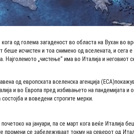
а кога од голема загаденост во областа на Вухан во в
т беше исчистен и тоа снимено од вселената, и сега е
па. Најголемото „чистење“ има во Италија и неговиот 
авена од европската вселенска агенција (ЕСА)покажу
алија и во Европа пред избивањето на пандемијата и о
 состојба и воведени строгите мерки.
- Advertisement -
почетоко на јануари, па се март кога веќе Италија бе
те промени се забележуваат токму на северот од Итал