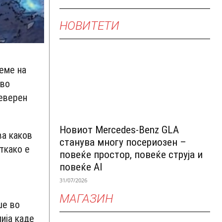
НОВИТЕТИ
реме на
 во
северен
Новиот Mercedes-Benz GLA
ва каков
станува многу посериозен –
ткако е
повеќе простор, повеќе струја и
повеќе AI
31/07/2026
МАГАЗИН
ше во
ија каде