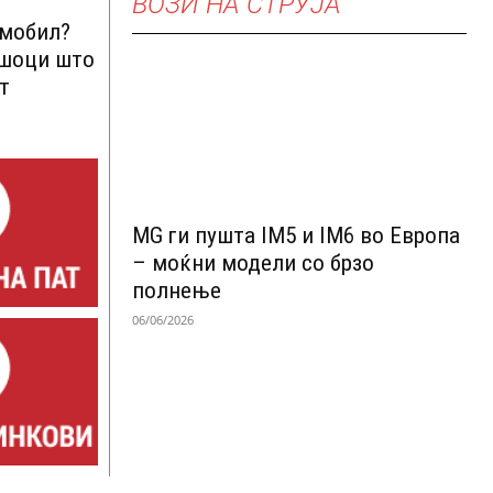
ВОЗИ НА СТРУЈА
омобил?
ршоци што
т
MG ги пушта IM5 и IM6 во Европа
– моќни модели со брзо
полнење
06/06/2026