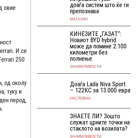
доаѓа систем што ќе ги
д овие
препознава
МАГАЗИН
КИНЕЗИТЕ „ГАЗАТ“:
Новиот BYD hybrid
дност
може да помине 2.100
rrari. И се
километри без
полнење
errari 250
ЗАНИМЛИВОСТИ
н, од околу
Доаѓа Lada Niva Sport
– 122КС за 13.000 евра
а, туку и
НАСЛОВНА
ден перод,
н.
ЗНАЕТЕ ЛИ? Зошто
служат црните точки на
стаклото на возилата?
ЗАНИМЛИВОСТИ