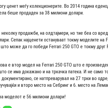
гу ценет меѓу колекционерите. Во 2014 година едено
ела беше продаден за 38 милиони долари.
- Advertisement -
неколку продажби, на олдтајмери, но тие беа со вре
ари. Сепак најценети остануваат токму моделите на Fe
што може да го победи Ferrari 250 GTO е токму друг F
 ова е втор модел на Ferrari 250 GTO што е произведе
то се има докажано и на тркачка патека. И не само то
и документирано, се натпреварувал на 27 трки во одре
учувајќи и второ место на Себринг и 6. место на Лема
за моделот е 56 милиони долари!