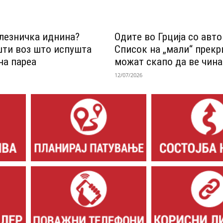
лезничка иднина?
Одитe во Грција со авт
шти воз што испушта
Список на „мали“ прек
на пареа
можат скапо да ве чина
12/07/2026