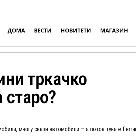
ДОМА
ВЕСТИ
НОВИТЕТИ
МАГАЗИН
ини тркачко
а старо?
обили, многу скапи автомобили – а потоа тука е Ferrar