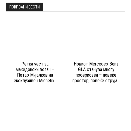
ПОВРЗАНИ ВЕСТИ
Ретка чест за
Новиот Mercedes-Benz
македонски возач –
GLA станува многу
Петар Мијалков на
посериозен – повеќе
ексклузивен Michelin...
простор, повеќе струја...