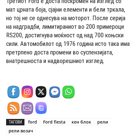
Третиот Fоrd e доста поскромен на изглед со
мат црната боја, сјајни елементи и бели тркала,
но тој не се однесува на моторот. После серија
на надградби, лимитираниот во 200 примероци
RS200, достигнува моќност од над 700 коњски
сили. Автомобилот од 1976 година исто така има
претрпено доста промени во суспензијата,
внатрешноста и надворешниот изглед.
ford
Ford fiesta
кен блок
рели
ТАГОВИ
рели возач