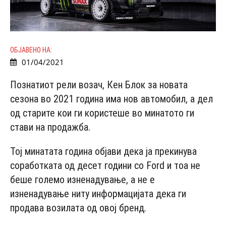
ОБЈАВЕНО НА:
01/04/2021
Познатиот рели возач, Кен Блок за новата
сезона во 2021 година има нов автомобил, а дел
од старите кои ги користеше во минатото ги
стави на продажба.
Тој минатата година објави дека ја прекинува
соработката од десет години со Fоrd и тоа не
беше големо изненадување, а не е
изненадување ниту информацијата дека ги
продава возилата од овој бренд.