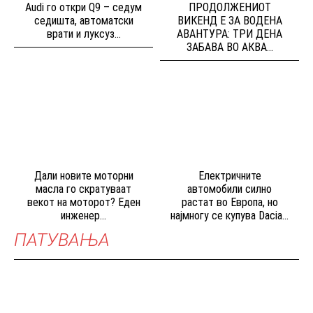
Audi го откри Q9 – седум
ПРОДОЛЖЕНИОТ
седишта, автоматски
ВИКЕНД Е ЗА ВОДЕНА
врати и луксуз...
АВАНТУРА: ТРИ ДЕНА
ЗАБАВА ВО АКВА...
Дали новите моторни
Електричните
масла го скратуваат
автомобили силно
векот на моторот? Еден
растат во Европа, но
инженер...
најмногу се купува Dacia...
ПАТУВАЊА