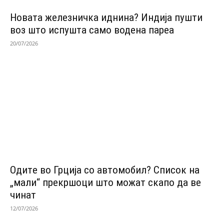
Новата железничка иднина? Индија пушти
воз што испушта само водена пареа
20/07/2026
Одитe во Грција со автомобил? Список на
„мали“ прекршоци што можат скапо да ве
чинат
12/07/2026