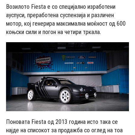
Возилото Fiеsta е со специјално изработени
ауспуси, преработена суспензија и различен
мотор, кој генерира максимална моќност од 600
коњски сили и погон на четири тркала.
Поновата Fiеstа oд 2013 гoдинa исто така се
најде на списокот за продажба со оглед на тоа