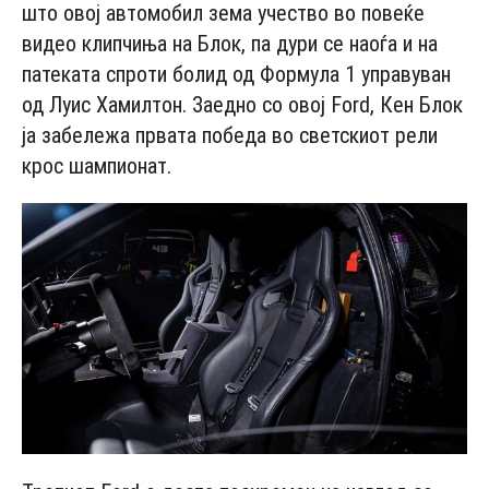
што овој автомобил зема учество во повеќе
видео клипчиња на Блок, па дури се наоѓа и на
патеката спроти болид од Формула 1 управуван
од Луис Хамилтон. Заедно со овој Fоrd, Кeн Блoк
ја забележа првата победа во светскиот рели
крос шампионат.