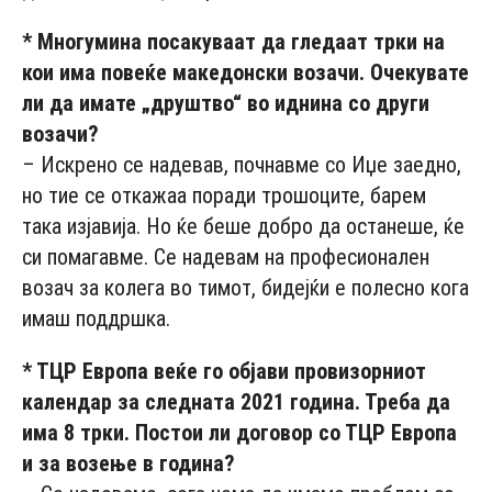
* Многумина посакуваат да гледаат трки на
кои има повеќе македонски возачи. Очекувате
ли да имате „друштво“ во иднина со други
возачи?
– Искрено се надевав, почнавме со Иџе заедно,
но тие се откажаа поради трошоците, барем
така изјавија. Но ќе беше добро да останеше, ќе
си помагавме. Се надевам на професионален
возач за колега во тимот, бидејќи е полесно кога
имаш поддршка.
* ТЦР Европа веќе го објави провизорниот
календар за следната 2021 година. Треба да
има 8 трки. Постои ли договор со ТЦР Европа
и за возење в година?