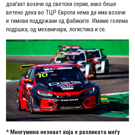
доаѓаат возачи од светски серии, иако беше
ветено дека во ТЦР Европа нема да има возачи
и тимови поддржани од фабиките. Имаме голема
подршка, од механичари, логистика и се.
* Многумина незнаат која е разликата меѓу