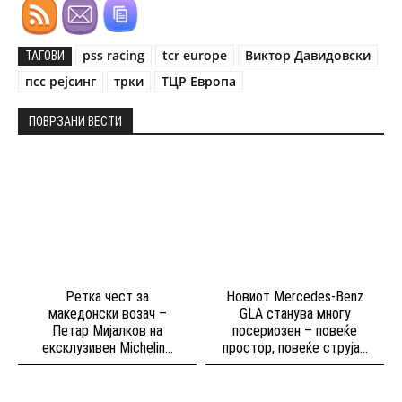
pss racing
tcr europe
Виктор Давидовски
ТАГОВИ
псс рејсинг
трки
ТЦР Европа
ПОВРЗАНИ ВЕСТИ
Ретка чест за
Новиот Mercedes-Benz
македонски возач –
GLA станува многу
Петар Мијалков на
посериозен – повеќе
ексклузивен Michelin...
простор, повеќе струја...