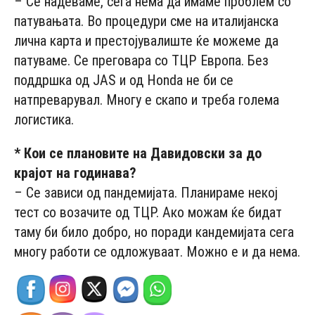
– Се надеваме, сега нема да имаме проблем со
патувањата. Во процедури сме на италијанска
лична карта и престојувалиште ќе можеме да
патуваме. Се преговара со ТЦР Европа. Без
поддршка од JAS и од Honda не би се
натпреварувал. Многу е скапо и треба голема
логистика.
* Кои се плановите на Давидовски за до
крајот на годинава?
– Се зависи од пандемијата. Планираме некој
тест со возачите од ТЦР. Ако можам ќе бидат
таму би било добро, но поради кандемијата сега
многу работи се одложуваат. Можно е и да нема.