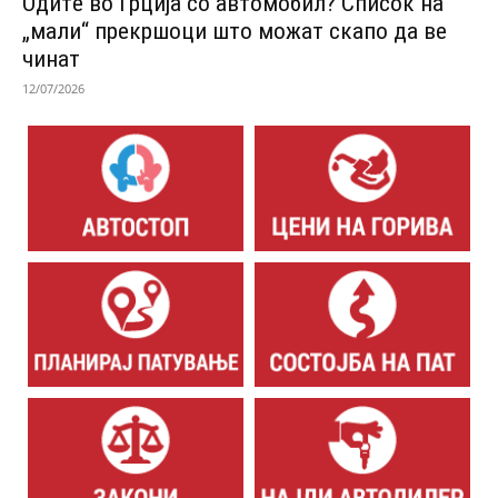
Одитe во Грција со автомобил? Список на
„мали“ прекршоци што можат скапо да ве
чинат
12/07/2026