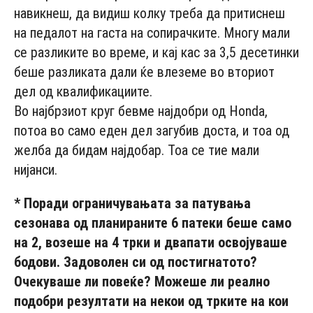
навикнеш, да видиш колку треба да притиснеш
на педалот на гаста на сопирачките. Многу мали
се разликите во време, и кај кас за 3,5 десетинки
беше разликата дали ќе влеземе во вториот
дел од квалификациите.
Во најбрзиот круг бевме најдобри од Honda,
потоа во само еден дел загубив доста, и тоа од
желба да бидам најдобар. Тоа се тие мали
нијанси.
* Поради ограничувањата за патувања
сезонава од планираните 6 патеки беше само
на 2, возеше на 4 трки и двапати освојуваше
бодови. Задоволен си од постигнатото?
Очекуваше ли повеќе? Можеше ли реално
подобри резултати на некои од трките на кои