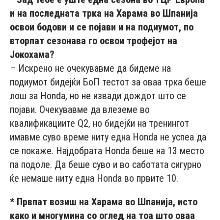
и на последната трка на Харама во Шпанија
освои бодови и се појави и на подиумот, по
вторпат сезонава го освои трофејот на
Јокохама?
– Искрено не очекувавме да бидеме на
подиумот бидејќи БоП тестот за оваа трка беше
лош за Honda, но не извади дождот што се
појави. Очекувавме да влеземе во
квалификациите Q2, но бидејќи на тренингот
имавме суво време ниту една Honda не успеа да
се покаже. Најдобрата Honda беше на 13 место
па подоле. Да беше суво и во саботата сигурно
ќе немаше ниту една Honda во првите 10.
* Првпат возиш на Харама во Шпанија, исто
како и многумина со оглед на тоа што оваа