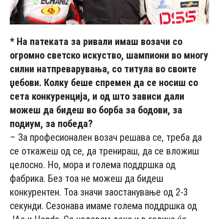
* На патеката за ривали имаш возачи со
огромно светско искуство, шампиони во многу
силни натпреварувања, со титула во своите
џебови. Колку беше спремен да се носиш со
сета конкуренција, и од што зависи дали
можеш да бидеш во борба за бодови, за
подиум, за победа?
– За професионален возач решава се, треба да
се откажеш од се, да тренираш, да се вложиш
целосно. Но, мора и голема поддршка од
фабрика. Без тоа не можеш да бидеш
конкурентен. Тоа значи заостанување од 2-3
секунди. Сезонава имаме голема поддршка од