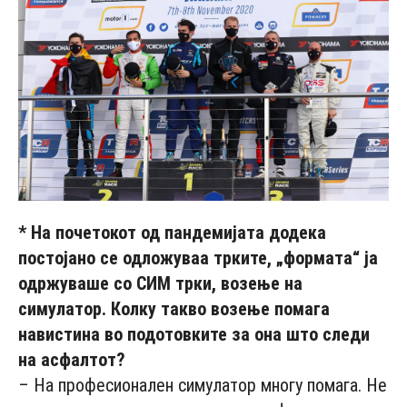
* На почетокот од пандемијата додека
постојано се одложуваа трките, „формата“ ја
одржуваше со СИМ трки, возење на
симулатор. Колку такво возење помага
навистина во подотовките за она што следи
на асфалтот?
– На професионален симулатор многу помага. Не