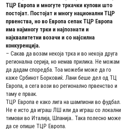
ТЦР Европа и многуте тркачки купови што
постојат. Постојат и многу национални ТЦР
првенства, но во Европа сепак ТЦР Европа
има најмногу трки и најпознати и
најквалитетни возачи и со најсилна
конкуренција.
– Сакав да возам некоја трка и во некоја друга
регионална серија, но немав прилика. Не можам
да дадам споредба. Тоа можеби може да го
каже Србинот Борковиќ. Лани беше дел од ТЦ
Европа, а сега вози во регионално првенство и
таму е првак.
ТЦР Европа е како лига на шампиони во фудбал.
Не е исто да играш ЛШ или да играш со локални
тимови во Италија, Шпанија.. Така полесно може
да се опише ТЦР Европа.