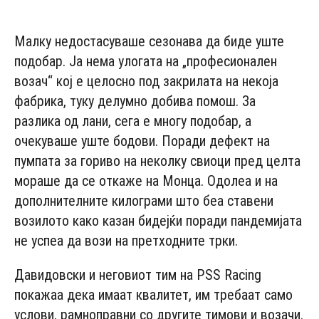
- Advertisement -
Малку недостасуваше сезонава да биде уште
подобар. Ја нема улогата на „професионален
возач“ кој е целосно под закрилата на некоја
фабрика, туку делумно добива помош. За
разлика од лани, сега е многу подобар, а
очекуваше уште бодови. Поради дефект на
пумпата за гориво на неколку свиоци пред целта
мораше да се откаже на Монца. Одолеа и на
дополнителните килограми што беа ставени
возилото како казан бидејќи поради пандемијата
не успеа да вози на претходните трки.
Давидовски и неговиот тим на PSS Racing
покажаа дека имаат квалитет, им требаат само
услови, рамноправни со другите тимови и возачи.