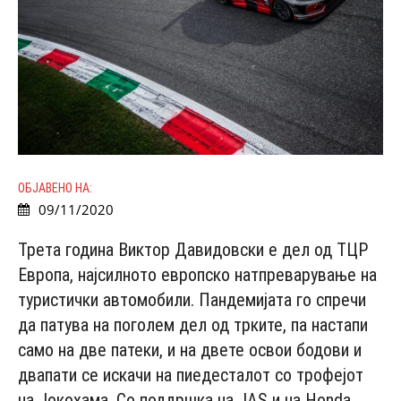
ОБЈАВЕНО НА:
09/11/2020
Трета година Виктор Давидовски е дел од ТЦР
Европа, најсилното европско натпреварување на
туристички автомобили. Пандемијата го спречи
да патува на поголем дел од трките, па настапи
само на две патеки, и на двете освои бодови и
двапати се искачи на пиедесталот со трофејот
на Јокохама. Со поддршка на JAS и на Honda,