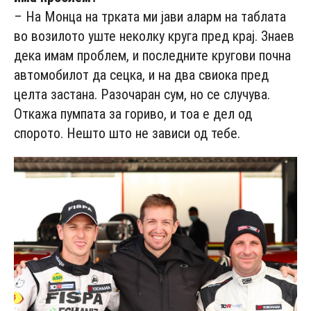
– На Монца на трката ми јави аларм на таблата
во возилото уште неколку круга пред крај. Знаев
дека имам проблем, и последните кругови почна
автомобилот да сецка, и на два свиока пред
целта застана. Разочаран сум, но се случува.
Откажа пумпата за гориво, и тоа е дел од
спорото. Нешто што не зависи од тебе.