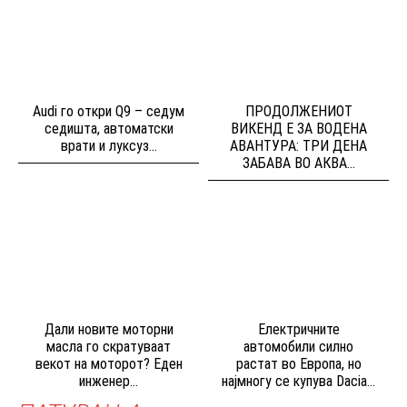
Audi го откри Q9 – седум
ПРОДОЛЖЕНИОТ
седишта, автоматски
ВИКЕНД Е ЗА ВОДЕНА
врати и луксуз...
АВАНТУРА: ТРИ ДЕНА
ЗАБАВА ВО АКВА...
Дали новите моторни
Електричните
масла го скратуваат
автомобили силно
векот на моторот? Еден
растат во Европа, но
инженер...
најмногу се купува Dacia...