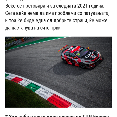
Веќе се преговара и за следната 2021 година.
Сега веќе нема да има проблеми со патувањата,
и тоа ќе биде една од добрите страни, ќе може
да настапува на сите трки.
* Зад тебе е уште една сезона во ТЦР Европа