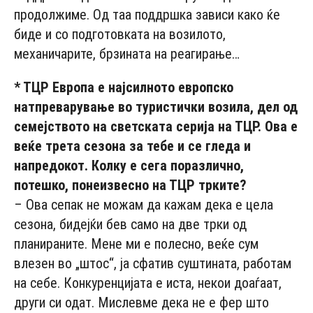
продолжиме. Од таа поддршка зависи како ќе
биде и со подготовката на возилото,
механичарите, брзината на реагирање…
* ТЦР Европа е најсилното европско
натпреварување во туристички возила, дел од
семејството на светската серија на ТЦР. Ова е
веќе трета сезона за тебе и се гледа и
напредокот. Колку е сега поразлично,
потешко, понеизвесно на ТЦР трките?
– Ова сепак не можам да кажам дека е цела
сезона, бидејќи бев само на две трки од
планираните. Мене ми е полесно, веќе сум
влезен во „штос“, ја сфатив суштината, работам
на себе. Конкуренцијата е иста, некои доаѓаат,
други си одат. Мислевме дека не е фер што