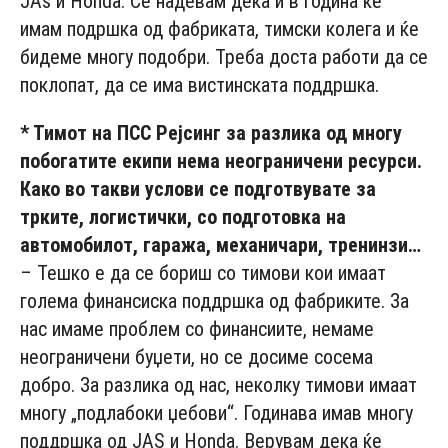
JAs и Honda. Се надевам дека и в година ќе
имам подршка од фабриката, тимски колега и ќе
бидеме многу подобри. Треба доста работи да се
поклопат, да се има вистинската поддршка.
* Тимот на ПСС Рејсинг за разлика од многу
побогатите екипи нема неограничени ресурси.
Како во такви услови се подготвувате за
трките, логистички, со подготовка на
автомобилот, гаража, механичари, тренинзи…
– Тешко е да се бориш со тимови кои имаат
голема финансиска поддршка од фабриките. За
нас имаме проблем со финансиите, немаме
неограничени буџети, но се досиме сосема
добро. За разлика од нас, неколку тимови имаат
многу „подлабоки џебови“. Годинава имав многу
поддршка од JAS и Honda. Верувам дека ќе