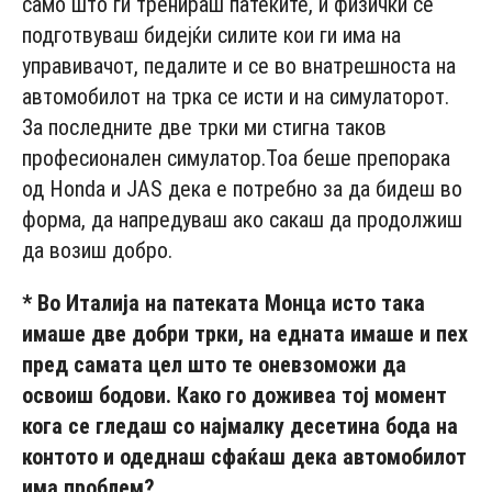
само што ги тренираш патеките, и физички се
подготвуваш бидејќи силите кои ги има на
управивачот, педалите и се во внатрешноста на
автомобилот на трка се исти и на симулаторот.
За последните две трки ми стигна таков
професионален симулатор.Тоа беше препорака
од Honda и JAS дека е потребно за да бидеш во
форма, да напредуваш ако сакаш да продолжиш
да возиш добро.
* Во Италија на патеката Монца исто така
имаше две добри трки, на едната имаше и пех
пред самата цел што те оневзоможи да
освоиш бодови. Како го доживеа тој момент
кога се гледаш со најмалку десетина бода на
контото и одеднаш сфаќаш дека автомобилот
има проблем?