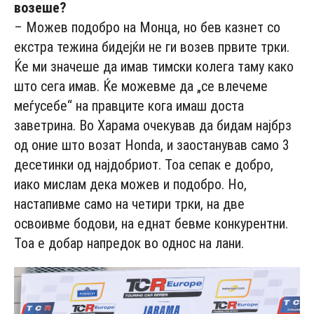
возеше?
– Можев подобро на Монца, но бев казнет со
екстра тежина бидејќи не ги возев првите трки.
Ќе ми значеше да имав тимски колега таму како
што сега имав. Ќе можевме да „се влечеме
меѓусебе“ на правците кога имаш доста
заветрина. Во Харама очекував да бидам најбрз
од оние што возат Honda, и заостанував само 3
десетинки од најдобриот. Тоа сепак е добро,
иако мислам дека можев и подобро. Но,
настапивме само на четири трки, на две
освоивме бодови, на еднат бевме конкурентни.
Тоа е добар напредок во однос на лани.