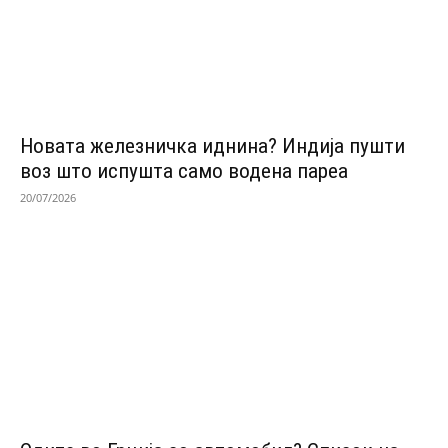
Новата железничка иднина? Индија пушти
воз што испушта само водена пареа
20/07/2026