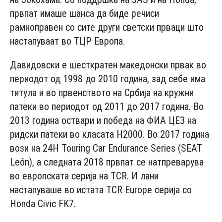
првпат имаше шанса да биде речиси
рамноправен со сите други светски прваци што
настапуваат во ТЦР Европа.
Давидовски е шесткратен македонски првак во
периодот од 1998 до 2010 година, зад себе има
титула и во првенството на Србија на кружни
патеки во периодот од 2011 до 2017 година. Во
2013 година оствари и победа на ФИА ЦЕЗ на
ридски патеки во класата Н2000. Во 2017 година
вози на 24H Touring Car Endurance Series (SEAT
León), а следната 2018 првпат се натпреварува
во европската серија на TCR. И лани
настапуваше во истата TCR Europe серија со
Honda Civic FK7.