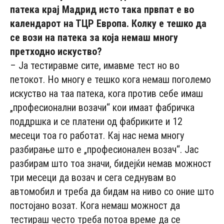
патека крај Мадрид исто така првпат е во
календарот на ТЦР Европа. Колку е тешко да
се вози на патека за која немаш многу
претходно искуство?
– Ја тестиравме сите, имавме тест но во
петокот. Но многу е тешко кога немаш поголемо
искуство на таа патека, кога против себе имаш
„професионални возачи“ кои имаат фабричка
поддршка и се платени од фабриките и 12
месеци тоа го работат. Кај нас нема многу
разбирање што е „професионален возач“. Јас
разбирам што тоа значи, бидејќи немав можност
три месеци да возач и сега седнувам во
автомобил и треба да бидам на ниво со оние што
постојано возат. Кога немаш можност да
тестираш често треба потоа време да се