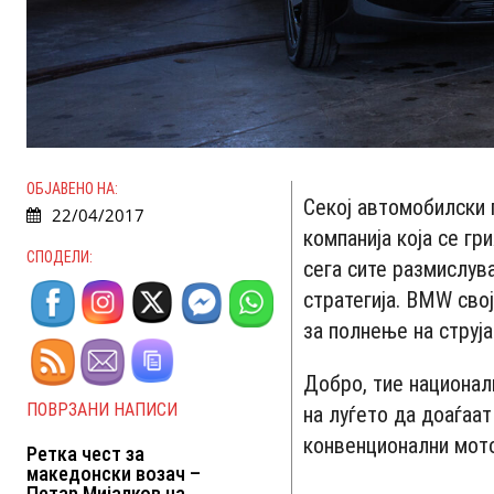
ОБЈАВЕНО НА:
Секој автомобилски 
22/04/2017
компанија која се гр
СПОДЕЛИ:
сега сите размислува
стратегија. BMW сво
за полнење на струја
Добро, тие национал
ПОВРЗАНИ НАПИСИ
на луѓето да доаѓаат
конвенционални мото
Ретка чест за
македонски возач –
Петар Мијалков на