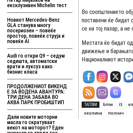
ексклузивен Michelin тест
Во соопштението обј
Новиот Mercedes-Benz
поставени ќе бидат 
GLA станува многу
се на тој пазар, а н
посериозен – повеќе
простор, повеќе струја и
повеќе AI
Местата ќе бидат од
движење и барањата 
Audi го откри Q9 – седум
Националниот истори
седишта, автоматски
врати и луксуз како
бизнис класа
ПРОДОЛЖЕНИОТ ВИКЕНД
Е ЗА ВОДЕНА АВАНТУРА:
ТРИ ДЕНА ЗАБАВА ВО
АКВА ПАРК ПРОБИШТИП
bmw
i3
е
ТАГОВИ
околина
полнач
Дали новите моторни
масла го скратуваат
векот на моторот? Еден
инженер го тврди тоа