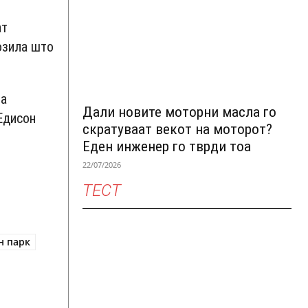
ат
озила што
на
Дали новите моторни масла го
Едисон
скратуваат векот на моторот?
Еден инженер го тврди тоа
22/07/2026
ТЕСТ
н парк