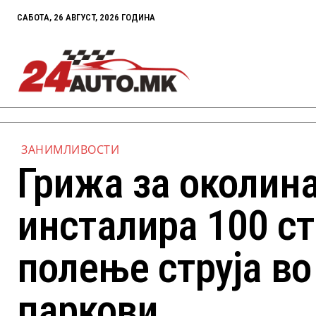
САБОТА, 26 АВГУСТ, 2026 ГОДИНА
ЗАНИМЛИВОСТИ
Грижа за околин
инсталира 100 с
полење струја в
паркови