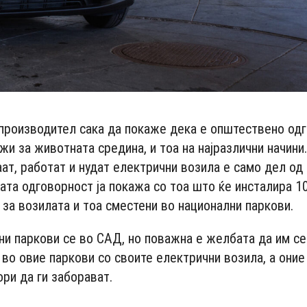
производител сака да покаже дека е општествено од
ижи за животната средина, и тоа на најразлични начини
ат, работат и нудат електрични возила е само дел од
јата одговорност ја покажа со тоа што ќе инсталира 1
 за возилата и тоа сместени во национални паркови.
ни паркови се во САД, но поважна е желбата да им с
 во овие паркови со своите електрични возила, а оние
ри да ги заборават.