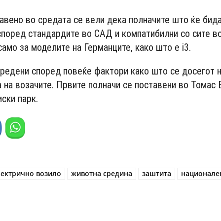
- Advertisement -
авено во средата се вели дека полначите што ќе бид
според стандардите во САД и компатибилни со сите в
е само за моделите на Германците, како што е i3.
редени според повеќе фактори како што се досегот 
на возачите. Првите полначи се поставени во Томас 
ски парк.
лектрично возило
животна средина
заштита
национале