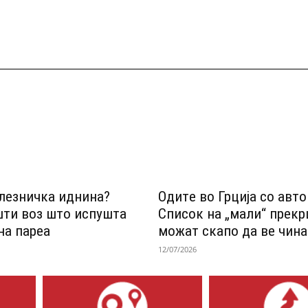
лезничка иднина?
Одитe во Грција со авт
шти воз што испушта
Список на „мали“ прек
на пареа
можат скапо да ве чина
12/07/2026