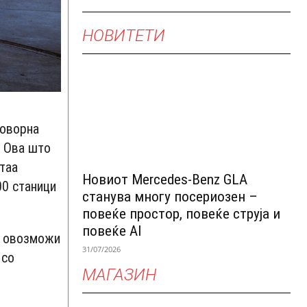
НОВИТЕТИ
говорна
. Ова што
 таа
Новиот Mercedes-Benz GLA
00 станици
станува многу посериозен –
повеќе простор, повеќе струја и
повеќе AI
е овозможи
31/07/2026
 со
МАГАЗИН