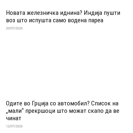
Новата железничка иднина? Индија пушти
воз што испушта само водена пареа
20/07/2026
Одитe во Грција со автомобил? Список на
„мали“ прекршоци што можат скапо да ве
чинат
12/07/2026