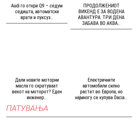
Audi го откри Q9 – седум
ПРОДОЛЖЕНИОТ
седишта, автоматски
ВИКЕНД Е ЗА ВОДЕНА
врати и луксуз...
АВАНТУРА: ТРИ ДЕНА
ЗАБАВА ВО АКВА...
Дали новите моторни
Електричните
масла го скратуваат
автомобили силно
векот на моторот? Еден
растат во Европа, но
инженер...
најмногу се купува Dacia...
ПАТУВАЊА