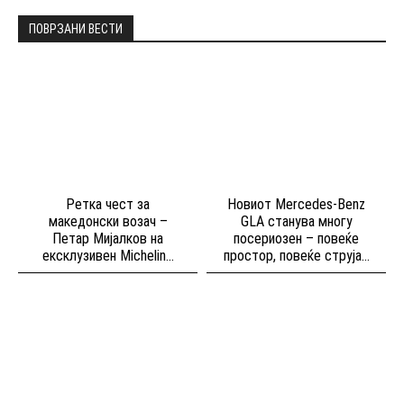
ПОВРЗАНИ ВЕСТИ
Ретка чест за
Новиот Mercedes-Benz
македонски возач –
GLA станува многу
Петар Мијалков на
посериозен – повеќе
ексклузивен Michelin...
простор, повеќе струја...