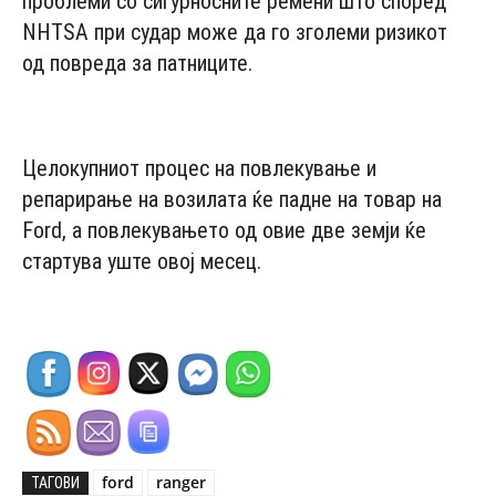
проблеми со сигурносните ремени што според
NHTSA при судар може да го зголеми ризикот
од повреда за патниците.
- Advertisement -
Целокупниот процес на повлекување и
репарирање на возилата ќе падне на товар на
Ford, а повлекувањето од овие две земји ќе
стартува уште овој месец.
ford
ranger
ТАГОВИ