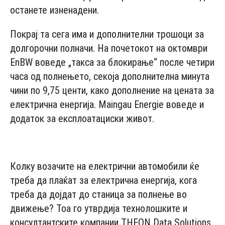
останете изненадени.
Покрај та сега има и дополнителни трошоци за
долгорочни полначи. На почетокот на октомври
EnBW воведе „такса за блокирање“ после четири
часа од полнењето, секоја дополнителна минута
чини по 9,75 центи, како дополнение на цената за
електрична енергија. Maingau Energie воведе и
додаток за експлоатациски живот.
- Advertisement -
Колку возачите на електрични автомобили ќе
треба да плаќат за електрична енергија, кога
треба да доjдат до станица за полнење во
движење? Тоа го утврдија технолошките и
консултантските компании THEON Data Solutions,