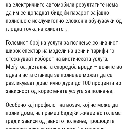
на електричните автомобили резултатите нема
да им се допаднат бидејќи пазарот за јавно
полнење е исклучително сложен и збунувачки од
гледна точка на клиентот.
Големиот број на услуги за полнење со нивниот
широк спектар на модели на цени и тарифи го
отежнуваат изборот на вистинската услуга.
Меѓутоа, деталната споредба вреди – цените во
една и иста станица за полнење можат да се
разликуваат драстично дури до 100 проценти во
зависност од користената услуга за полнење.
Особено кај профилот на возач, кој не може да
полни дома, на пример бидејќи живее во голема
град и зависи од јавното полнење, трошоците