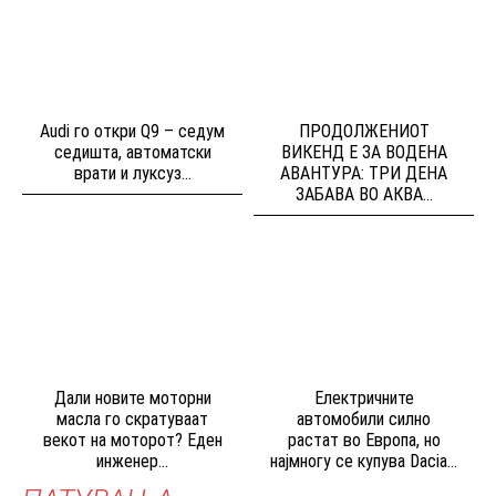
Audi го откри Q9 – седум
ПРОДОЛЖЕНИОТ
седишта, автоматски
ВИКЕНД Е ЗА ВОДЕНА
врати и луксуз...
АВАНТУРА: ТРИ ДЕНА
ЗАБАВА ВО АКВА...
Дали новите моторни
Електричните
масла го скратуваат
автомобили силно
векот на моторот? Еден
растат во Европа, но
инженер...
најмногу се купува Dacia...