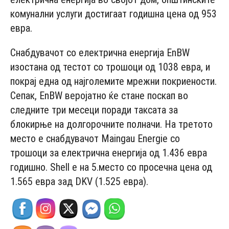
комунални услуги достигаат годишна цена од 953
евра.
Снабдувачот со електрична енергија EnBW
изостана од тестот со трошоци од 1038 евра, и
покрај една од најголемите мрежни покриености.
Сепак, EnBW веројатно ќе стане поскап во
следните три месеци поради таксата за
блокирње на долгорочните полначи. На третото
место е снабдувачот Maingau Energie со
трошоци за електрична енергија од 1.436 евра
годишно. Shell е на 5.место со просечна цена од
1.565 евра зад DKV (1.525 евра).