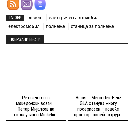
возило
електричен автомобил
ТАГОВИ
електромобил
полнење
станица за полнење
ПОВРЗАНИ ВЕСТИ
Ретка чест за
Новиот Mercedes-Benz
македонски возач –
GLA станува многу
Петар Мијалков на
посериозен – повеќе
ексклузивен Michelin...
простор, повеќе струја...