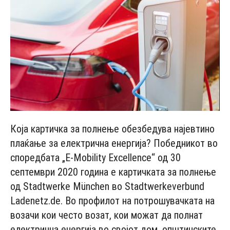
Која картичка за полнење обезбедува најевтино
плаќање за електрична енергија? Победникот во
споредбата „E-Mobility Excellence“ од 30
септември 2020 година е картичката за полнење
од Stadtwerke München во Stadtwerkeverbund
Ladenetz.de. Во профилот на потрошувачката на
возачи кои често возат, кои можат да полнат
електрична енергија во својот дом, општинските