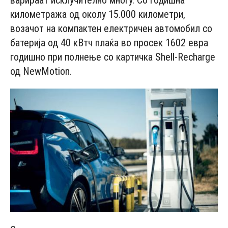
варираат исклучително многу. Со годишна
километража од околу 15.000 километри,
возачот на компактен електричен автомобил со
батерија од 40 кВтч плаќа во просек 1602 евра
годишно при полнење со картичка Shell-Recharge
од NewMotion.