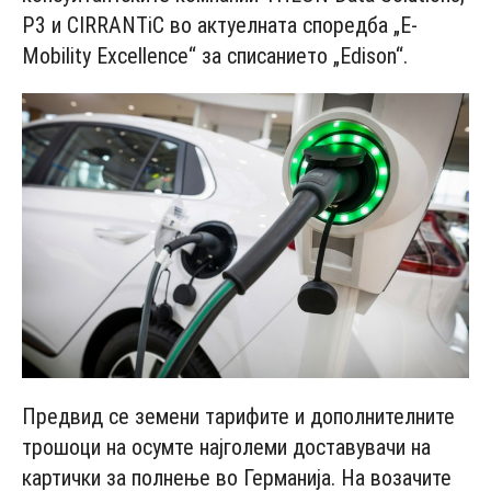
P3 и CIRRANTiC во актуелната споредба „E-
Mobility Excellence“ за списанието „Edison“.
Предвид се земени тарифите и дополнителните
трошоци на осумте најголеми доставувачи на
картички за полнење во Германија. На возачите