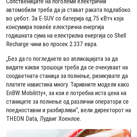
Сопствениците на поголеми електрични
автомобили треба да ја стават раката подлабоко
во џебот. За E-SUV со батерија од 75 кВтч која
консумира повеќе електрична енергија
годишната сума на електрилна енергија со Shell
Recharge чини во просек 2.337 евра.
„Без да го погледнете во апликацијата за да
видите какви трошоци треба да се очекуваат на
соодветната станица за полнење, ризикувате да
платите навистина многу. Таривните модели како
EnBW Mobilitty+, за кои е потребна иста цена на
станиците за полнење од различни оператори се
поедноставни и разбирливи“, вели директорот на
THEON Data, Лудвиг Хоенлое.