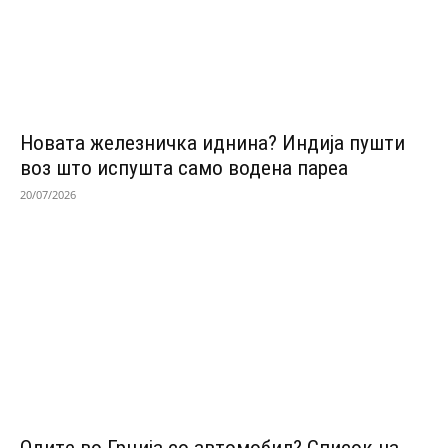
Новата железничка иднина? Индија пушти
воз што испушта само водена пареа
20/07/2026
Одитe во Грција со автомобил? Список на