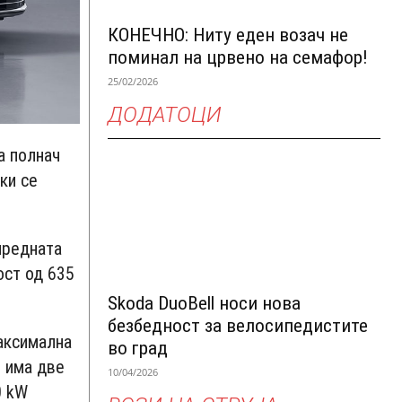
КОНЕЧНО: Ниту еден возач не
поминал на црвено на семафор!
25/02/2026
ДОДАТОЦИ
а полнач
ки се
предната
ост од 635
Skoda DuoBell носи нова
безбедност за велосипедистите
максимална
во град
и има две
10/04/2026
0 kW