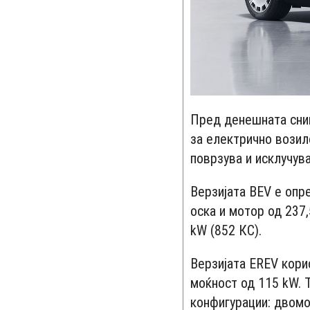
Пред денешната сним
за електрично возил
поврзува и исклучув
Верзијата BEV е опр
оска и мотор од 237,
kW (852 КС).
Верзијата EREV кори
моќност од 115 kW. 
конфигурации: двомо