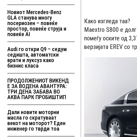
Новиот Mercedes-Benz
GLA станува многу
Како изгледа таа?
посериозен – повеќе
простор, повеќе струја и
Maextro S800 е долг 
повеќе AI
помеѓу оските од 3,3
верзијата EREV со тр
Audi го откри Q9 – седум
седишта, автоматски
врати и луксуз како
бизнис класа
ПРОДОЛЖЕНИОТ ВИКЕНД
Е ЗА ВОДЕНА АВАНТУРА:
ТРИ ДЕНА ЗАБАВА ВО
АКВА ПАРК ПРОБИШТИП
Дали новите моторни
масла го скратуваат
векот на моторот? Еден
инженер го тврди тоа