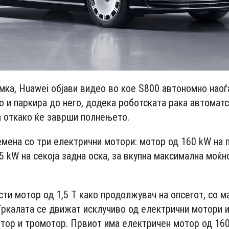
ка, Huawei објави видео во кое S800 автономно наоѓ
о и паркира до него, додека роботската рака автоматс
а откако ќе заврши полнењето.
емена со три електрични мотори: мотор од 160 kW на 
5 kW на секоја задна оска, за вкупна максимална моќн
сти мотор од 1,5 T како продолжувач на опсегот, со 
Тркалата се движат исклучиво од електрични мотори 
тор и тромотор. Првиот има електричен мотор од 16