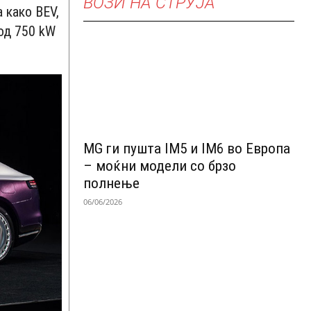
ВОЗИ НА СТРУЈА
 како BEV,
од 750 kW
MG ги пушта IM5 и IM6 во Европа
– моќни модели со брзо
полнење
06/06/2026