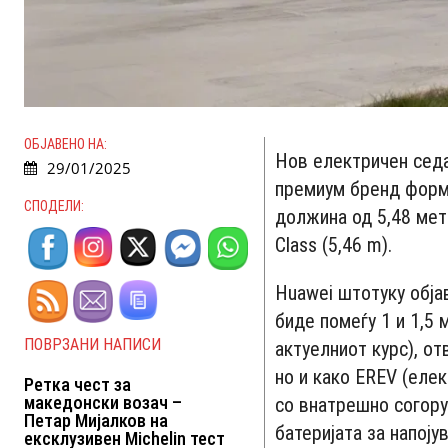
ОБЈАВЕНО НА:
Нов електричен седа
29/01/2025
премиум бренд форм
СПОДЕЛИ:
должина од 5,48 метр
Class (5,46 m).
Huawei штотуку објав
биде помеѓу 1 и 1,5 
ПОВРЗАНИ НАПИСИ
актуелниот курс), от
но и како EREV (елек
Ретка чест за
македонски возач –
со внатрешно согору
Петар Мијалков на
батеријата за напој
ексклузивен Michelin тест