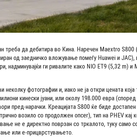
н треба да дебитира во Кина. Наречен Maextro S800 
иран од заедничко вложување помеѓу Huawei и JAC), 
и, надминувајќи ги ривалите како NIO ET9 (5,32 m) и 
и неколку фотографии и, иако не ја откри цената која
милиони кинески јуани, или околу 198.000 евра (според
вори пред-нарачки. Креацијата S800 ќе биде достапен 
трично возило со продолжен опсег), тип на PHEV кај 
вање не е директно поврзан со тркалото, туку само с
ување или е-прицврстувањето.