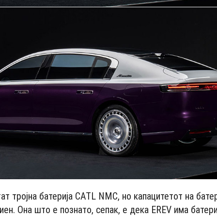
ат тројна батерија CATL NMC, но капацитетот на батер
иен. Она што е познато, сепак, е дека EREV има батери