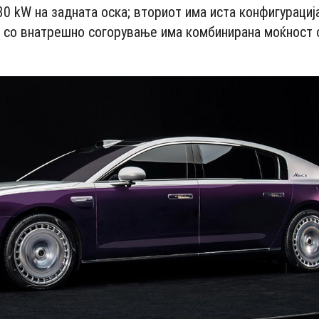
0 kW на задната оска; вториот има иста конфигурација
т со внатрешно согорување има комбинирана моќност 