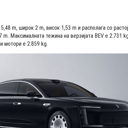
- Advertisement -
5,48 m, широк 2 m, висок 1,53 m и располага со расто
7 m. Максималната тежина на верзијата BEV е 2.731 kg
и мотори е 2.859 kg.