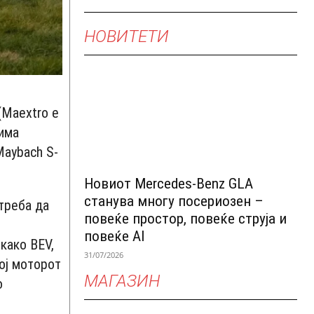
НОВИТЕТИ
(Maextro е
има
Maybach S-
Новиот Mercedes-Benz GLA
станува многу посериозен –
 треба да
повеќе простор, повеќе струја и
повеќе AI
како BEV,
31/07/2026
кој моторот
МАГАЗИН
о