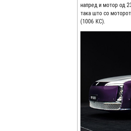
напред и мотор од 23
така што со моторо
(1006 КС).