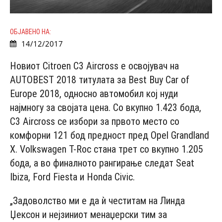
ОБЈАВЕНО НА:
14/12/2017
Новиот Citroеn C3 Aircross е освојувач на
AUTOBEST 2018 титулата за Best Buy Car of
Europe 2018, односно автомобил кој нуди
најмногу за својата цена. Со вкупно 1.423 бода,
C3 Aircross се избори за првото место со
комфорни 121 бод предност пред Opel Grandland
X. Volkswagen T-Roc стана трет со вкупно 1.205
бода, а во финалното рангирање следат Seat
Ibiza, Ford Fiesta и Honda Civic.
„Задоволство ми е да ѝ честитам на Линда
Џексон и нејзиниот менаџерски тим за