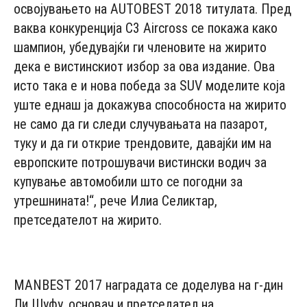
освојувањето на AUTOBEST 2018 титулата. Пред
ваква конкуренција C3 Aircross се покажа како
шампион, убедувајќи ги членовите на жирито
дека е вистинскиот избор за ова издание. Ова
исто така е и нова победа за SUV моделите која
уште еднаш ја докажува способноста на жирито
не само да ги следи случувањата на пазарот,
туку и да ги открие трендовите, давајќи им на
европските потрошувачи вистински водич за
купување автомобили што се погодни за
утрешнината!“, рече Илиа Селиктар,
претседателот на жирито.
- Advertisement -
MANBEST 2017 наградата се доделува на г-дин
Ли Шуфу, основач и претседател на