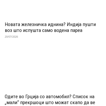
Новата железничка иднина? Индија пушти
воз што испушта само водена пареа
20/07/2026
Одитe во Грција со автомобил? Список на
„мали“ прекршоци што можат скапо да ве