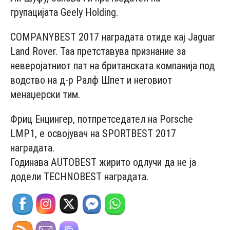
групацијата Geely Holding.
COMPANYBEST 2017 наградата отиде кај Jaguar
Land Rover. Taa претставува признание за
неверојатниот пат на британската компанија под
водство на д-р Ралф Шпет и неговиот
менаџерски тим.
Фриц Енцингер, потпретседател на Porsche
LMP1, е освојувач на SPORTBEST 2017
наградата.
Годинава AUTOBEST жирито одлучи да не ја
додели TECHNOBEST наградата.