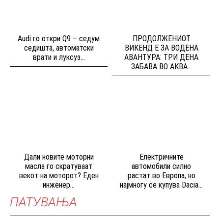
Audi го откри Q9 – седум
ПРОДОЛЖЕНИОТ
седишта, автоматски
ВИКЕНД Е ЗА ВОДЕНА
врати и луксуз...
АВАНТУРА: ТРИ ДЕНА
ЗАБАВА ВО АКВА...
Дали новите моторни
Електричните
масла го скратуваат
автомобили силно
векот на моторот? Еден
растат во Европа, но
инженер...
најмногу се купува Dacia...
ПАТУВАЊА