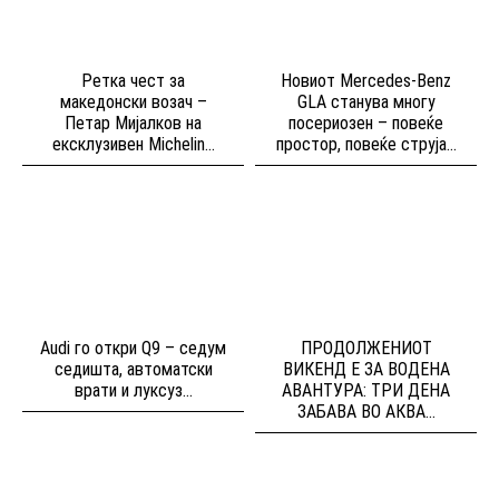
Ретка чест за
Новиот Mercedes-Benz
македонски возач –
GLA станува многу
Петар Мијалков на
посериозен – повеќе
ексклузивен Michelin...
простор, повеќе струја...
Audi го откри Q9 – седум
ПРОДОЛЖЕНИОТ
седишта, автоматски
ВИКЕНД Е ЗА ВОДЕНА
врати и луксуз...
АВАНТУРА: ТРИ ДЕНА
ЗАБАВА ВО АКВА...