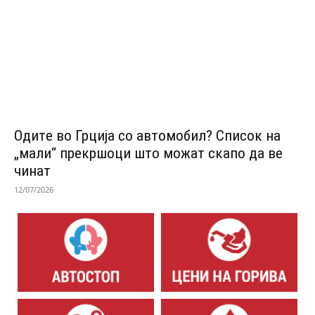
Одитe во Грција со автомобил? Список на
„мали“ прекршоци што можат скапо да ве
чинат
12/07/2026