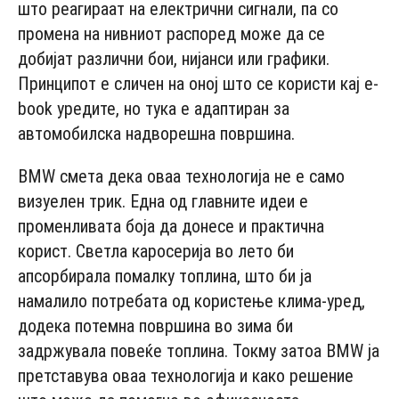
што реагираат на електрични сигнали, па со
промена на нивниот распоред може да се
добијат различни бои, нијанси или графики.
Принципот е сличен на оној што се користи кај e-
book уредите, но тука е адаптиран за
автомобилска надворешна површина.
BMW смета дека оваа технологија не е само
визуелен трик. Една од главните идеи е
променливата боја да донесе и практична
корист. Светла каросерија во лето би
апсорбирала помалку топлина, што би ја
намалило потребата од користење клима-уред,
додека потемна површина во зима би
задржувала повеќе топлина. Токму затоа BMW ја
претставува оваа технологија и како решение