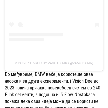
A POST SHARED BY 24AUTO.MK (@24AUTO.MK)
Во меѓувреме, BMW веќе ја користеше оваа
насока и за други експерименти. i Vision Dee во
2023 година прикажа повеќебоен систем со 240
E Ink сегменти, а подоцна и i5 Flow Nostokana
покажа дека оваа идеја може да се користи не