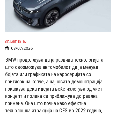
ОБЈАВЕНО НА:
08/07/2026
BMW продолжува да ја развива технологијата
што овозможува автомобилот да ја менува
бојата или графиката на каросеријата со
притисок на копче, а најновата демонстрација
покажува дека идејата веќе излегува од чист
концепт и полека се приближува до реална
примена. Она што почна како ефектна
технолошка атракција на CES во 2022 година,