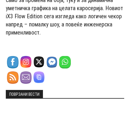
само за промена на боја, туку и за динамична
уметничка графика на целата каросерија. Новиот
iX3 Flow Edition сега изгледа како логичен чекор
напред – помалку шоу, а повеќе инженерска
применливост.
ПОВРЗАНИ ВЕСТИ