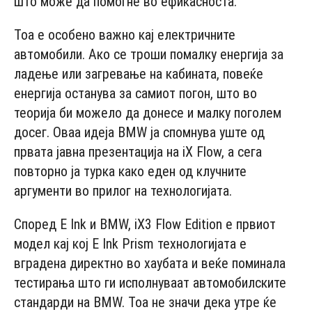
што може да помогне во ефикасноста.
Тоа е особено важно кај електричните
автомобили. Ако се троши помалку енергија за
ладење или загревање на кабината, повеќе
енергија останува за самиот погон, што во
теорија би можело да донесе и малку поголем
досег. Оваа идеја BMW ја спомнува уште од
првата јавна презентација на iX Flow, а сега
повторно ја турка како еден од клучните
аргументи во прилог на технологијата.
Според E Ink и BMW, iX3 Flow Edition е првиот
модел кај кој E Ink Prism технологијата е
вградена директно во хаубата и веќе поминала
тестирања што ги исполнуваат автомобилските
стандарди на BMW. Тоа не значи дека утре ќе