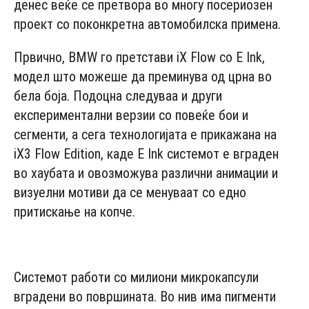
денес веќе се претвора во многу посериозен
проект со поконкретна автомобилска примена.
Првично, BMW го претстави iX Flow со E Ink,
модел што можеше да преминува од црна во
бела боја. Подоцна следуваа и други
експериментални верзии со повеќе бои и
сегменти, а сега технологијата е прикажана на
iX3 Flow Edition, каде E Ink системот е вграден
во хаубата и овозможува различни анимации и
визуелни мотиви да се менуваат со едно
притискање на копче.
- Advertisement -
Системот работи со милиони микрокапсули
вградени во површината. Во нив има пигменти