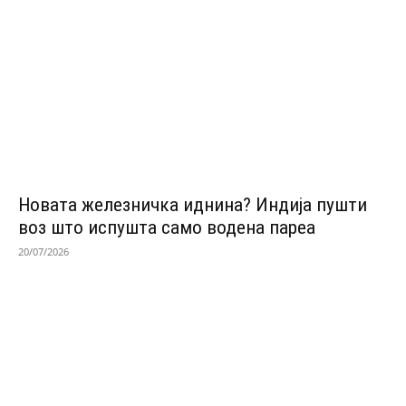
Новата железничка иднина? Индија пушти
воз што испушта само водена пареа
20/07/2026