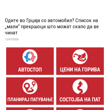
Одитe во Грција со автомобил? Список на
„мали“ прекршоци што можат скапо да ве
чинат
12/07/2026