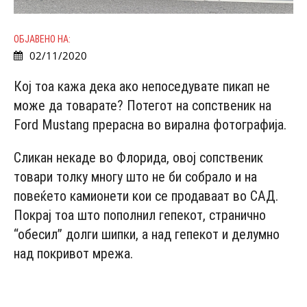
ОБЈАВЕНО НА:
02/11/2020
Кој тоа кажа дека ако непоседувате пикап не
може да товарате? Потегот на сопственик на
Ford Mustang прерасна во вирална фотографија.
Сликан некаде во Флорида, овој сопственик
товари толку многу што не би собрало и на
повеќето камионети кои се продаваат во САД.
Покрај тоа што пополнил гепекот, странично
“обесил” долги шипки, а над гепекот и делумно
над покривот мрежа.
- Advertisement -