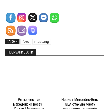
ford
mustang
ТАГОВИ
ПОВРЗАНИ ВЕСТИ
Ретка чест за
Новиот Mercedes-Benz
македонски возач –
GLA станува многу
Петар Мијалков на
посериозен – повеќе