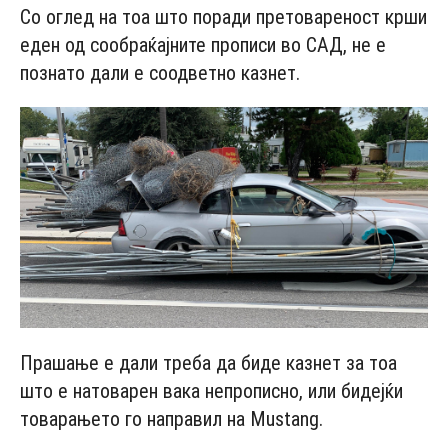
Со оглед на тоа што поради претовареност крши
еден од сообраќајните прописи во САД, не е
познато дали е соодветно казнет.
Прашање е дали треба да биде казнет за тоа
што е натоварен вака непрописно, или бидејќи
товарањето го направил на Mustang.