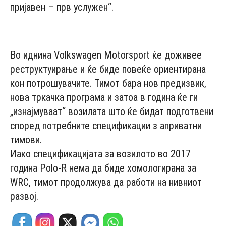
пријавен – прв услужен“.
- Advertisement -
Во иднина Volkswagen Motorsport ќе доживее
реструктуирање и ќе биде повеќе ориентирана
кон потрошувачите. Тимот бара нов предизвик,
нова тркачка програма и затоа в година ќе ги
„изнајмуваат“ возилата што ќе бидат подготвени
според потребните спецификации з априватни
тимови.
Иако спецификацијата за возилото во 2017
година Polo-R нема да биде хомологирана за
WRC, тимот продолжува да работи на нивниот
развој.