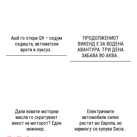
Audi го откри Q9 – седум
ПРОДОЛЖЕНИОТ
седишта, автоматски
ВИКЕНД Е ЗА ВОДЕНА
врати и луксуз...
АВАНТУРА: ТРИ ДЕНА
ЗАБАВА ВО АКВА...
Дали новите моторни
Електричните
масла го скратуваат
автомобили силно
векот на моторот? Еден
растат во Европа, но
инженер...
најмногу се купува Dacia...