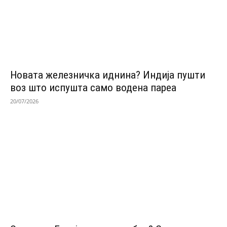
Новата железничка иднина? Индија пушти
воз што испушта само водена пареа
20/07/2026