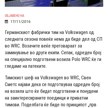
ОБЈАВЕНО НА:
17/11/2016
Германскиот фабрички тим на Volkswagen од
следната сезона повеќе нема да биде дел од СП
во WRC. Возачите веќе преговараат за
заминување во други екипи. Сепак, одреден број
на специјално подготвени возила Polo WRC ќе ги
гледаме на патеките.
Тимскиот шеф на Volkswagen во WRC, Свен
Сметс најави дека се подготвуваа одреден број
на возила што ќе бидат подготвени и понудени
на заинтересираните поединци и приватни
тимови. Поделбата ќе биде по принципот „прв