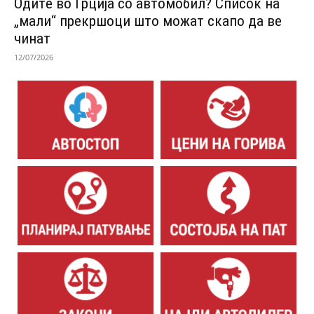
Одитe во Грција со автомобил? Список на
„мали“ прекршоци што можат скапо да ве
чинат
12/07/2026