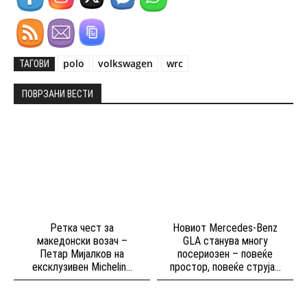
polo
volkswagen
wrc
ТАГОВИ
ПОВРЗАНИ ВЕСТИ
Ретка чест за
Новиот Mercedes-Benz
македонски возач –
GLA станува многу
Петар Мијалков на
посериозен – повеќе
ексклузивен Michelin...
простор, повеќе струја...