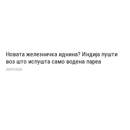
Новата железничка иднина? Индија пушти
воз што испушта само водена пареа
20/07/2026