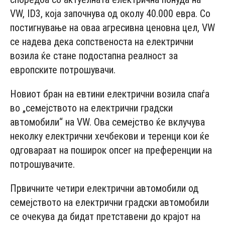
VW, ID3, која започнува од околу 40.000 евра. Со
постигнување на оваа агресивна ценовна цел, VW
се надева дека сопственоста на електрични
возила ќе стане подостапна реалност за
европските потрошувачи.
Новиот бран на евтини електрични возила спаѓа
во „семејството на електрични градски
автомобили“ на VW. Ова семејство ќе вклучува
неколку електрични хечбекови и теренци кои ќе
одговараат на поширок опсег на преференции на
потрошувачите.
Првичните четири електрични автомобили од
семејството на електрични градски автомобили
се очекува да бидат претставени до крајот на