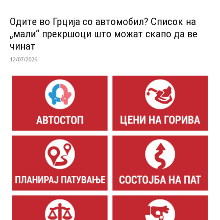
Одитe во Грција со автомобил? Список на
„мали“ прекршоци што можат скапо да ве
чинат
12/07/2026