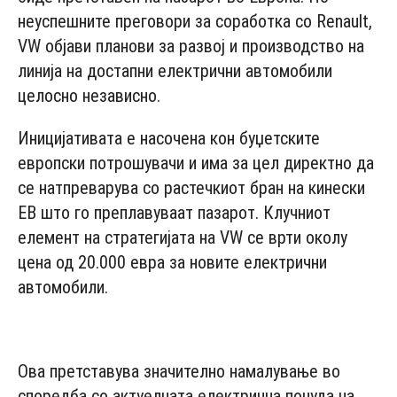
неуспешните преговори за соработка со Renault,
VW објави планови за развој и производство на
линија на достапни електрични автомобили
целосно независно.
Иницијативата е насочена кон буџетските
европски потрошувачи и има за цел директно да
се натпреварува со растечкиот бран на кинески
ЕВ што го преплавуваат пазарот. Клучниот
елемент на стратегијата на VW се врти околу
цена од 20.000 евра за новите електрични
автомобили.
- Advertisement -
Ова претставува значително намалување во
споредба со актуелната електрична понуда на