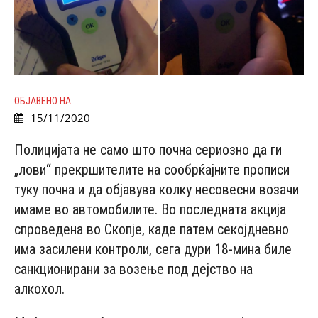
ОБЈАВЕНО НА:
15/11/2020
Полицијата не само што почна сериозно да ги
„лови“ прекршителите на сообрќајните прописи
туку почна и да објавува колку несовесни возачи
имаме во автомобилите. Во последната акција
спроведена во Скопје, каде патем секојдневно
има засилени контроли, сега дури 18-мина биле
санкционирани за возење под дејство на
алкохол.