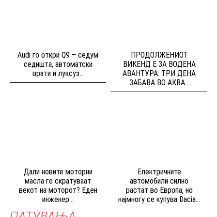
Audi го откри Q9 – седум
ПРОДОЛЖЕНИОТ
седишта, автоматски
ВИКЕНД Е ЗА ВОДЕНА
врати и луксуз...
АВАНТУРА: ТРИ ДЕНА
ЗАБАВА ВО АКВА...
Дали новите моторни
Електричните
масла го скратуваат
автомобили силно
векот на моторот? Еден
растат во Европа, но
инженер...
најмногу се купува Dacia...
ПАТУВАЊА