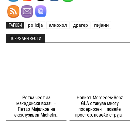
policija
алкохол
дрегер
пијани
ТАГОВИ
ПОВРЗАНИ ВЕСТИ
Ретка чест за
Новиот Mercedes-Benz
македонски возач –
GLA станува многу
Петар Мијалков на
посериозен – повеќе
ексклузивен Michelin...
простор, повеќе струја...