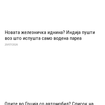
Новата железничка иднина? Индија пушти
воз што испушта само водена пареа
20/07/2026
Одитe во Грција со автомобил? Список на