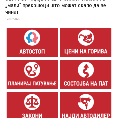
„мали“ прекршоци што можат скапо да ве
чинат
12/07/2026