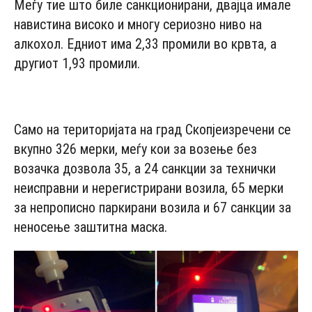
Меѓу тие што биле санкционирани, двајца имале
навистина високо и многу сериозно ниво на
алкохол. Едниот има 2,33 промили во крвта, а
другиот 1,93 промили.
- Advertisement -
Само на територијата на град Скопјеизречени се
вкупно 326 мерки, меѓу кои за возење без
возачка дозвола 35, а 24 санкции за технички
неисправни и нерегистрирани возила, 65 мерки
за непрописно паркирани возила и 67 санкции за
неносење заштитна маска.