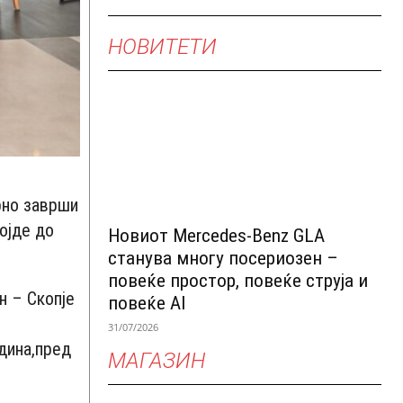
НОВИТЕТИ
рно заврши
ојде до
Новиот Mercedes-Benz GLA
станува многу посериозен –
повеќе простор, повеќе струја и
н – Скопје
повеќе AI
о
31/07/2026
дина,пред
МАГАЗИН