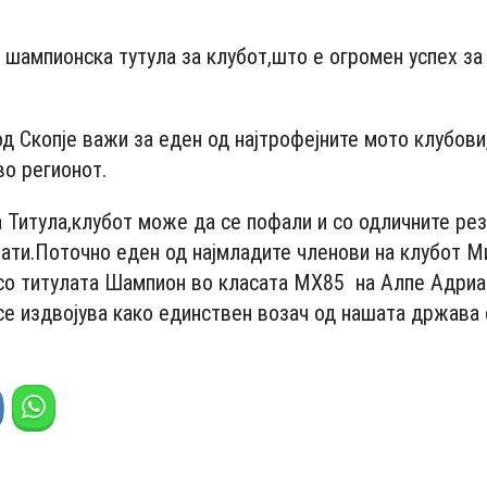
- Advertisement -
а шампионска тутула за клубот,што е огромен успех за
д Скопје важи за еден од најтрофејните мото клубови
во регионот.
Титула,клубот може да се пофали и со одличните рез
ати.Поточно еден од најмладите членови на клубот М
 со титулата Шампион во класата MX85 на Алпе Адри
се издвојува како единствен возач од нашата држава 