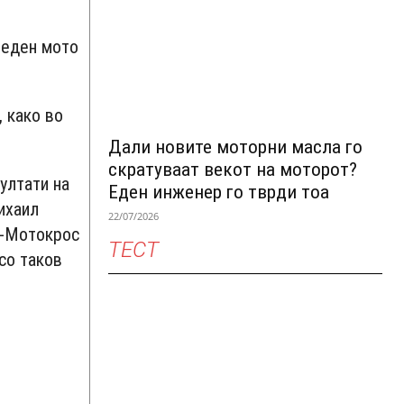
 еден мото
, како во
Дали новите моторни масла го
скратуваат векот на моторот?
ултати на
Еден инженер го тврди тоа
ихаил
22/07/2026
а-Мотокрос
ТЕСТ
со таков