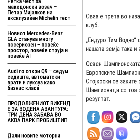
Ретка чест за
македонски возач –
Петар Мијалков на
Оваа е трета во низ
ексклузивен Michelin тест
клуб.
Новиот Mercedes-Benz
GLA станува многу
„Ендуро Тим Водно“ о
посериозен – повеќе
нашата земја така и 
простор, повеќе струја и
повеќе AI
Освен Шампионската 
Audi го откри Q9 – седум
Европските Шампион
седишта, автоматски
Стојкоски се заките
врати и луксуз како
бизнис класа
Шампионат,а со тоа 
резултат.
ПРОДОЛЖЕНИОТ ВИКЕНД
Е ЗА ВОДЕНА АВАНТУРА:
ТРИ ДЕНА ЗАБАВА ВО
АКВА ПАРК ПРОБИШТИП
Дали новите моторни