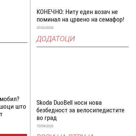
КОНЕЧНО: Ниту еден возач не
поминал на црвено на семафор!
25/02/2026
ДОДАТОЦИ
омобил?
Skoda DuoBell носи нова
ршоци што
безбедност за велосипедистите
т
во град
10/04/2026