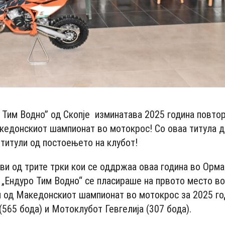
 Тим Водно” од Скопје изминатава 2025 година повто
кедонскиот шампионат во мотокрос! Со оваа титула д
 титули од постоењето на клубот!
ви од трите трки кои се оддржаа оваа година во Орма
 „Ендуро Тим Водно“ се пласираше на првото место в
 од Македонскиот шампионат во мотокрос за 2025 го
565 бода) и Мотоклубот Гевгелија (307 бода).