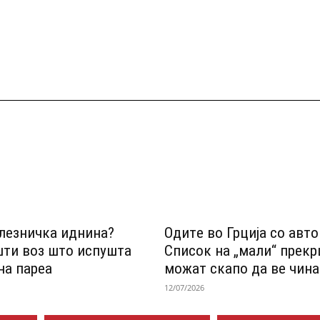
лезничка иднина?
Одитe во Грција со авт
шти воз што испушта
Список на „мали“ прек
на пареа
можат скапо да ве чина
12/07/2026