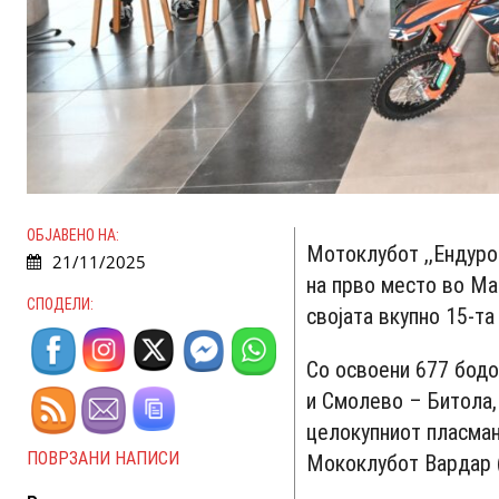
ОБЈАВЕНО НА:
Мотоклубот ,,Ендуро
21/11/2025
на прво место во Ма
СПОДЕЛИ:
својата вкупно 15-та
Со освоени 677 бодо
и Смолево – Битола,
целокупниот пласман
ПОВРЗАНИ НАПИСИ
Мококлубот Вардар (