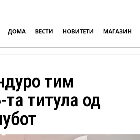
ДОМА
ВЕСТИ
НОВИТЕТИ
МАГАЗИН
ндуро тим
-та титула од
лубот