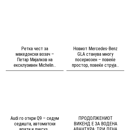
Ретка чест за
Новиот Mercedes-Benz
македонски возач –
GLA станува многу
Петар Мијалков на
посериозен – повеќе
ексклузивен Michelin...
простор, повеќе струја...
Audi го откри Q9 – седум
ПРОДОЛЖЕНИОТ
седишта, автоматски
ВИКЕНД Е ЗА ВОДЕНА
врати и луксуз...
АВАНТУРА: ТРИ ДЕНА