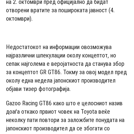
на 2. октомври пред официјално да бидат
отворени вратите за пошироката јавност (4.
октомври).
- Advertisement -
Недостатокот на информации овозможува
најразлични шпекулации околу концептот, но
сепак најголема е веројатноста да станува збор
за концептот GR GT86. Токму за овој модел пред
околу една недела јапонскиот производител
објави тизер фотографија.
Gazoo Racing GT86 како што е целосниот назив
доаѓа откако првиот човек на Toyota веќе
неколку пати повтори за заложбите понудата на
јапонскиот производител да се збогати со