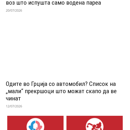
воз што испушта само водена пареа
20/07/2026
Одитe во Грција со автомобил? Список на
„мали“ прекршоци што можат скапо да ве
чинат
12/07/2026