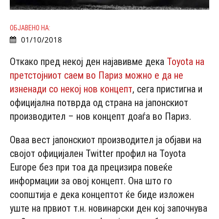
ОБЈАВЕНО НА:
01/10/2018
Откако пред некој ден најавивме дека
Toyota на
претстојниот саем во Париз можно е да не
изненади со некој нов концепт
, сега пристигна и
официјална потврда од страна на јапонскиот
производител – нов концепт доаѓа во Париз.
Оваа вест јапонскиот производител ја објави на
својот официјален Twitter профил на Toyota
Europe без при тоа да прецизира повеќе
информации за овој концепт. Она што го
соопштија е дека концептот ќе биде изложен
уште на првиот т.н. новинарски ден кој започнува