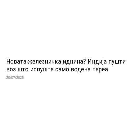
Новата железничка иднина? Индија пушти
воз што испушта само водена пареа
20/07/2026