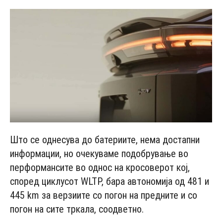
Што се однесува до батериите, нема достапни
информации, но очекуваме подобрување во
перформансите во однос на кросоверот кој,
според циклусот WLTP, бара автономија од 481 и
445 km за верзиите со погон на предните и со
погон на сите тркала, соодветно.