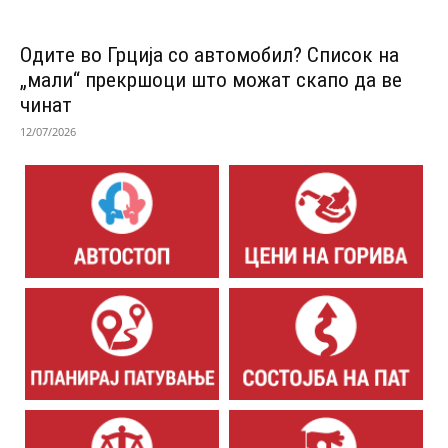
Одитe во Грција со автомобил? Список на
„мали“ прекршоци што можат скапо да ве
чинат
12/07/2026