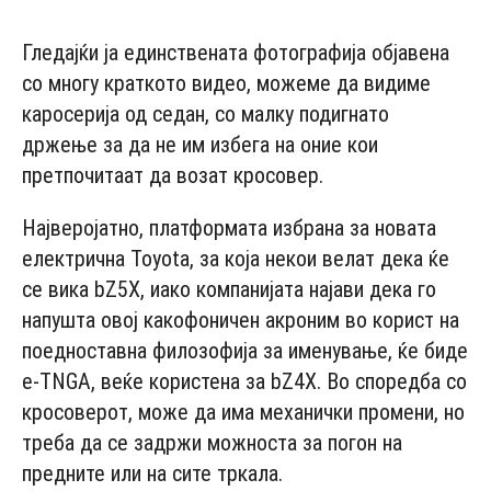
Гледајќи ја единствената фотографија објавена
со многу краткото видео, можеме да видиме
каросерија од седан, со малку подигнато
држење за да не им избега на оние кои
претпочитаат да возат кросовер.
Најверојатно, платформата избрана за новата
електрична Toyota, за која некои велат дека ќе
се вика bZ5X, иако компанијата најави дека го
напушта овој какофоничен акроним во корист на
поедноставна филозофија за именување, ќе биде
e-TNGA, веќе користена за bZ4X. Во споредба со
кросоверот, може да има механички промени, но
треба да се задржи можноста за погон на
предните или на сите тркала.