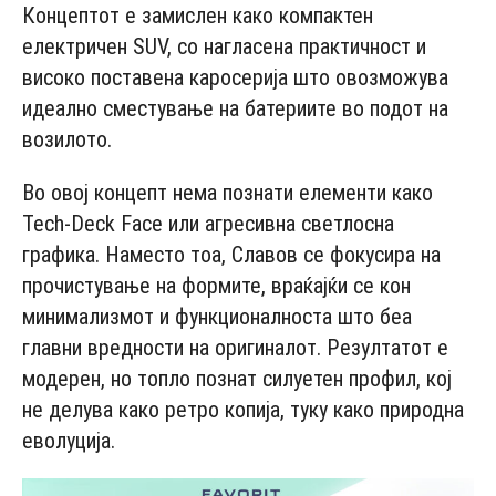
Концептот е замислен како компактен
електричен SUV, со нагласена практичност и
високо поставена каросерија што овозможува
идеално сместување на батериите во подот на
возилото.
Во овој концепт нема познати елементи како
Tech-Deck Face или агресивна светлосна
графика. Наместо тоа, Славов се фокусира на
прочистување на формите, враќајќи се кон
минимализмот и функционалноста што беа
главни вредности на оригиналот. Резултатот е
модерен, но топло познат силуетен профил, кој
не делува како ретро копија, туку како природна
еволуција.