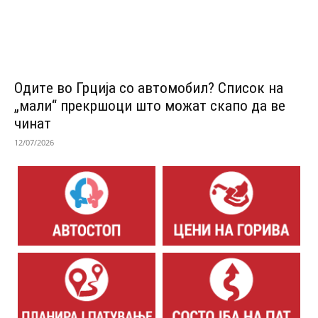
Одитe во Грција со автомобил? Список на
„мали“ прекршоци што можат скапо да ве
чинат
12/07/2026