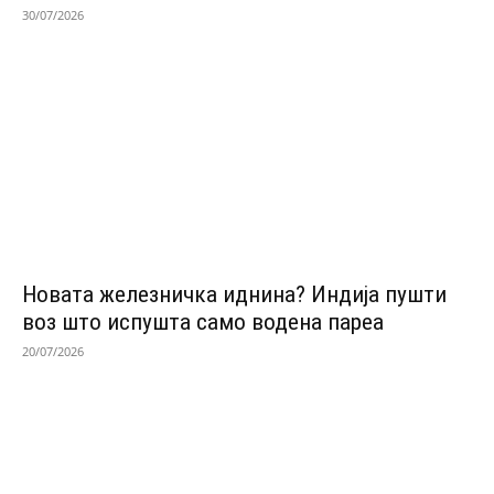
30/07/2026
Новата железничка иднина? Индија пушти
воз што испушта само водена пареа
20/07/2026