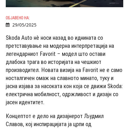
ОБЈАВЕНО НА:
29/05/2025
Skoda Auto нè носи назад во иднината со
претставување на модерна интерпретација на
легендарниот Favorit – модел што остави
длабока трага во историјата на чешкиот
производител. Новата визија на Favorit не е само
носталгичен омаж на славното минато, туку и
јасна изјава за насоката кон која се движи Skoda:
електрична мобилност, одржливост и дизајн со
јасен идентитет.
Концептот е дело на дизајнерот Људмил
Славов, кој инспирацијата ја црпи од