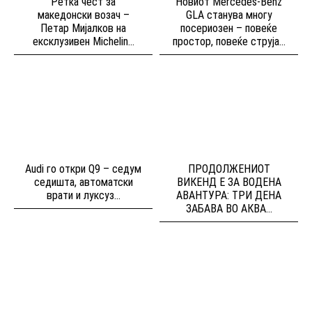
Ретка чест за
Новиот Mercedes-Benz
македонски возач –
GLA станува многу
Петар Мијалков на
посериозен – повеќе
ексклузивен Michelin...
простор, повеќе струја...
Audi го откри Q9 – седум
ПРОДОЛЖЕНИОТ
седишта, автоматски
ВИКЕНД Е ЗА ВОДЕНА
врати и луксуз...
АВАНТУРА: ТРИ ДЕНА
ЗАБАВА ВО АКВА...