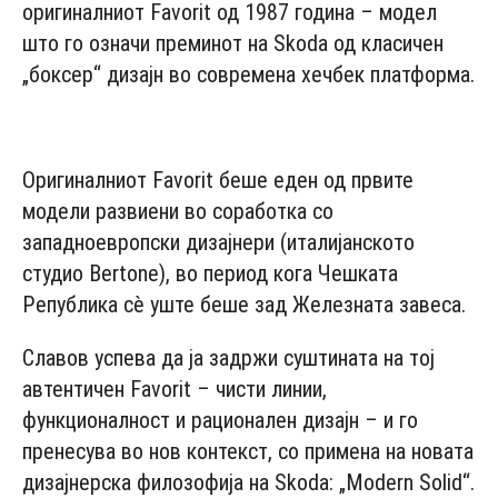
оригиналниот Favorit од 1987 година – модел
што го означи преминот на Skoda од класичен
„боксер“ дизајн во современа хечбек платформа.
- Advertisement -
Оригиналниот Favorit беше еден од првите
модели развиени во соработка со
западноевропски дизајнери (италијанското
студио Bertone), во период кога Чешката
Република сè уште беше зад Железната завеса.
Славов успева да ја задржи суштината на тој
автентичен Favorit – чисти линии,
функционалност и рационален дизајн – и го
пренесува во нов контекст, со примена на новата
дизајнерска филозофија на Skoda: „Modern Solid“.