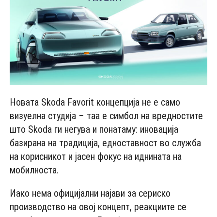
Новата Skoda Favorit концепција не е само
визуелна студија – таа е симбол на вредностите
што Skoda ги негува и понатаму: иновација
базирана на традиција, едноставност во служба
на корисникот и јасен фокус на иднината на
мобилноста.
Иако нема официјални најави за сериско
производство на овој концепт, реакциите се