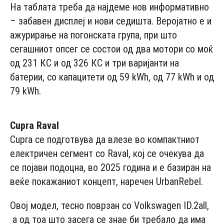
На таблата треба да најдеме нов информативно
– забавен дисплеј и нови седишта. Веројатно е и
ажурирање на погонската група, при што
сегашниот опсег се состои од два мотори со моќ
од 231 КС и од 326 КС и три варијанти на
батерии, со капацитети од 59 kWh, од 77 kWh и од
79 kWh.
Cupra Raval
Cupra се подготвува да влезе во компактниот
електричен сегмент со Raval, кој се очекува да
се појави подоцна, во 2025 година и е базиран на
веќе покажаниот концепт, наречен UrbanRebel.
Овој модел, тесно поврзан со Volkswagen ID.2all,
а од тоа што засега се знае би требало да има