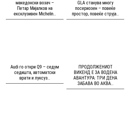
македонски возач –
GLA станува многу
Петар Мијалков на
посериозен – повеќе
ексклузивен Michelin...
простор, повеќе струја...
Audi го откри Q9 – седум
ПРОДОЛЖЕНИОТ
седишта, автоматски
ВИКЕНД Е ЗА ВОДЕНА
врати и луксуз...
АВАНТУРА: ТРИ ДЕНА
ЗАБАВА ВО АКВА...