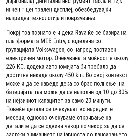
дијагонала) дигитална инструмент табла и 12,9
инчен = централен дисплеј, обезбедувајќи
напредна технологија и поврзување.
Покрј тоа познато е и дека Rava ќе се базира на
платформата MEB Entry, споделена со
групацијата Volkswagen, со напред поставен
електричен мотор. Очекуваната моќност е околу
226 КС, додека автономијата би требало да
достигне некаде околу 450 km. Во овој контекст
може и да се наведе дека со брзо полнење на
батеријата таа може да се наполни од 10 до 80%
на нејзиниот капацитет за само 20 минути.
Повеќе детали се очекуваат во наредните
месеци, односно очекуваме откривање на
деталите да се одвива чекор по чекор за да се
задржи вниманието на јавноста до лансирањето