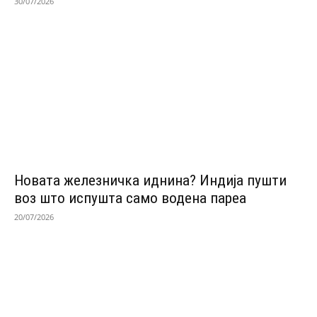
30/07/2026
Новата железничка иднина? Индија пушти
воз што испушта само водена пареа
20/07/2026