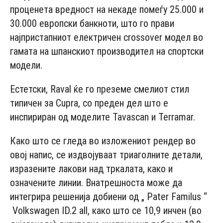
проценета вредност на некаде помеѓу 25.000 и
30.000 европски банкноти, што го прави
најпристапниот електричен crossover модел во
гамата на шпанскиот производител на спортски
модели.
Естетски, Raval ќе го преземе смелиот стил
типичен за Cupra, со преден дел што е
инспириран од моделите Tavascan и Terramar.
Како што се гледа во изложениот рендер во
овој напис, се издвојуваат триаголните детали,
изразените лакови над тркалата, како и
означените линии. Внатрешноста може да
интегрира решенија добиени од „ Pater Familus “
Volkswagen ID.2 аll, како што се 10,9 инчен (во