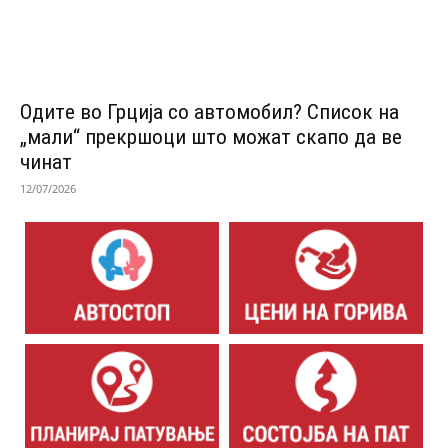
Одитe во Грција со автомобил? Список на
„мали“ прекршоци што можат скапо да ве
чинат
12/07/2026