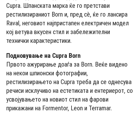
Cupra. Шпанската марка ќе го претстави
рестилизираниот Born и, пред сè, ќе го лансира
Raval, неговиот најпристапен електричен модел
кој ветува вкусен стил и забележителни
технички карактеристики.
Подновување на Cupra Born
Првото ажурирање доаѓа за Born. Веќе видено
на некои шпионски фотографии,
рестилизирањето на Cupra треба да се однесува
речиси исклучиво на естетиката и ентериерот, со
усвојувањето на новиот стил на фарови
прикажани на Formentor, Leon и Terramar.
- Advertisement -