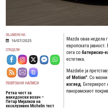
ОБЈАВЕНО НА:
Mazda оваа недела 
16/07/2025
европската јавност.
СПОДЕЛИ:
сега со
батериско-е
естетика.
Mazda6e ја претстав
of Motion“
. Со мазн
ПОВРЗАНИ НАПИСИ
изглед
. Ентериерот
панорамскиот покрив,
Ретка чест за
македонски возач –
Петар Мијалков на
ексклузивен Michelin тест