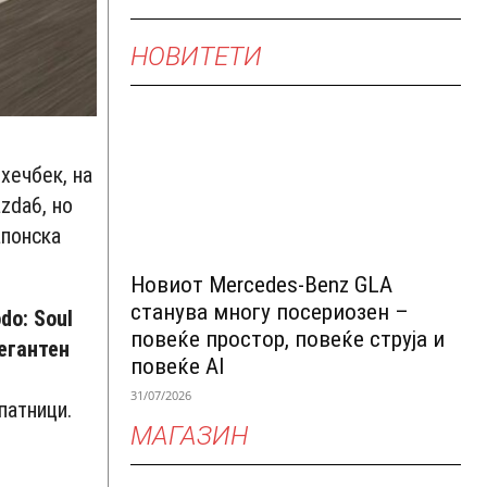
НОВИТЕТИ
 хечбек, на
zda6, но
апонска
Новиот Mercedes-Benz GLA
станува многу посериозен –
do: Soul
повеќе простор, повеќе струја и
егантен
повеќе AI
31/07/2026
патници.
МАГАЗИН