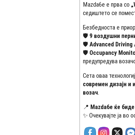
Mazda6e е прва со
„
седиштето се помест
Безбедноста е приор
🛡
9 воздушни перн
🛡
Advanced Driving
🛡
Occupancy Monito
предупредува возачо
Сета оваа технологи
современ дизајн и 
возач
.
📍
Mazda6e ќе биде
✨ Очекувајте ја во ос