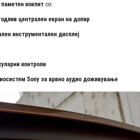
а
паметен кокпит
со:
годлив централeн екран на допир
ален инструментален дисплеј
куларни контроли
диосистем Sony за врвно аудио доживување