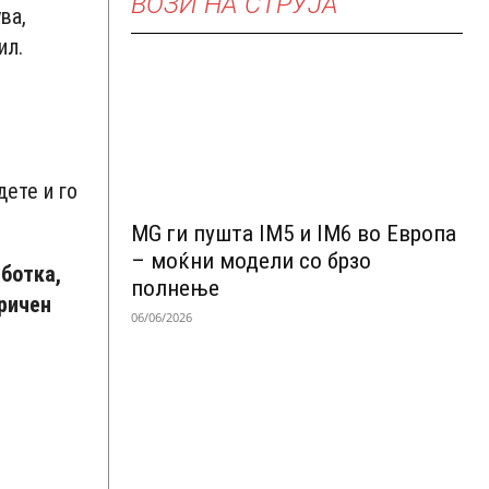
ВОЗИ НА СТРУЈА
ва,
ил.
дете и го
MG ги пушта IM5 и IM6 во Европа
– моќни модели со брзо
аботка,
полнење
ричен
06/06/2026