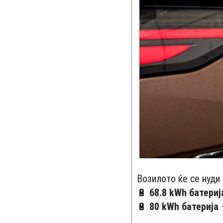
Возилото ќе се нуди
🔋
68.8 kWh батериј
🔋
80 kWh батерија