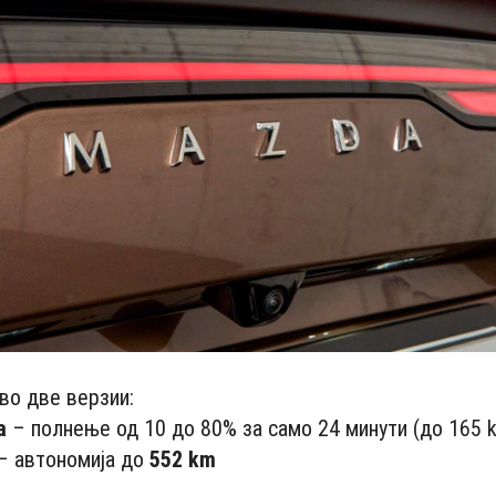
 во две верзии:
а
– полнење од 10 до 80% за само 24 минути (до 165 
– автономија до
552 km