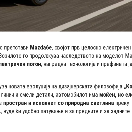
го претстави
Mazda6e
, својот прв целосно електричен
 Возилото го продолжува наследството на моделот Ma
лектричен погон
, напредна технологија и префинета ј
ува новата еволуција на дизајнерската филозофија
„Ko
и линии и смели детали, автомобилот има
моќен, но ел
 е
простран и исполнет со природна светлина
преку
 нудејќи удобно патување и за предните и за задните 
- Advertisement -