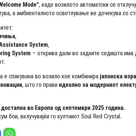
Welcome Mode“
, каде возилото автоматски се отклучу
ува, а амбиенталното осветлување ве дочекува со ст
итет:
ичиња
,
 Assistance System
,
ring System
– открива дали во задните седишта има 
т.
ја е спакувана во возило кое комбинира
јапонска изр
иновации
, што го прави
идеално за модерниот елект
 достапна во Европа од септември 2025 година.
ум бои, вклучувајќи го култниот Soul Red Crystal.