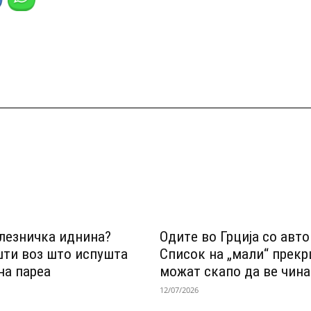
лезничка иднина?
Одитe во Грција со авт
шти воз што испушта
Список на „мали“ прек
на пареа
можат скапо да ве чина
12/07/2026