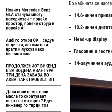
Во кабината се наоѓ
Новиот Mercedes-Benz
GLA станува многу
14.6-инчен прила
посериозен – повеќе
простор, повеќе струја и
10.2-инчен дигит
повеќе AI
Head-up display
Audi го откри Q9 – седум
седишта, автоматски
врати и луксуз како
Гласовни и гести
бизнис класа
14-звучничен ау
ПРОДОЛЖЕНИОТ ВИКЕНД
Е ЗА ВОДЕНА АВАНТУРА:
ТРИ ДЕНА ЗАБАВА ВО
АКВА ПАРК ПРОБИШТИП
Дали новите моторни
масла го скратуваат
векот на моторот? Еден
инженер го тврди тоа