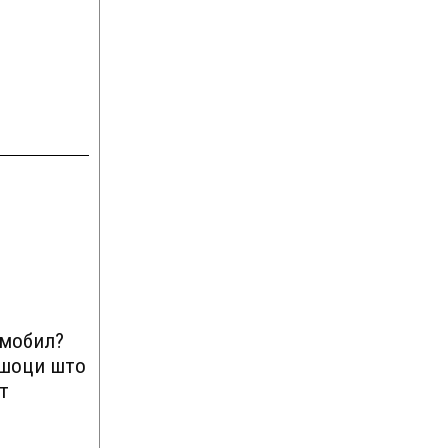
омобил?
ршоци што
т