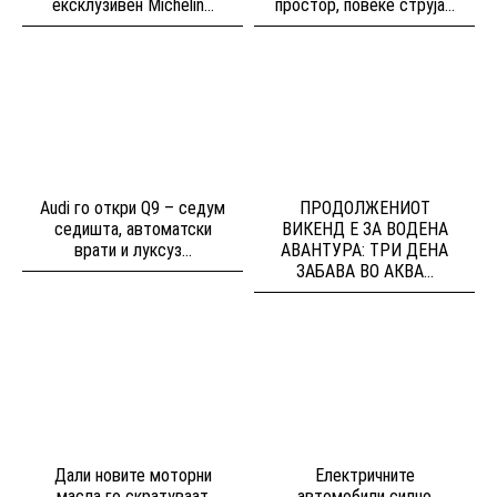
ексклузивен Michelin...
простор, повеќе струја...
Audi го откри Q9 – седум
ПРОДОЛЖЕНИОТ
седишта, автоматски
ВИКЕНД Е ЗА ВОДЕНА
врати и луксуз...
АВАНТУРА: ТРИ ДЕНА
ЗАБАВА ВО АКВА...
Дали новите моторни
Електричните
масла го скратуваат
автомобили силно