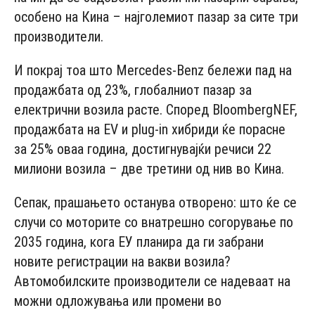
особено на Кина – најголемиот пазар за сите три
производители.
И покрај тоа што Mercedes-Benz бележи пад на
продажбата од 23%, глобалниот пазар за
електрични возила расте. Според BloombergNEF,
продажбата на EV и plug-in хибриди ќе порасне
за 25% оваа година, достигнувајќи речиси 22
милиони возила – две третини од нив во Кина.
Сепак, прашањето останува отворено: што ќе се
случи со моторите со внатрешно согорување по
2035 година, кога ЕУ планира да ги забрани
новите регистрации на вакви возила?
Автомобилските производители се надеваат на
можни одложувања или промени во