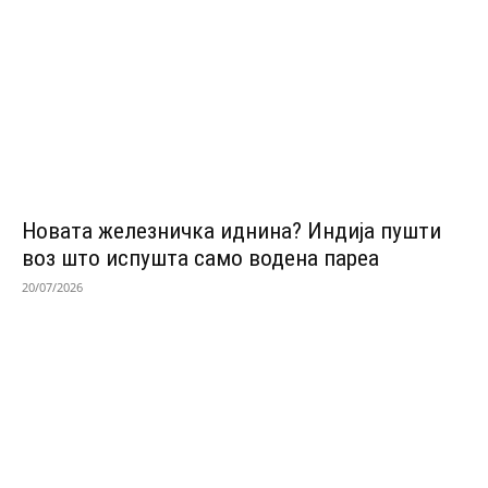
Новата железничка иднина? Индија пушти
воз што испушта само водена пареа
20/07/2026