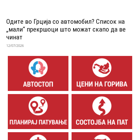
Одитe во Грција со автомобил? Список на
„мали“ прекршоци што можат скапо да ве
чинат
12/07/2026