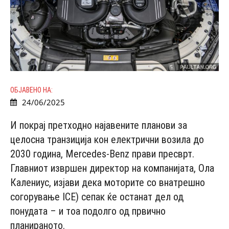
ОБЈАВЕНО НА:
24/06/2025
И покрај претходно најавените планови за
целосна транзиција кон електрични возила до
2030 година, Mercedes-Benz прави пресврт.
Главниот извршен директор на компанијата, Ола
Калениус, изјави дека моторите со внатрешно
согорување ICE) сепак ќе останат дел од
понудата – и тоа подолго од првично
планираното.