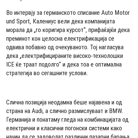
Во интервју за германското списание Auto Motor
und Sport, Калениус вели дека компанијата
морала да „го коригира курсот“, прифаќајќи дека
преминот кон целосна електрификација се
одвива побавно од очекуваното. Тој нагласува
дека „електрифицираните високо-технолошки
ICE ќе траат подолго“ и дека тоа е оптимална
стратегија во сегашните услови.
- Advertisement -
Слична позиција неодамна беше најавена и од
страна на Audi, а слично размислуваат и BMW.
Германија и понатаму гледа на комбинацијата од
електрични и класични погонски системи како
начин да се задоволат различни пазарни барања,