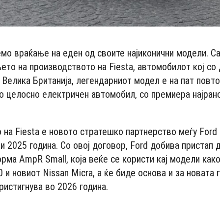
емо враќање на еден од своите најиконични модели. С
ето на производството на Fiesta, автомобилот кој со
 Велика Британија, легендарниот модел е на пат повто
ако целосно електричен автомобил, со премиера најран
на Fiesta е новото стратешко партнерство меѓу Ford и
и 2025 година. Со овој договор, Ford добива пристап 
ма AmpR Small, која веќе се користи кај модели како 
90 и новиот Nissan Micra, а ќе биде основа и за новата 
пристигнува во 2026 година.
- Advertisement -