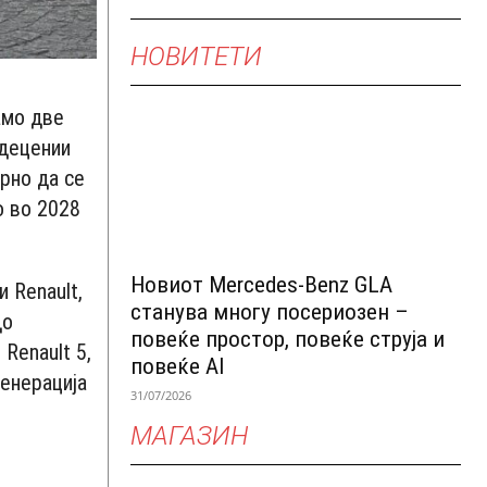
НОВИТЕТИ
амо две
 децении
рно да се
о во 2028
Новиот Mercedes-Benz GLA
 Renault,
станува многу посериозен –
до
повеќе простор, повеќе струја и
Renault 5,
повеќе AI
генерација
31/07/2026
МАГАЗИН