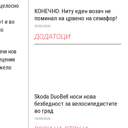
 целосно
КОНЕЧНО: Ниту еден возач не
поминал на црвено на семафор!
т и во
25/02/2026
со
ДОДАТОЦИ
ачи нов
ецении
ожело
Skoda DuoBell носи нова
безбедност за велосипедистите
во град
10/04/2026