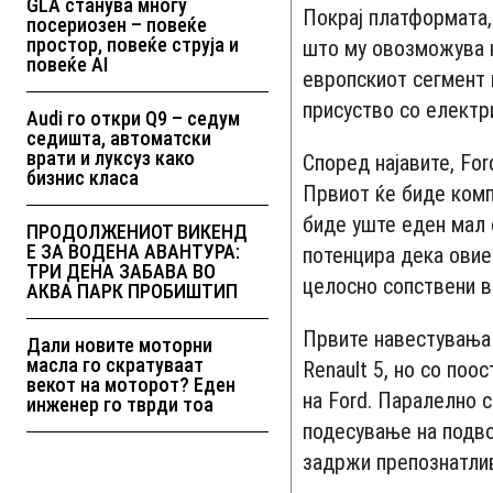
GLA станува многу
Покрај платформата, 
посериозен – повеќе
простор, повеќе струја и
што му овозможува н
повеќе AI
европскиот сегмент 
присуство со електр
Audi го откри Q9 – седум
седишта, автоматски
врати и луксуз како
Според најавите, Fo
бизнис класа
Првиот ќе биде комп
биде уште еден мал 
ПРОДОЛЖЕНИОТ ВИКЕНД
Е ЗА ВОДЕНА АВАНТУРА:
потенцира дека овие
ТРИ ДЕНА ЗАБАВА ВО
целосно сопствени во
АКВА ПАРК ПРОБИШТИП
Првите навестувања 
Дали новите моторни
масла го скратуваат
Renault 5, но со поо
векот на моторот? Еден
на Ford. Паралелно с
инженер го тврди тоа
подесување на подво
задржи препознатлив