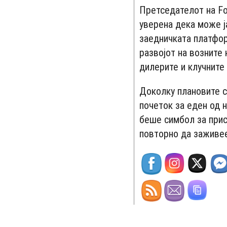
Претседателот на Fo
уверена дека може ја
заедничката платформ
развојот на возните 
дилерите и клучните
Доколку плановите с
почеток за еден од 
беше симбол за прис
повторно да заживее