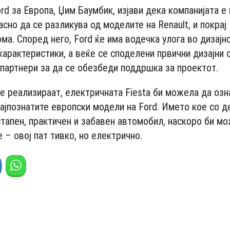
rd за Европа, Џим Баумбик, изјави дека компанијата е
сно да се разликува од моделите на Renault, и покрај
а. Според него, Ford ќе има водечка улога во дизајно
карактеристики, а веќе се споделени првични дизајни 
 партнери за да се обезбеди поддршка за проектот.
е реализираат, електричната Fiesta би можела да озн
најпознатите европски модели на Ford. Името кое со д
тапен, практичен и забавен автомобил, наскоро би м
 – овој пат тивко, но електрично.