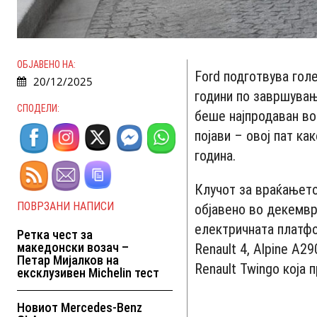
ОБЈАВЕНО НА:
Ford подготвува гол
20/12/2025
години по завршувањ
СПОДЕЛИ:
беше најпродаван во
појави – овој пат к
година.
Клучот за враќањето 
ПОВРЗАНИ НАПИСИ
објавено во декемвр
електричната платфор
Ретка чест за
македонски возач –
Renault 4, Alpine A2
Петар Мијалков на
Renault Twingo која 
ексклузивен Michelin тест
Новиот Mercedes-Benz