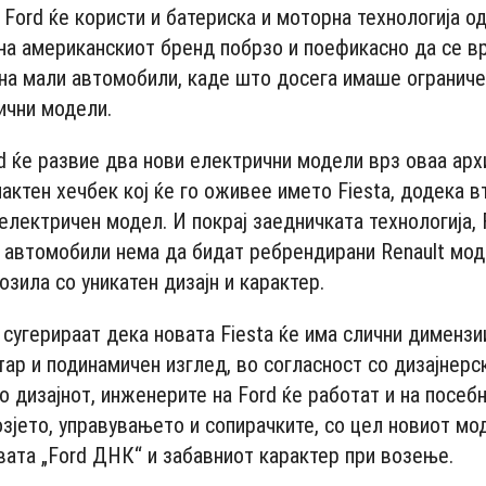
Ford ќе користи и батериска и моторна технологија од
а американскиот бренд побрзо и поефикасно да се в
на мали автомобили, каде што досега имаше огранич
ични модели.
rd ќе развие два нови електрични модели врз оваа арх
актен хечбек кој ќе го оживее името Fiesta, додека в
електричен модел. И покрај заедничката технологија, 
 автомобили нема да бидат ребрендирани Renault мод
зила со уникатен дизајн и карактер.
сугерираат дека новата Fiesta ќе има слични димензи
стар и подинамичен изглед, во согласност со дизајнерс
о дизајнот, инженерите на Ford ќе работат и на посеб
зјето, управувањето и сопирачките, со цел новиот мод
ата „Ford ДНК“ и забавниот карактер при возење.