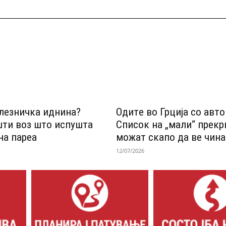
лезничка иднина?
Одитe во Грција со авт
шти воз што испушта
Список на „мали“ прек
на пареа
можат скапо да ве чина
12/07/2026