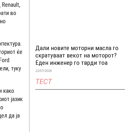
 Renault,
рати во
ено
итектура.
Дали новите моторни масла го
ториот ќе
скратуваат векот на моторот?
Ford
Еден инженер го тврди тоа
ели, туку
22/07/2026
ТЕСТ
и како
киот јазик
но
ел да ја