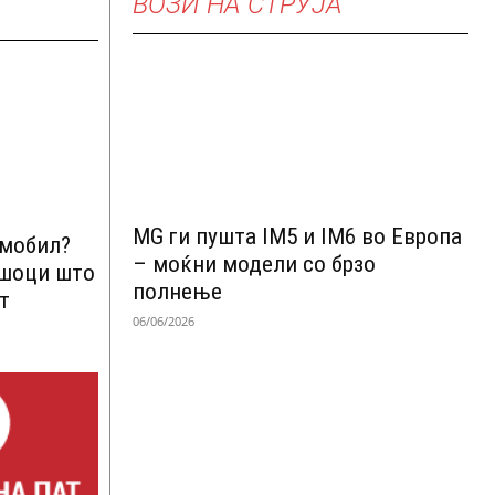
ВОЗИ НА СТРУЈА
MG ги пушта IM5 и IM6 во Европа
омобил?
– моќни модели со брзо
ршоци што
полнење
т
06/06/2026