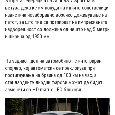
Втората генерација на Audi RS 7 Sportback
ветува дека ќе им понуди на идните сопственици
навистина незаборавно возачко доживување на
патот, за што тие се потпираат на импресивната
надворешност со должина од нешто над 5 метри
и ширина од 1950 мм.
- Advertisement -
На задниот дел на автомобилот е интегриран
спојлер, кој автоматски се преклопува при
постигнување на брзина од 100 км на час, а
стандардните диодни фарови можат да бидат
заменети со HD matrix LED блокови.