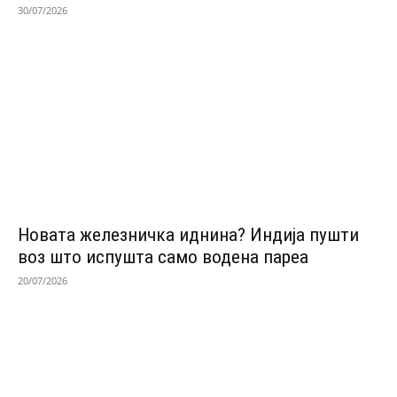
30/07/2026
Новата железничка иднина? Индија пушти
воз што испушта само водена пареа
20/07/2026