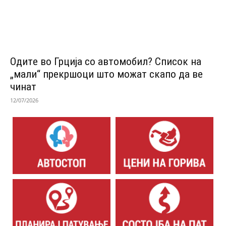
Одитe во Грција со автомобил? Список на
„мали“ прекршоци што можат скапо да ве
чинат
12/07/2026