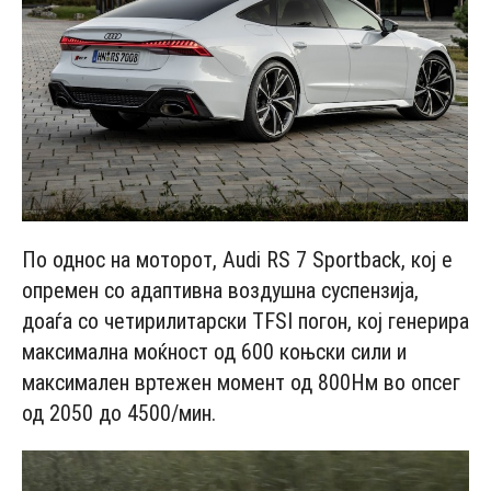
По однос на моторот, Audi RS 7 Sportback, кој е
опремен со адаптивна воздушна суспензија,
доаѓа со четирилитарски TFSI погон, кој генерира
максимална моќност од 600 коњски сили и
максимален вртежен момент од 800Нм во опсег
од 2050 до 4500/мин.