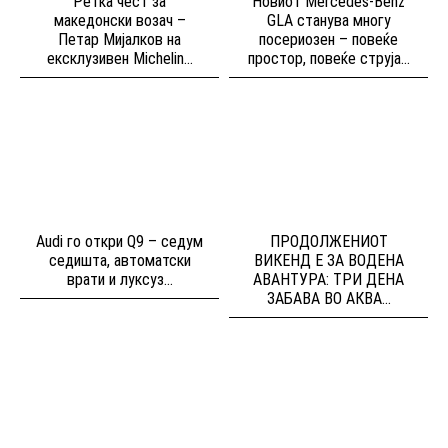
Ретка чест за
Новиот Mercedes-Benz
македонски возач –
GLA станува многу
Петар Мијалков на
посериозен – повеќе
ексклузивен Michelin...
простор, повеќе струја...
Audi го откри Q9 – седум
ПРОДОЛЖЕНИОТ
седишта, автоматски
ВИКЕНД Е ЗА ВОДЕНА
врати и луксуз...
АВАНТУРА: ТРИ ДЕНА
ЗАБАВА ВО АКВА...