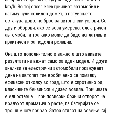
km/h. Во тој опсег електричниот автомобил и
натаму нуди солиден домет, а патувањето
останува доволно брзо за автопатски услови. Со
други зборови, ако се вози умерено, електричен
автомобил и тоа како може да биде исплатлив и
практичен и за подолги релации.
Она што дополнително е важно е што ваквите
резултати не важат само за еден модел. И други
анализи за електрични автомобили покажуваат
дека на автопат тие вообичаено се помалку
ефикасни отколку во град, што е спротивно од
класичните бензински и дизел возила. Причината
е едноставна – при повисоки брзини отпорот на
воздухот драматично расте, па батеријата се
троши многу побрзо. Затоа стилот на возење кај