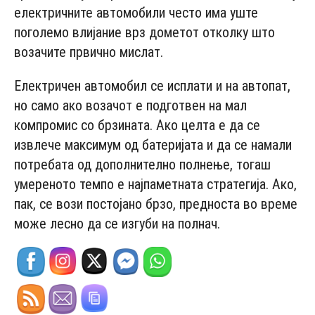
електричните автомобили често има уште
поголемо влијание врз дометот отколку што
возачите првично мислат.
Eлектричен автомобил се исплати и на автопат,
но само ако возачот е подготвен на мал
компромис со брзината. Ако целта е да се
извлече максимум од батеријата и да се намали
потребата од дополнително полнење, тогаш
умереното темпо е најпаметната стратегија. Ако,
пак, се вози постојано брзо, предноста во време
може лесно да се изгуби на полнач.