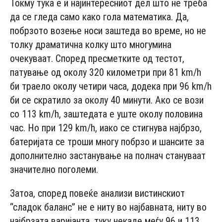
Токму тука е и најинтересниот дел што не треба
да се гледа само како гола математика. Да,
побрзото возење носи заштеда во време, но не
толку драматична колку што многумина
очекуваат. Според пресметките од тестот,
патување од околу 320 километри при 81 km/h
би траело околу четири часа, додека при 96 km/h
би се скратило за околу 40 минути. Ако се вози
со 113 km/h, заштедата е уште околу половина
час. Но при 129 km/h, иако се стигнува најбрзо,
батеријата се троши многу побрзо и шансите за
дополнително застанување на полнач стануваат
значително поголеми.
Затоа, според повеќе анализи вистинскиот
“сладок баланс” не е ниту во најбавната, ниту во
најбрзата варијанта, туку некаде меѓу 96 и 113