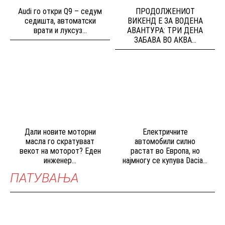
Audi го откри Q9 – седум
ПРОДОЛЖЕНИОТ
седишта, автоматски
ВИКЕНД Е ЗА ВОДЕНА
врати и луксуз...
АВАНТУРА: ТРИ ДЕНА
ЗАБАВА ВО АКВА...
Дали новите моторни
Електричните
масла го скратуваат
автомобили силно
векот на моторот? Еден
растат во Европа, но
инженер...
најмногу се купува Dacia...
ПАТУВАЊА