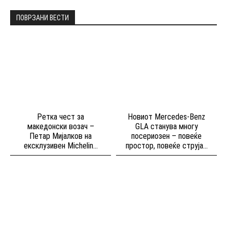
ПОВРЗАНИ ВЕСТИ
Ретка чест за
Новиот Mercedes-Benz
македонски возач –
GLA станува многу
Петар Мијалков на
посериозен – повеќе
ексклузивен Michelin...
простор, повеќе струја...