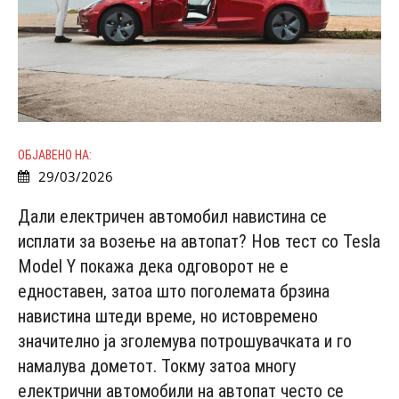
ОБЈАВЕНО НА:
29/03/2026
Дали електричен автомобил навистина се
исплати за возење на автопат? Нов тест со Tesla
Model Y покажа дека одговорот не е
едноставен, затоа што поголемата брзина
навистина штеди време, но истовремено
значително ја зголемува потрошувачката и го
намалува дометот. Токму затоа многу
електрични автомобили на автопат често се