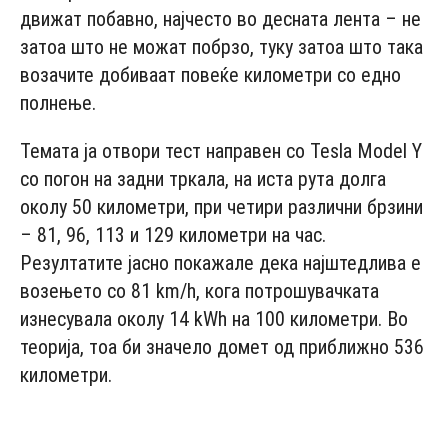
движат побавно, најчесто во десната лента – не
затоа што не можат побрзо, туку затоа што така
возачите добиваат повеќе километри со едно
полнење.
Темата ја отвори тест направен со Tesla Model Y
со погон на задни тркала, на иста рута долга
околу 50 километри, при четири различни брзини
– 81, 96, 113 и 129 километри на час.
Резултатите јасно покажале дека најштедлива е
возењето со 81 km/h, кога потрошувачката
изнесувала околу 14 kWh на 100 километри. Во
теорија, тоа би значело домет од приближно 536
километри.
- Advertisement -