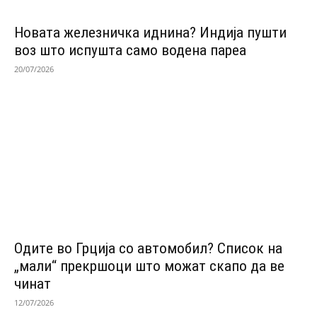
Новата железничка иднина? Индија пушти
воз што испушта само водена пареа
20/07/2026
Одитe во Грција со автомобил? Список на
„мали“ прекршоци што можат скапо да ве
чинат
12/07/2026