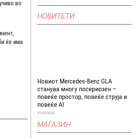
учиво во
НОВИТЕТИ
инент,
би ќе има
Новиот Mercedes-Benz GLA
станува многу посериозен –
повеќе простор, повеќе струја и
повеќе AI
31/07/2026
МАГАЗИН