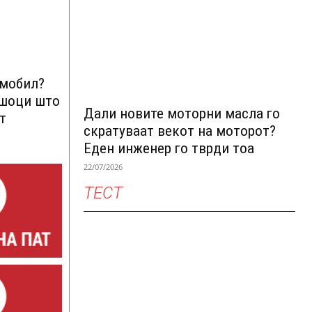
омобил?
ршоци што
Дали новите моторни масла го
т
скратуваат векот на моторот?
Еден инженер го тврди тоа
22/07/2026
ТЕСТ