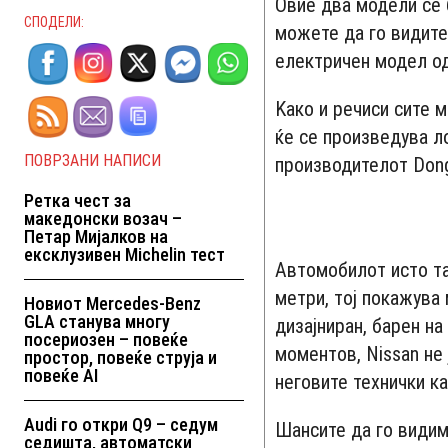
Овие два модели се 
СПОДЕЛИ:
можете да го видите
електричен модел од
Kако и речиси сите м
ќе се произведува л
ПОВРЗАНИ НАПИСИ
производителот Don
Ретка чест за
македонски возач –
Петар Мијалков на
ексклузивен Michelin тест
Автомобилот исто та
метри, тој покажува
Новиот Mercedes-Benz
GLA станува многу
дизајниран, барен на
посериозен – повеќе
моментов, Nissan не
простор, повеќе струја и
повеќе AI
неговите технички к
Audi го откри Q9 – седум
Шансите да го видим
седишта, автоматски