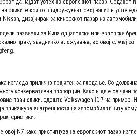
борат да најдат успех на европскиот пазар. Седанот 
 на сликите кои го придружуваат овој напис е уште ед
 Nissan, дизајниран за кинескиот пазар на автомобили
одели развиени за Кина од јапонски или европски брен
окално преку заедничко вложување, во овој случај со
gfeng.
- Advertisement -
ка изгледа прилично пријатен за гледање. Со должина
 многу конзервативни пропорции. Kако и да е се чини 
 овие први слики, одошто Volkswagen ID.7 на пример. 
 ја прикажува внатрешноста на автомобилот ниту кому
арактеристики.
е овој N7 како пристигнува на европскиот пазар изгле