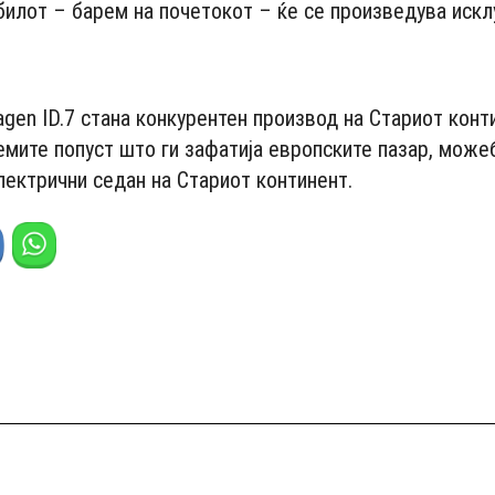
билот – барем на почетокот – ќе се произведува искл
agen ID.7 стана конкурентен производ на Стариот конт
емите попуст што ги зафатија европските пазар, може
лектрични седан на Стариот континент.