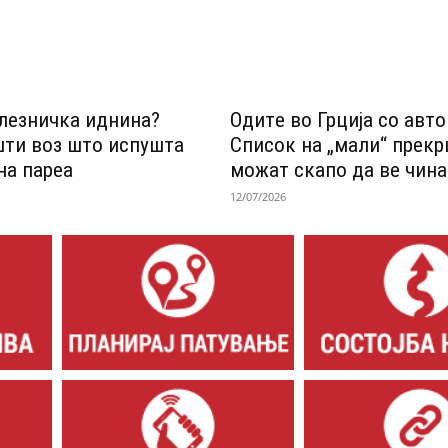
лезничка иднина?
Одитe во Грција со авт
шти воз што испушта
Список на „мали“ прек
на пареа
можат скапо да ве чина
12/07/2026