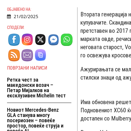
ОБЈАВЕНО НА:
Втората генерација н
21/02/2025
купувачите. Скандина
СПОДЕЛИ:
претставен во 2017 
марката овде, речиси
неговата старост, V
го освежува кросове
ПОВРЗАНИ НАПИСИ
Ажурирањата се мали
стилски знаци од аж
Ретка чест за
македонски возач –
Петар Мијалков на
ексклузивен Michelin тест
Има обновена решетк
Новиот Mercedes-Benz
Подновениот XC60 ќе 
GLA станува многу
достапен со Mulberry
посериозен – повеќе
простор, повеќе струја и
повеќе AI