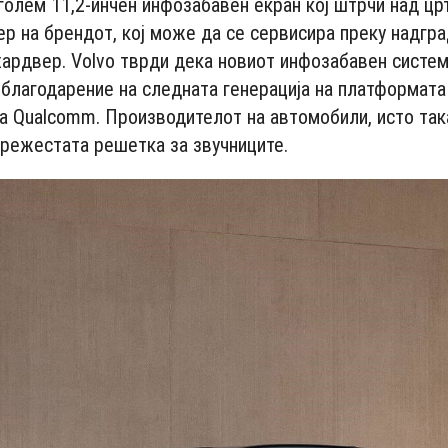
голем 11,2-инчен инфозабавен екран кој штрчи над црт
ер на брендот, кој може да се сервисира преку надгр
хардвер. Volvo тврди дека новиот инфозабавен систем
 благодарение на следната генерација на платформата
на Qualcomm. Производителот на автомобили, исто така
мрежестата решетка за звучниците.