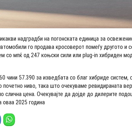
никакви надградби на погонската единица за освежени
втомобили го продава кросоверот помеѓу другото и с
ем со мпќ од 247 коњски сили или plug-in хибриден мо
0 чини 57.390 за изведбата со благ хибриде систем, 
ко почетно ниво, така што очекуваме ревидираната вер
о слична цена. Очекувајте да дојде до дилерите подо
а оваа 2025 година