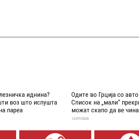
лезничка иднина?
Одитe во Грција со авт
шти воз што испушта
Список на „мали“ прек
на пареа
можат скапо да ве чина
12/07/2026