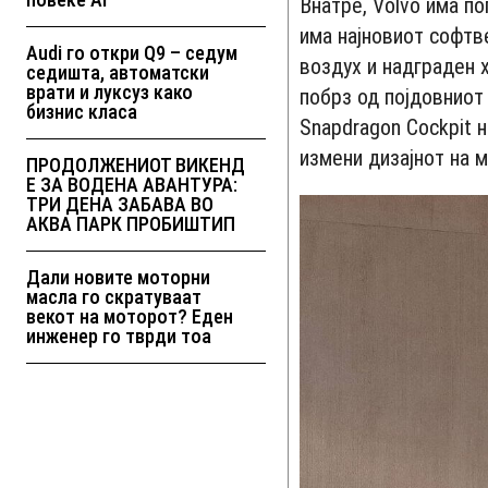
Внатре, Volvo има по
има најновиот софтв
Audi го откри Q9 – седум
воздух и надграден 
седишта, автоматски
врати и луксуз како
побрз од појдовниот
бизнис класа
Snapdragon Cockpit 
измени дизајнот на 
ПРОДОЛЖЕНИОТ ВИКЕНД
Е ЗА ВОДЕНА АВАНТУРА:
ТРИ ДЕНА ЗАБАВА ВО
АКВА ПАРК ПРОБИШТИП
Дали новите моторни
масла го скратуваат
векот на моторот? Еден
инженер го тврди тоа