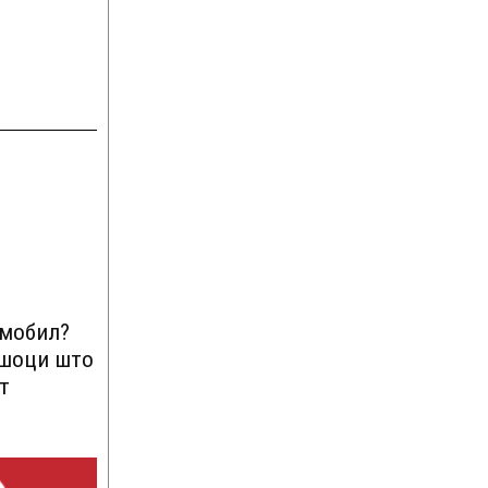
омобил?
ршоци што
т