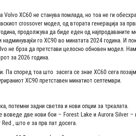
а Volvo XC60 не станува помлада, но тоа не ги обесхр
вскиот crossover модел, од втората генерација за прв
година, продолжува да биде еден од најпродаваните м
 надминувајќи го XC90 во минатата 2024 година. И по
olvo не брза да претстави целосно обновен модел. Нам
рот за 2026 година.
. Па според тоа што засега се знае XC60 сега позај
урираниот XC90 претставен минатиот септември.
- Advertisement -
а, потемни задни светла и нови опции за тркалата.
воведе две нови бои – Forest Lake и Aurora Silver – 
 Red , што е за прв пат досега.