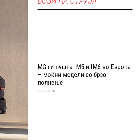
ВОЗИ НА СТРУЈА
MG ги пушта IM5 и IM6 во Европа
– моќни модели со брзо
полнење
06/06/2026