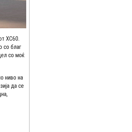
от XC60.
о со благ
дел со моќ
со ниво на
зија да се
цна,