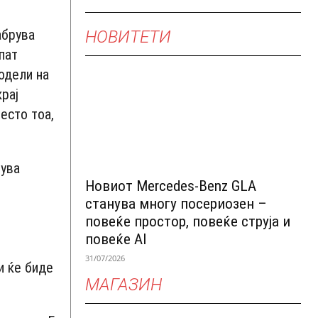
абрува
НОВИТЕТИ
пат
одели на
крај
есто тоа,
мува
Новиот Mercedes-Benz GLA
станува многу посериозен –
повеќе простор, повеќе струја и
повеќе AI
31/07/2026
и ќе биде
МАГАЗИН