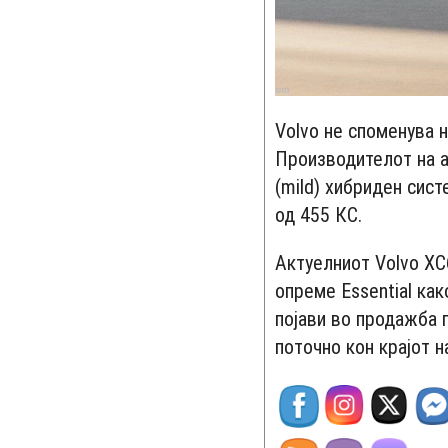
Volvo не споменува 
Производителот на а
(mild) хибриден сист
од 455 КС.
Актуелниот Volvo XC6
опреме Essential ка
појави во продажба п
поточно кон крајот н