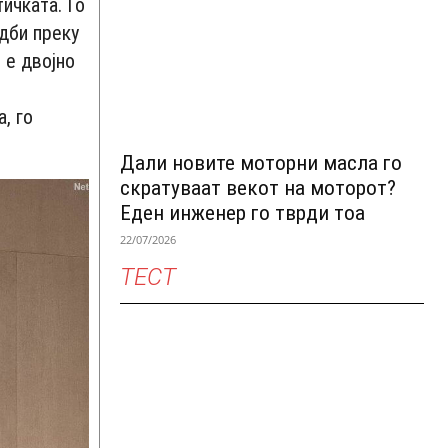
ичката. Го
адби преку
 е двојно
, го
Дали новите моторни масла го
скратуваат векот на моторот?
Еден инженер го тврди тоа
22/07/2026
ТЕСТ