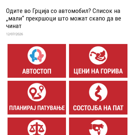
Одитe во Грција со автомобил? Список на
„мали“ прекршоци што можат скапо да ве
чинат
12/07/2026