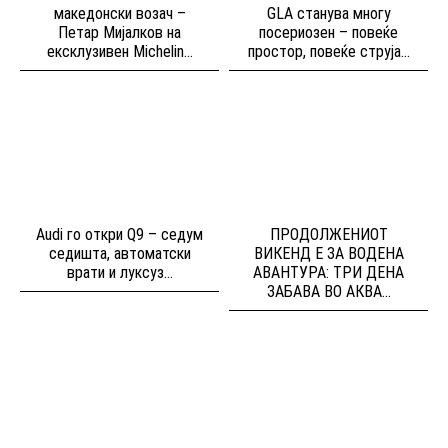
македонски возач –
GLA станува многу
Петар Мијалков на
посериозен – повеќе
ексклузивен Michelin...
простор, повеќе струја...
Audi го откри Q9 – седум
ПРОДОЛЖЕНИОТ
седишта, автоматски
ВИКЕНД Е ЗА ВОДЕНА
врати и луксуз...
АВАНТУРА: ТРИ ДЕНА
ЗАБАВА ВО АКВА...