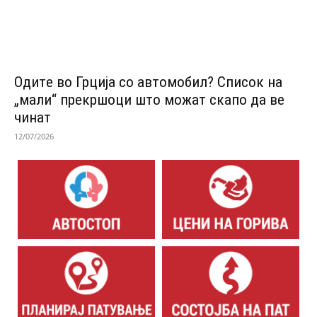
Одитe во Грција со автомобил? Список на
„мали“ прекршоци што можат скапо да ве
чинат
12/07/2026