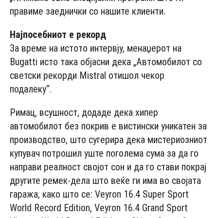
правиме заеднички со нашите клиенти.
Најпосебниот е рекорд
За време на истото интервју, менаџерот на
Bugatti исто така објасни дека „Автомобилот со
светски рекорди Mistral отишол чекор
подалеку“.
Римац, всушност, додаде дека хипер
автомобилот без покрив е вистински уникатен за
производство, што сугерира дека мистериозниот
купувач потрошил уште поголема сума за да го
направи реалност својот сон и да го стави покрај
другите ремек-дела што веќе ги има во својата
гаража, како што се: Veyron 16.4 Super Sport
World Record Edition, Veyron 16.4 Grand Sport