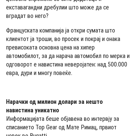
екставагандни дребулии што може да се
вградат во него?
Француската компанија ја откри сумата што
клиентот ја троши, во просек и покрај и онака
превисоката основна цена на хипер
автомобилот, за да нарача автомобил по мерка и
одговорот е навистина неверојатен: над 500.000
евра, дури и многу повеќе.
- Advertisement -
Нарачки од милион долари за нешто
навистина уникатно
Информацијата беше објавена во интервју за
списанието Top Gear од Мате Римац, првиот
човек во Bugatti.