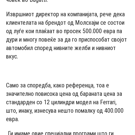
Извршниот директор на компанијата, рече дека
клиентелата на брендот од Молсхајм се состои
од луѓе кои плаќаат во просек 500.000 евра па
дури и многу повеќе за да го приспособат својот
автомобил според нивните желби и нивниот
вкус.
Само за споредба, како референца, тоа е
значително повисока цена од бараната цена за
стандарден со 12 цилиндри модел на Ferrari,
што, инаку, изнесува нешто помалку од 400.000
евра.
„Ги имаме овие специјални програми што ги