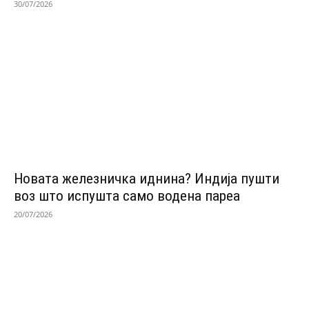
30/07/2026
Новата железничка иднина? Индија пушти
воз што испушта само водена пареа
20/07/2026