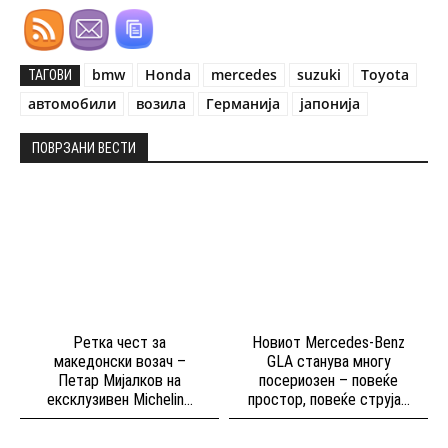
bmw
Honda
mercedes
suzuki
Toyota
ТАГОВИ
автомобили
возила
Германија
јапонија
ПОВРЗАНИ ВЕСТИ
Ретка чест за
Новиот Mercedes-Benz
македонски возач –
GLA станува многу
Петар Мијалков на
посериозен – повеќе
ексклузивен Michelin...
простор, повеќе струја...