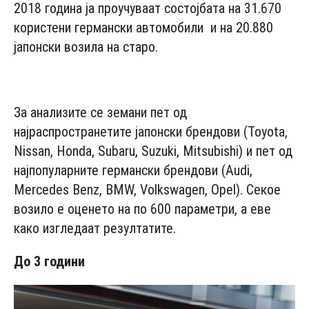
2018 година ја проучуваат состојбата на 31.670
користени германски автомобили и на 20.880
јапонски возила на старо.
- Advertisement -
За анализите се земани пет од
најраспространетите јапонски брендови (Toyota,
Nissan, Honda, Subaru, Suzuki, Mitsubishi) и пет од
најпопуларните германски брендови (Audi,
Mercedes Benz, BMW, Volkswagen, Opel). Секое
возило е оценето на по 600 параметри, а еве
како изгледаат резултатите.
До 3 години