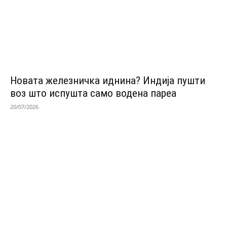
Новата железничка иднина? Индија пушти
воз што испушта само водена пареа
20/07/2026