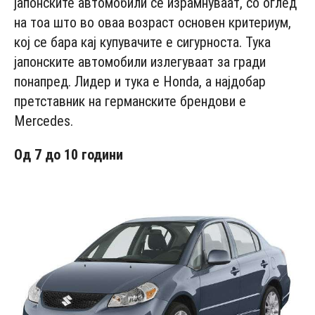
јапонските автомобили се израмнуваат, со оглед
на тоа што во оваа возраст основен критериум,
кој се бара кај купувачите е сигурноста. Тука
јапонските автомобили излегуваат за гради
понапред. Лидер и тука е Honda, а најдобар
претставник на германските брендови е
Mercedes.
Од 7 до 10 години