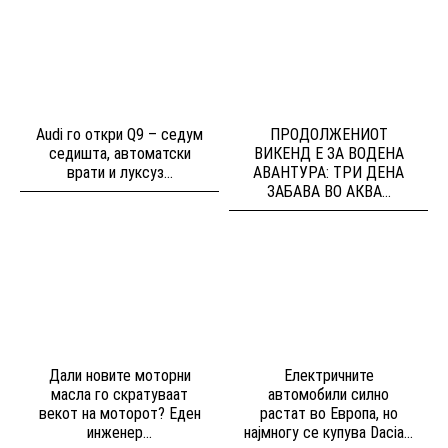
Audi го откри Q9 – седум
ПРОДОЛЖЕНИОТ
седишта, автоматски
ВИКЕНД Е ЗА ВОДЕНА
врати и луксуз...
АВАНТУРА: ТРИ ДЕНА
ЗАБАВА ВО АКВА...
Дали новите моторни
Електричните
масла го скратуваат
автомобили силно
векот на моторот? Еден
растат во Европа, но
инженер...
најмногу се купува Dacia...