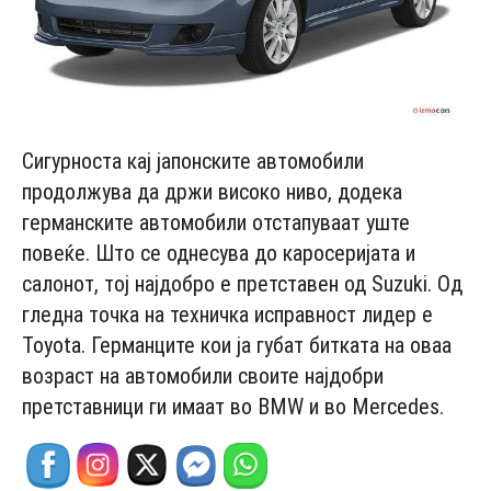
Сигурноста кај јапонските автомобили
продолжува да држи високо ниво, додека
германските автомобили отстапуваат уште
повеќе. Што се однесува до каросеријата и
салонот, тој најдобро е претставен од Suzuki. Од
гледна точка на техничка исправност лидер е
Toyota. Германците кои ја губат битката на оваа
возраст на автомобили своите најдобри
претставници ги имаат во BMW и во Mercedes.