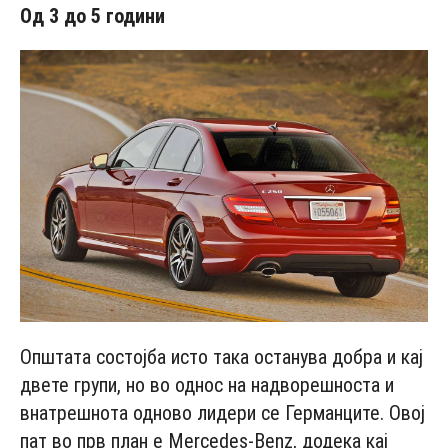
Од 3 до 5 години
Општата состојба исто така останува добра и кај
двете групи, но во однос на надворешноста и
внатрешнота одново лидери се Германците. Овој
пат во прв план е Mercedes-Benz, додека кај