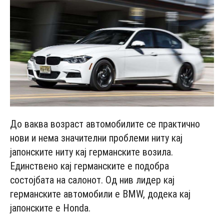
До ваква возраст автомобилите се практично
нови и нема значителни проблеми ниту кај
јапонските ниту кај германските возила.
Единствено кај германските е подобра
состојбата на салонот. Од нив лидер кај
германските автомобили е BMW, додека кај
јапонските е Honda.