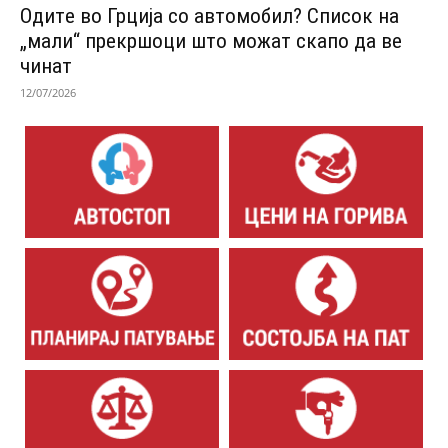
Одитe во Грција со автомобил? Список на
„мали“ прекршоци што можат скапо да ве
чинат
12/07/2026