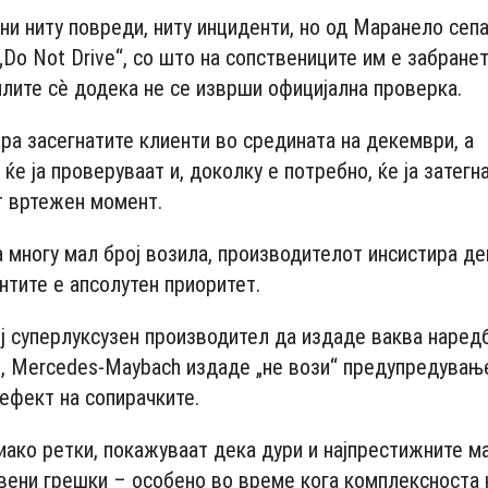
ени ниту повреди, ниту инциденти, но од Маранело сеп
Do Not Drive“, со што на сопствениците им е забранет
лите сè додека не се изврши официјална проверка.
тира засегнатите клиенти во средината на декември, а
ќе ја проверуваат и, доколку е потребно, ќе ја затегн
т вртежен момент.
а многу мал број возила, производителот инсистира де
нтите е апсолутен приоритет.
ој суперлуксузен производител да издаде ваква наред
, Mercedes-Maybach издаде „не вози“ предупредувањ
ефект на сопирачките.
 иако ретки, покажуваат дека дури и најпрестижните м
вени грешки – особено во време кога комплексноста 