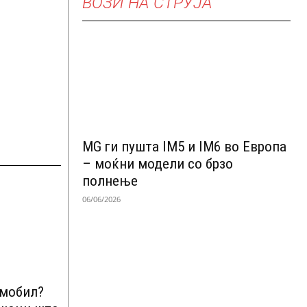
ВОЗИ НА СТРУЈА
MG ги пушта IM5 и IM6 во Европа
– моќни модели со брзо
полнење
06/06/2026
омобил?