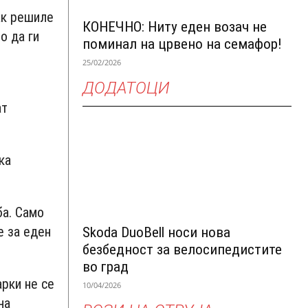
ак решиле
КОНЕЧНО: Ниту еден возач не
о да ги
поминал на црвено на семафор!
25/02/2026
ДОДАТОЦИ
ат
ка
ба. Само
е за еден
Skoda DuoBell носи нова
безбедност за велосипедистите
во град
арки не се
10/04/2026
на