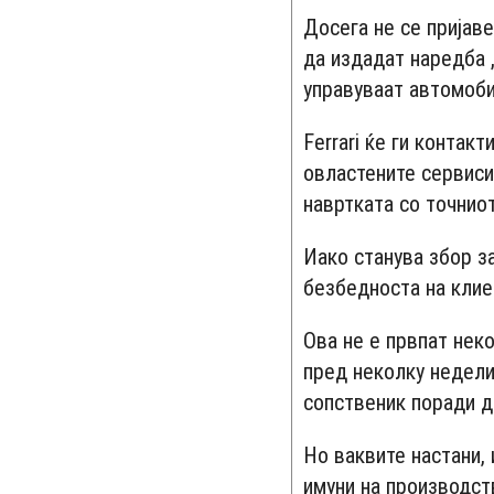
Досега не се пријав
да издадат наредба „
управуваат автомоби
Ferrari ќе ги контак
овластените сервиси 
навртката со точнио
Иако станува збор з
безбедноста на клие
Ова не е првпат нек
пред неколку недели
сопственик поради д
Но ваквите настани,
имуни на производст