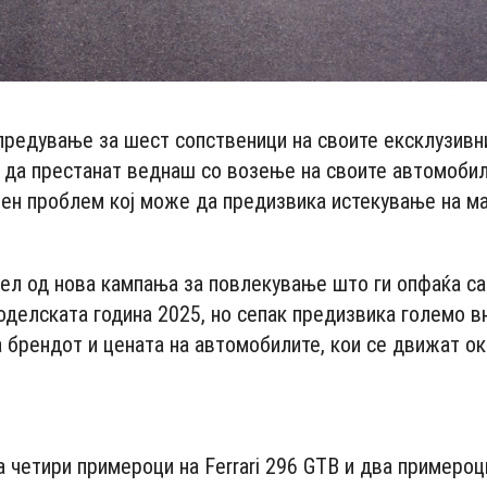
упредување за шест сопственици на своите ексклузив
 да престанат веднаш со возење на своите автомобил
лен проблем кој може да предизвика истекување на м
дел од нова кампања за повлекување што ги опфаќа с
оделската година 2025, но сепак предизвика големо 
 брендот и цената на автомобилите, кои се движат о
- Advertisement -
 четири примероци на Ferrari 296 GTB и два примероц