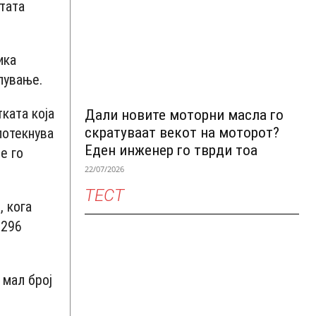
тата
ика
лување.
ката која
Дали новите моторни масла го
скратуваат векот на моторот?
потекнува
Еден инженер го тврди тоа
е го
22/07/2026
ТЕСТ
, кога
„296
 мал број