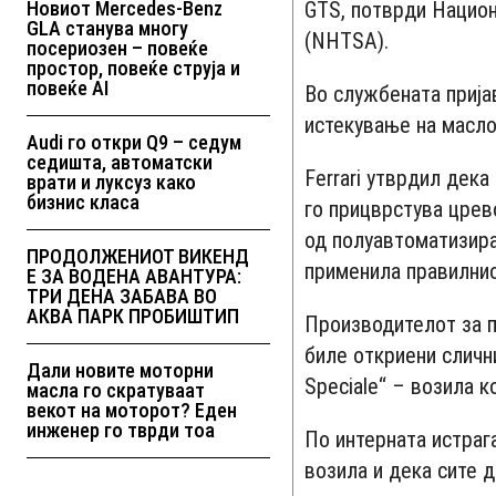
Новиот Mercedes-Benz
GTS, потврди Национ
GLA станува многу
(NHTSA).
посериозен – повеќе
простор, повеќе струја и
повеќе AI
Во службената прија
истекување на масло
Audi го откри Q9 – седум
седишта, автоматски
Ferrari утврдил дека
врати и луксуз како
бизнис класа
го прицврстува црев
од полуавтоматизира
ПРОДОЛЖЕНИОТ ВИКЕНД
применила правилни
Е ЗА ВОДЕНА АВАНТУРА:
ТРИ ДЕНА ЗАБАВА ВО
АКВА ПАРК ПРОБИШТИП
Производителот за п
биле откриени сличн
Дали новите моторни
Speciale“ – возила к
масла го скратуваат
векот на моторот? Еден
инженер го тврди тоа
По интерната истрага
возила и дека сите 