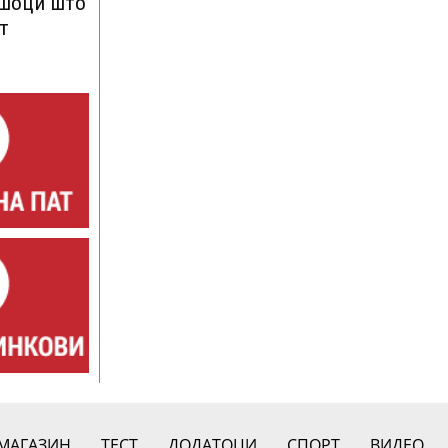
ршоци што
т
МАГАЗИН
ТЕСТ
ДОДАТОЦИ
СПОРТ
ВИДЕО