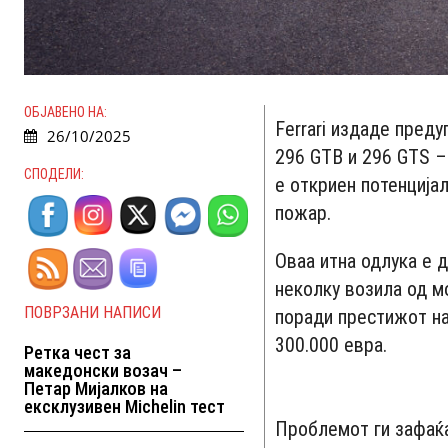
ОБЈАВЕНО НА:
Ferrari издаде пред
26/10/2025
296 GTB и 296 GTS –
СПОДЕЛИ:
е откриен потенција
пожар.
Оваа итна одлука е 
неколку возила од м
ПОВРЗАНИ НАПИСИ
поради престижот на
300.000 евра.
Ретка чест за
македонски возач –
Петар Мијалков на
ексклузивен Michelin тест
Проблемот ги зафаќа