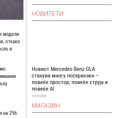
НОВИТЕТИ
ни модели
и, откако
асло и
амо
Новиот Mercedes-Benz GLA
станува многу посериозен –
внимание
повеќе простор, повеќе струја и
колу
повеќе AI
31/07/2026
МАГАЗИН
и на 296