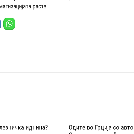
матизацијата расте.
лезничка иднина?
Одитe во Грција со авт