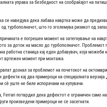
алната управа за безбедност на сообраќајот на патиш
ва се наведува дека лабава навртка може да предизв
 од турбополначот, што го зголемува ризикот од запа
 причината е погрешен момент на затегнување на наврт
ото за доток на масло до турбополначот. Проблемот 
на работна станица кај еден добавувач, која можеби н
от вртежен момент при монтажа.
рвпат дознал за проблемот на почетокот на октомври
и дефекти кај два примероци на специјалната верзија 
ои сè уште не биле испорачани на купувачи.
, Ferrari потврдил дека дефектот е ограничен само на
други произведени примероци не се засегнати.