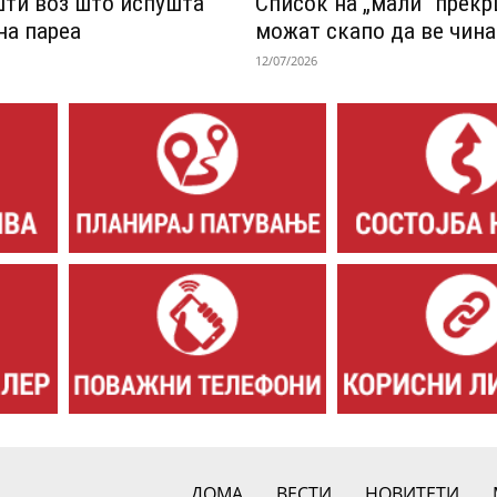
шти воз што испушта
Список на „мали“ прек
на пареа
можат скапо да ве чина
12/07/2026
ДОМА
ВЕСТИ
НОВИТЕТИ