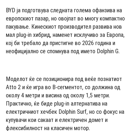
BYD ја подготвува следната голема офанзива на
европскиот пазар, но овојпат во многу компактно
пакување. Кинескиот производител развива нов
мал plug-in хибрид, наменет исклучиво за Европа,
кој би требало да пристигне во 2026 година и
неофицијално се спомнува под името Dolphin G.
- Advertisement -
Моделот ќе се позиционира под веќе познатиот
Atto 2 и ќе игра во B-сегментот, со должина од
околу 4 метри и висина од околу 1,5 метри.
Практично, ќе биде plug-in алтернатива на
електричниот хечбек Dolphin Surf, но со фокус на
купувачи кои сакаат и електричен домет и
флексибилност на класичен мотор.