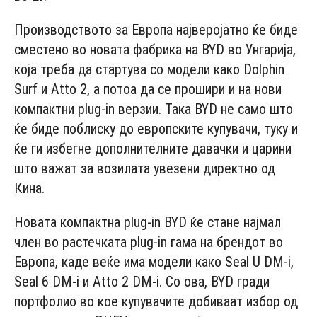
Производството за Европа најверојатно ќе биде
сместено во новата фабрика на BYD во Унгарија,
која треба да стартува со модели како Dolphin
Surf и Atto 2, а потоа да се прошири и на нови
компактни plug-in верзии. Така BYD не само што
ќе биде поблиску до европските купувачи, туку и
ќе ги избегне дополнителните давачки и царини
што важат за возилата увезени директно од
Кина.
Новата компактна plug-in BYD ќе стане најмал
член во растечката plug-in гама на брендот во
Европа, каде веќе има модели како Seal U DM-i,
Seal 6 DM-i и Atto 2 DM-i. Со ова, BYD гради
портфолио во кое купувачите добиваат избор од