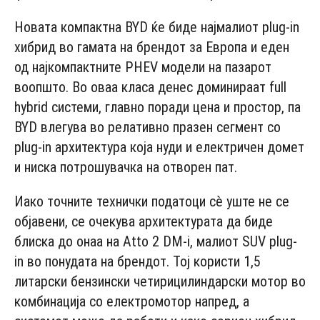
Новата компактна BYD ќе биде најмалиот plug-in
хибрид во гамата на брендот за Европа и еден
од најкомпактните PHEV модели на пазарот
воопшто. Во оваа класа денес доминираат full
hybrid системи, главно поради цена и простор, па
BYD влегува во релативно празен сегмент со
plug-in архитектура која нуди и електричен домет
и ниска потрошувачка на отворен пат.
Иако точните технички податоци сè уште не се
објавени, се очекува архитектурата да биде
блиска до онаа на Atto 2 DM-i, малиот SUV plug-
in во понудата на брендот. Тој користи 1,5
литарски бензински четирицилиндарски мотор во
комбинација со електромотор напред, а