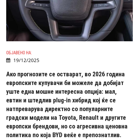
ОБЈАВЕНО НА:
19/12/2025
Ако прогнозите се остварат, во 2026 година
европските купувачи би можеле да добијат
уште една мошне интересна опција: мал,
евтин и штедлив plug-in хибрид кој ќе се
натпреварува директно со популарните
градски модели на Toyota, Renault и другите
европски брендови, но со агресивна ценовна
политика по која BYD веќе е препознатлив.