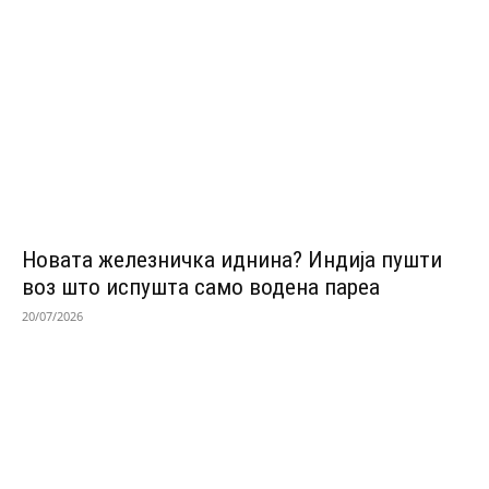
Новата железничка иднина? Индија пушти
воз што испушта само водена пареа
20/07/2026