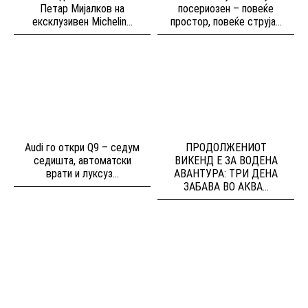
Петар Мијалков на
посериозен – повеќе
ексклузивен Michelin...
простор, повеќе струја...
Audi го откри Q9 – седум
ПРОДОЛЖЕНИОТ
седишта, автоматски
ВИКЕНД Е ЗА ВОДЕНА
врати и луксуз...
АВАНТУРА: ТРИ ДЕНА
ЗАБАВА ВО АКВА...