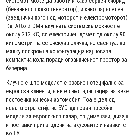
системот може да работи и како сериен хибрид
(бензинецот како генератор), и како паралелен
(заеднички погон од моторот и електромоторот).
Кај Atto 2 DM-i вкупната системска моќност е
околу 212 КС, со електричен домет од околу 90
километри, па се очекува слична, но евентуално
малку поскромна конфигурација кај новата
компактна кола поради ограничениот простор за
батерија.
Клучно е што моделот е развиен специјално за
европски клиенти, а не е само адаптација на веќе
постоечки кинески автомобил. Тоа е дел од
новата стратегија на BYD да прави посебни
модели за европскиот пазар, со димензии, дизајн
и поставки прилагодени на вкусовите и навиките
во ЕУ.