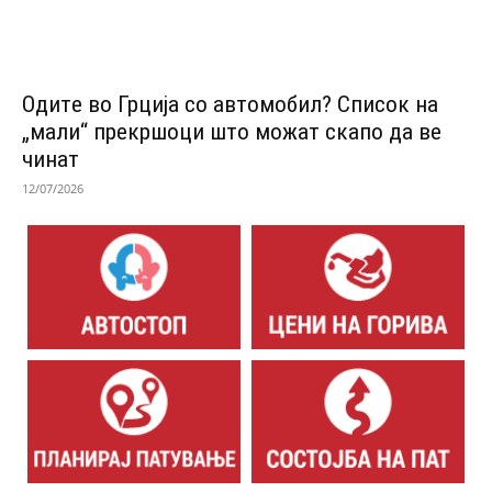
Одитe во Грција со автомобил? Список на
„мали“ прекршоци што можат скапо да ве
чинат
12/07/2026