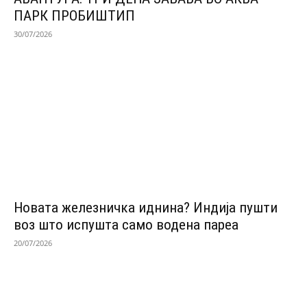
ПАРК ПРОБИШТИП
30/07/2026
Новата железничка иднина? Индија пушти
воз што испушта само водена пареа
20/07/2026