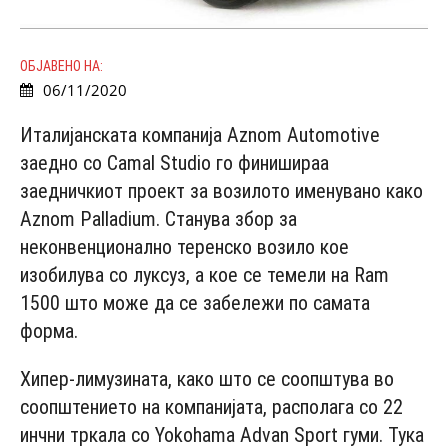
ОБЈАВЕНО НА:
06/11/2020
Италијанската компанија Aznom Automotive
заедно со Camal Studio го финишираа
заедничкиот проект за возилото именувано како
Aznom Palladium. Станува збор за
неконвенционално теренско возило кое
изобилува со луксуз, а кое се темели на Ram
1500 што може да се забележи по самата
форма.
Хипер-лимузината, како што се соопштува во
соопштението на компанијата, располага со 22
инчни тркала со Yokohama Advan Sport гуми. Тука