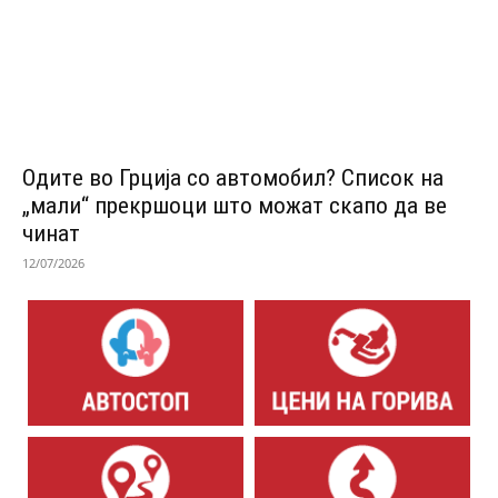
Одитe во Грција со автомобил? Список на
„мали“ прекршоци што можат скапо да ве
чинат
12/07/2026