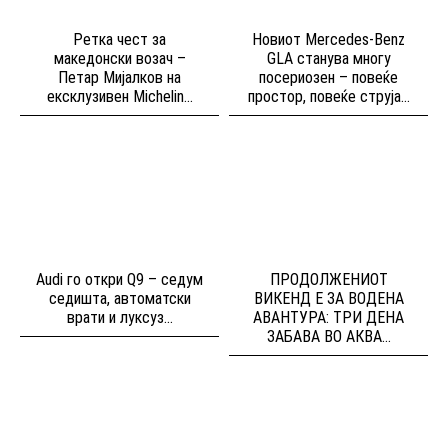
Ретка чест за
Новиот Mercedes-Benz
македонски возач –
GLA станува многу
Петар Мијалков на
посериозен – повеќе
ексклузивен Michelin...
простор, повеќе струја...
Audi го откри Q9 – седум
ПРОДОЛЖЕНИОТ
седишта, автоматски
ВИКЕНД Е ЗА ВОДЕНА
врати и луксуз...
АВАНТУРА: ТРИ ДЕНА
ЗАБАВА ВО АКВА...