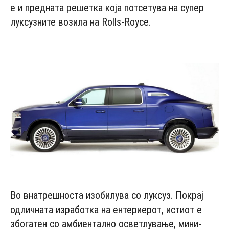
е и предната решетка која потсетува на супер
луксузните возила на Rolls-Royce.
- Advertisement -
Во внатрешноста изобилува со луксуз. Покрај
одличната изработка на ентериерот, истиот е
збогатен со амбиентално осветлување, мини-