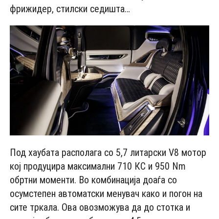
фрижидер, стилски седишта…
Под хаубата располага со 5,7 литарски V8 мотор
кој продуцира максимални 710 КС и 950 Nm
обртни моменти. Во комбинација доаѓа со
осумстепен автоматски менувач како и погон на
сите тркала. Ова овозможува да до стотка и