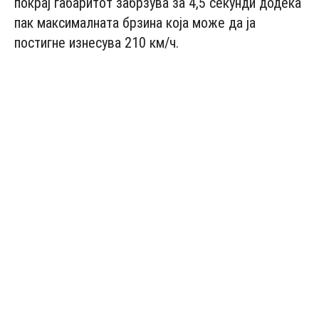
покрај габаритот забрзува за 4,5 секунди додека
пак максималната брзина која може да ја
постигне изнесува 210 км/ч.