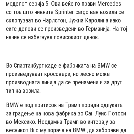
моделот серија 5. Ова веќе го прави Mercedes
со тоа што нивните Sprinter cargo ван возила се
склопуваат во Чарлстон, Јужна Каролина иако
сите делови се произведени во Германија. На тој
начин се избегнува повисокиот данок.
- Advertisement -
Во Спартанбург каде е фабриката на BMW се
произведуваат кросовери, но лесно може
производната линија да се пренамени и за друг
тип на возила.
BMW е под притисок на Трамп поради одлуката
за градење на нова фабрика во Сан Луис Потоси
во Мексико. Неодамна Трамп во интервју за
весникот Bild му порача на BMW „да заборави да