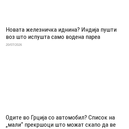
Новата железничка иднина? Индија пушти
воз што испушта само водена пареа
20/07/2026
Одитe во Грција со автомобил? Список на
„мали“ прекршоци што можат скапо да ве