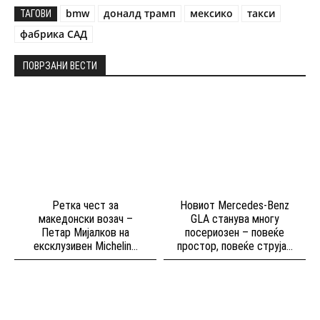
bmw
доналд трамп
мексико
такси
ТАГОВИ
фабрика САД
ПОВРЗАНИ ВЕСТИ
Ретка чест за
Новиот Mercedes-Benz
македонски возач –
GLA станува многу
Петар Мијалков на
посериозен – повеќе
ексклузивен Michelin...
простор, повеќе струја...