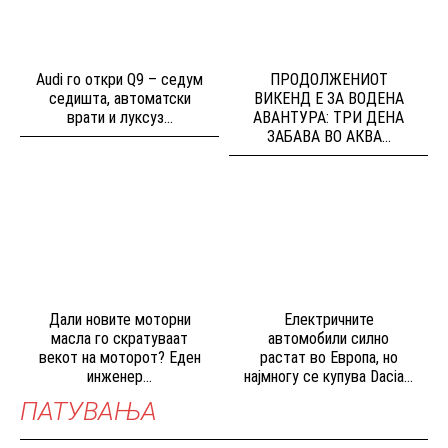
Audi го откри Q9 – седум
ПРОДОЛЖЕНИОТ
седишта, автоматски
ВИКЕНД Е ЗА ВОДЕНА
врати и луксуз...
АВАНТУРА: ТРИ ДЕНА
ЗАБАВА ВО АКВА...
Дали новите моторни
Електричните
масла го скратуваат
автомобили силно
векот на моторот? Еден
растат во Европа, но
инженер...
најмногу се купува Dacia...
ПАТУВАЊА