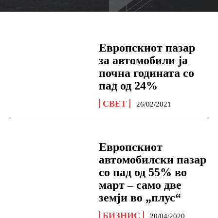
Европскиот пазар
за автомобили ја
почна годината со
пад од 24%
СВЕТ
26/02/2021
Европскиот
автомобилски пазар
со пад од 55% во
март – само две
земји во „плус“
БИЗНИС
20/04/2020