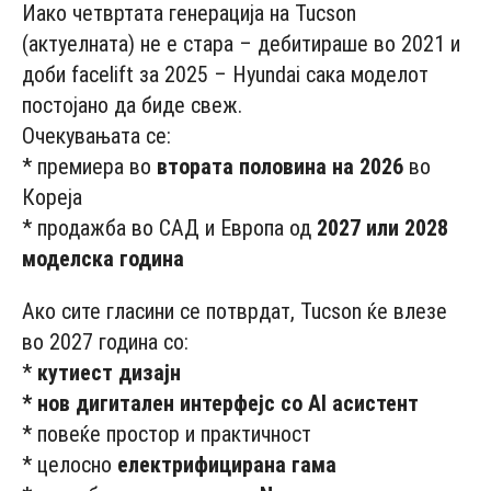
Иако четвртата генерација на Tucson
(актуелната) не е стара – дебитираше во 2021 и
доби facelift за 2025 – Hyundai сака моделот
постојано да биде свеж.
Очекувањата се:
* премиера во
втората половина на 2026
во
Кореја
* продажба во САД и Европа од
2027 или 2028
моделска година
Ако сите гласини се потврдат, Tucson ќе влезе
во 2027 година со:
*
кутиест дизајн
* нов дигитален интерфејс со AI асистент
* повеќе простор и практичност
* целосно
електрифицирана гама