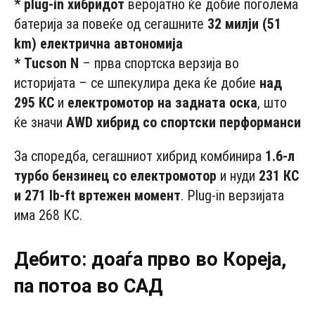
* plug-in хибридот
веројатно ќе добие поголема
батерија за повеќе од сегашните
32 милји (51
km) електрична автономија
* Tucson N
– прва спортска верзија во
историјата – се шпекулира дека ќе добие
над
295 КС
и
електромотор на задната оска
, што
ќе значи
AWD хибрид со спортски перформанси
За споредба, сегашниот хибрид комбинира
1.6-л
турбо бензинец со електромотор
и нуди
231 КС
и 271 lb-ft вртежен момент
. Plug-in верзијата
има 268 КС.
Дебито: доаѓа прво во Кореја,
па потоа во САД