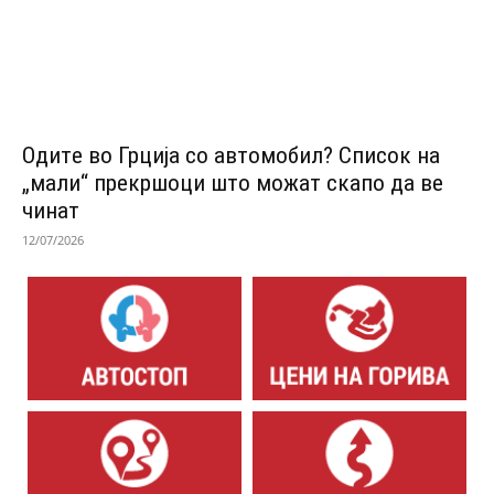
Одитe во Грција со автомобил? Список на
„мали“ прекршоци што можат скапо да ве
чинат
12/07/2026