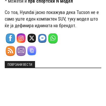
* можеби и
прв спортски N модел
Со тоа, Hyundai јасно покажува дека Tucson не е
само уште еден компактен SUV, туку модел што
ќе ја дефинира иднината на брендот.
ПОВРЗАНИ ВЕСТИ