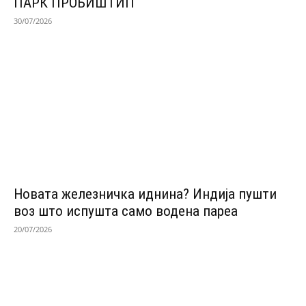
ПАРК ПРОБИШТИП
30/07/2026
Новата железничка иднина? Индија пушти
воз што испушта само водена пареа
20/07/2026