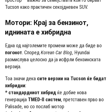
простор – важно за семејствата кои го бираат
Tucson како практичен секојдневен SUV.
Мотори: Крај за бензинот,
иднината е хибридна
Една од најголемите промени може да биде во
погонот
. Според
Korean Car Blog
, Hyundai
размислува целосно да ја исфрли бензинската
верзија.
Тоа значи дека
сите верзии на Tucson ќе бидат
хибридни
:
* стандардниот хибрид
ќе добие нова
генерација
TMED-II систем
, претставен прво во
Palisade, но со послаб мотор