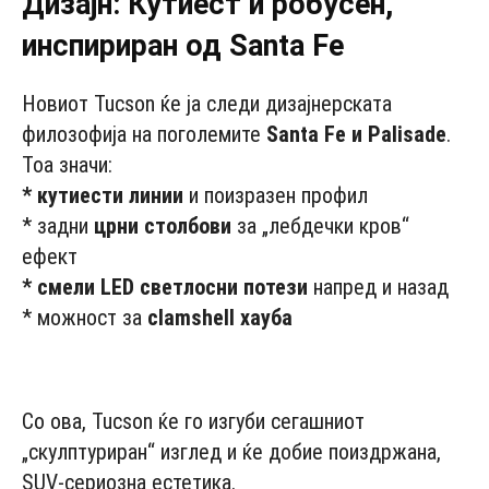
Дизајн: Кутиест и робусен,
инспириран од Santa Fe
Новиот Tucson ќе ја следи дизајнерската
филозофија на поголемите
Santa Fe и Palisade
.
Тоа значи:
* кутиести линии
и поизразен профил
* задни
црни столбови
за „лебдечки кров“
ефект
* смели LED светлосни потези
напред и назад
* можност за
clamshell хауба
- Advertisement -
Со ова, Tucson ќе го изгуби сегашниот
„скулптуриран“ изглед и ќе добие поиздржана,
SUV-сериозна естетика.