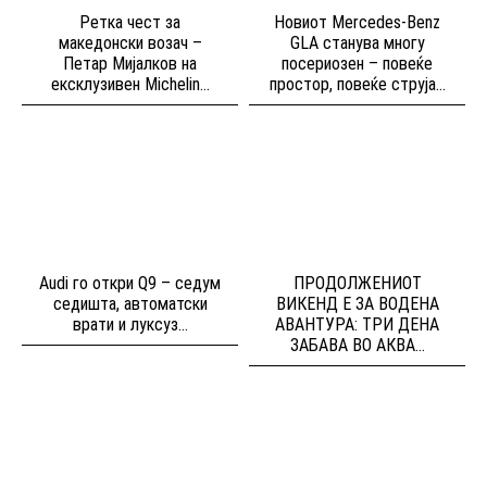
Ретка чест за
Новиот Mercedes-Benz
македонски возач –
GLA станува многу
Петар Мијалков на
посериозен – повеќе
ексклузивен Michelin...
простор, повеќе струја...
Audi го откри Q9 – седум
ПРОДОЛЖЕНИОТ
седишта, автоматски
ВИКЕНД Е ЗА ВОДЕНА
врати и луксуз...
АВАНТУРА: ТРИ ДЕНА
ЗАБАВА ВО АКВА...