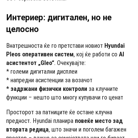
Интериер: дигитален, но не
целосно
Внатрешноста ќе го претстави новиот
Hyundai
Pleos оперативен систем
, кој ќе работи со
AI
асистентот „Gleo“
. Очекувајте:
* големи дигитални дисплеи
* напредни асистенции за возачот
* задржани физички контроли
за клучните
функции – нешто што многу купувачи го ценат
Просторот за патниците ќе остане клучна
предност. Hyundai планира
повеќе место зад
втората редица
, што значи и поголем багажен